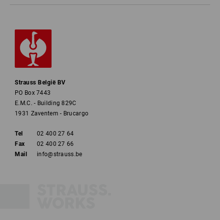
Strauss België BV
PO Box 7443
E.M.C. - Building 829C
1931 Zaventem - Brucargo
Tel
02 400 27 64
Fax
02 400 27 66
Mail
info@strauss.be