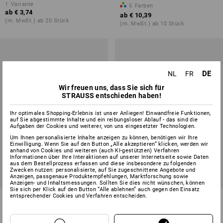
1
Variante
5
Farben
ab
€ 3,74
ab
€ 10,39
(m. MwSt.) ab 20 Stück
(m. MwSt.) ab 10 Stück
DE
NL
FR
Wir freuen uns, dass Sie sich für
STRAUSS entschieden haben!
Ihr optimales Shopping-Erlebnis ist unser Anliegen! Einwandfreie Funktionen,
auf Sie abgestimmte Inhalte und ein reibungsloser Ablauf - das sind die
Aufgaben der Cookies und weiterer, von uns eingesetzter Technologien.
Um Ihnen personalisierte Inhalte anzeigen zu können, benötigen wir Ihre
Einwilligung. Wenn Sie auf den Button „Alle akzeptieren“ klicken, werden wir
anhand von Cookies und weiteren (auch KI-gestützten) Verfahren
Informationen über Ihre Interaktionen auf unserer Internetseite sowie Daten
aus dem Bestellprozess erfassen und diese insbesondere zu folgenden
Zwecken nutzen: personalisierte, auf Sie zugeschnittene Angebote und
Anzeigen, passgenaue Produktempfehlungen, Marktforschung sowie
Anzeigen- und Inhaltsmessungen. Sollten Sie dies nicht wünschen, können
Sie sich per Klick auf den Button “Alle ablehnen” auch gegen den Einsatz
entsprechender Cookies und Verfahren entscheiden.
Handfeger Rosshaar
Handfeger Tornado
1
Variante
1
Variante