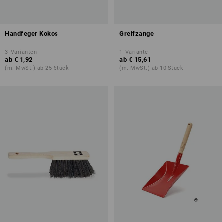
Handfeger Kokos
Greifzange
3
Varianten
1
Variante
ab
€ 1,92
ab
€ 15,61
(m. MwSt.) ab 25 Stück
(m. MwSt.) ab 10 Stück