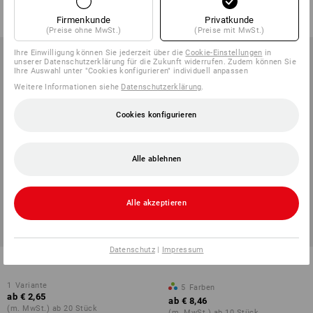
ab
€ 3,62
ab
€ 3,13
(m. MwSt.) ab 20 Stück
(m. MwSt.) ab 40 Stück
Firmenkunde
Privatkunde
(Preise ohne MwSt.)
(Preise mit MwSt.)
Ihre Einwilligung können Sie jederzeit über die
Cookie-Einstellungen
in
unserer Datenschutzerklärung für die Zukunft widerrufen. Zudem können Sie
Ihre Auswahl unter "Cookies konfigurieren" individuell anpassen
Weitere Informationen siehe
Datenschutzerklärung
.
Cookies konfigurieren
Alle ablehnen
Alle akzeptieren
Datenschutz
|
Impressum
Handfeger Rosshaar
Handfeger
1
Variante
5
Farben
ab
€ 2,65
ab
€ 8,46
(m. MwSt.) ab 20 Stück
(m. MwSt.) ab 10 Stück