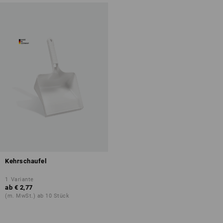
Kehrschaufel
1
Variante
ab
€ 2,77
(m. MwSt.) ab 10 Stück