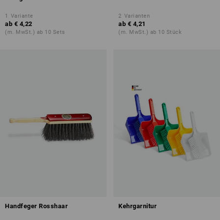
1
Variante
2
Varianten
ab
€ 4,22
ab
€ 4,21
(m. MwSt.) ab 10 Sets
(m. MwSt.) ab 10 Stück
Handfeger Rosshaar
Kehrgarnitur