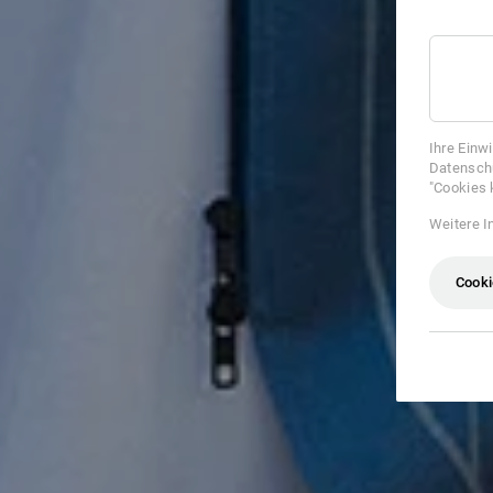
Ihre Einw
Datenschu
"Cookies 
Weitere I
Cooki