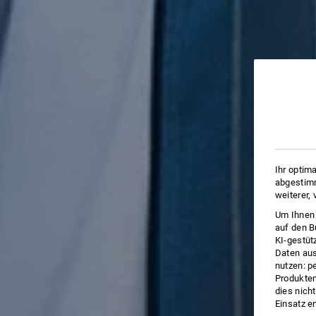
Ihr optim
abgestimm
weiterer,
Um Ihnen 
auf den B
KI-gestüt
Daten aus
nutzen: p
Produktem
dies nich
Einsatz e