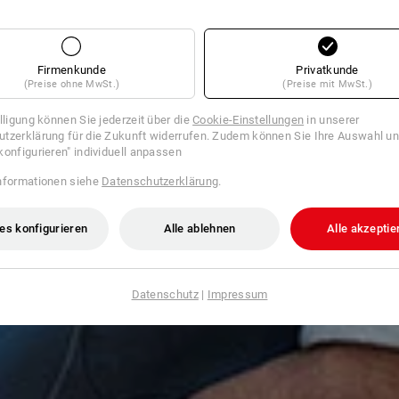
Firmenkunde
Privatkunde
(Preise ohne MwSt.)
(Preise mit MwSt.)
illigung können Sie jederzeit über die
Cookie-Einstellungen
in unserer
tzerklärung für die Zukunft widerrufen. Zudem können Sie Ihre Auswahl un
konfigurieren" individuell anpassen
nformationen siehe
Datenschutzerklärung
.
es konfigurieren
Alle ablehnen
Alle akzeptie
Datenschutz
|
Impressum