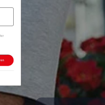
ter
ren