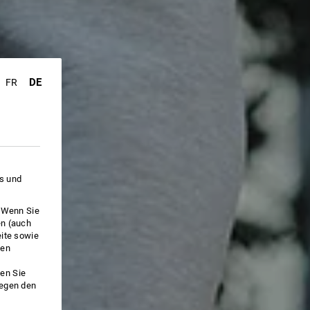
DE
FR
es und
. Wenn Sie
en (auch
eite sowie
ken
en Sie
gegen den