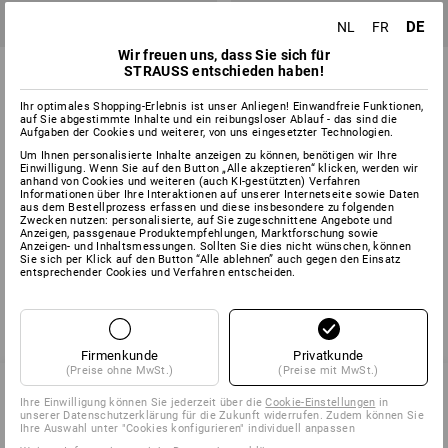
DE
NL
FR
Wir freuen uns, dass Sie sich für
Dichtband PIB
Gewinde-Dichtband
STRAUSS entschieden haben!
Ihr optimales Shopping-Erlebnis ist unser Anliegen! Einwandfreie Funktionen,
1
Variante
1
Variante
auf Sie abgestimmte Inhalte und ein reibungsloser Ablauf - das sind die
ab
Aufgaben der Cookies und weiterer, von uns eingesetzter Technologien.
€ 4,46
ab
€ 1,32
Grundpreis
:
€ 0,45
/
Meter
(m. MwSt.) ab 10 Stück
Um Ihnen personalisierte Inhalte anzeigen zu können, benötigen wir Ihre
(m. MwSt.) ab 24 Stück
Einwilligung. Wenn Sie auf den Button „Alle akzeptieren“ klicken, werden wir
anhand von Cookies und weiteren (auch KI-gestützten) Verfahren
Informationen über Ihre Interaktionen auf unserer Internetseite sowie Daten
aus dem Bestellprozess erfassen und diese insbesondere zu folgenden
Zwecken nutzen: personalisierte, auf Sie zugeschnittene Angebote und
Sie haben sich bereits 4 von 4 Artikeln angesehen.
Anzeigen, passgenaue Produktempfehlungen, Marktforschung sowie
Anzeigen- und Inhaltsmessungen. Sollten Sie dies nicht wünschen, können
Sie sich per Klick auf den Button “Alle ablehnen” auch gegen den Einsatz
entsprechender Cookies und Verfahren entscheiden.
Firmenkunde
Privatkunde
(Preise ohne MwSt.)
(Preise mit MwSt.)
Ihre Einwilligung können Sie jederzeit über die
Cookie-Einstellungen
in
unserer Datenschutzerklärung für die Zukunft widerrufen. Zudem können Sie
SERVICE 02 400 27 64
Ihre Auswahl unter "Cookies konfigurieren" individuell anpassen