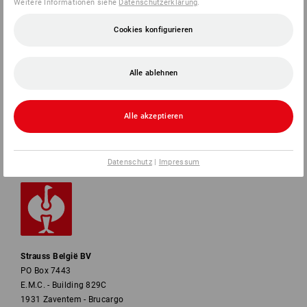
Weitere Informationen siehe
Datenschutzerklärung
.
Cookies konfigurieren
SERVICE
UNTERNEHMEN
Alle ablehnen
INFORMATIONEN
Alle akzeptieren
ZAHLARTEN
Datenschutz
|
Impressum
Strauss België BV
PO Box 7443
E.M.C. - Building 829C
1931 Zaventem - Brucargo