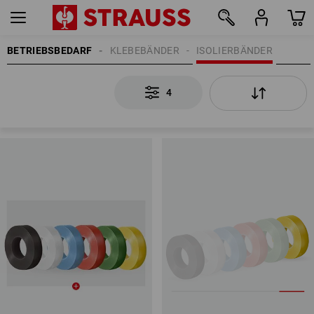
BETRIEBSBEDARF
KLEBEBÄNDER
ISOLIERBÄNDER
4
4