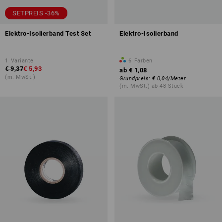
SETPREIS -36%
Elektro-Isolierband Test Set
Elektro-Isolierband
1
Variante
6
Farben
€ 9,37
€ 5,93
ab
€ 1,08
(m. MwSt.)
Grundpreis
:
€ 0,04
/
Meter
(m. MwSt.) ab 48 Stück