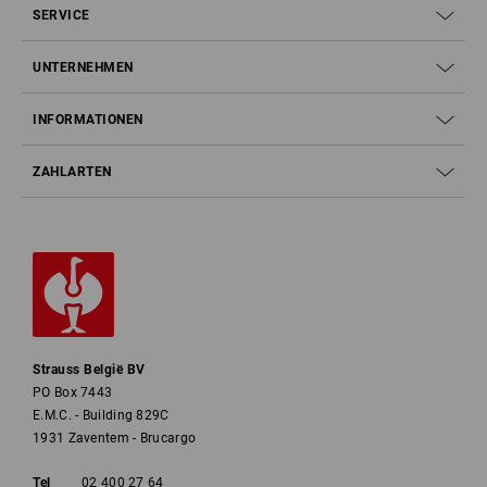
SERVICE
UNTERNEHMEN
INFORMATIONEN
ZAHLARTEN
Strauss België BV
PO Box 7443
E.M.C. - Building 829C
1931 Zaventem - Brucargo
Tel
02 400 27 64