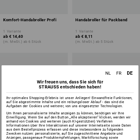
Komfort-Handabroller Profi
Handabroller für Packband
1
Variante
1
Variante
ab
€ 14,40
ab
€ 8,11
(m. MwSt.) ab 6 Stück
(m. MwSt.) ab 5 Stück
DE
NL
FR
Wir freuen uns, dass Sie sich für
STRAUSS entschieden haben!
Ihr optimales Shopping-Erlebnis ist unser Anliegen! Einwandfreie Funktionen,
auf Sie abgestimmte Inhalte und ein reibungsloser Ablauf - das sind die
Aufgaben der Cookies und weiterer, von uns eingesetzter Technologien.
Um Ihnen personalisierte Inhalte anzeigen zu können, benötigen wir Ihre
Einwilligung. Wenn Sie auf den Button „Alle akzeptieren“ klicken, werden wir
anhand von Cookies und weiteren (auch KI-gestützten) Verfahren
Informationen über Ihre Interaktionen auf unserer Internetseite sowie Daten
aus dem Bestellprozess erfassen und diese insbesondere zu folgenden
Zwecken nutzen: personalisierte, auf Sie zugeschnittene Angebote und
Anzeigen, passgenaue Produktempfehlungen, Marktforschung sowie