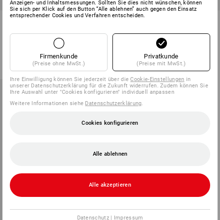
Anzeigen- und Inhaltsmessungen. Sollten Sie dies nicht wünschen, können
Sie sich per Klick auf den Button “Alle ablehnen” auch gegen den Einsatz
entsprechender Cookies und Verfahren entscheiden.
Klebeband Bruchgefahr
Filamentband
1
Variante
3
Varianten
ab
€ 5,55
ab
€ 1,80
Firmenkunde
Privatkunde
Grundpreis
:
€ 0,08
/
Meter
Grundpreis
:
€ 0,04
/
Meter
(Preise ohne MwSt.)
(Preise mit MwSt.)
(m. MwSt.) ab 36 Stück
(m. MwSt.) ab 48 Stück
Ihre Einwilligung können Sie jederzeit über die
Cookie-Einstellungen
in
unserer Datenschutzerklärung für die Zukunft widerrufen. Zudem können Sie
Ihre Auswahl unter "Cookies konfigurieren" individuell anpassen
Weitere Informationen siehe
Datenschutzerklärung
.
Cookies konfigurieren
Alle ablehnen
Alle akzeptieren
Datenschutz
|
Impressum