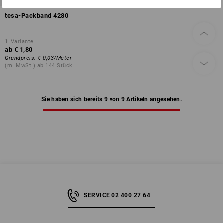
tesa-Packband 4280
1
Variante
ab
€ 1,80
Grundpreis
:
€ 0,03
/
Meter
(m. MwSt.) ab 144 Stück
Sie haben sich bereits 9 von 9 Artikeln angesehen.
SERVICE 02 400 27 64