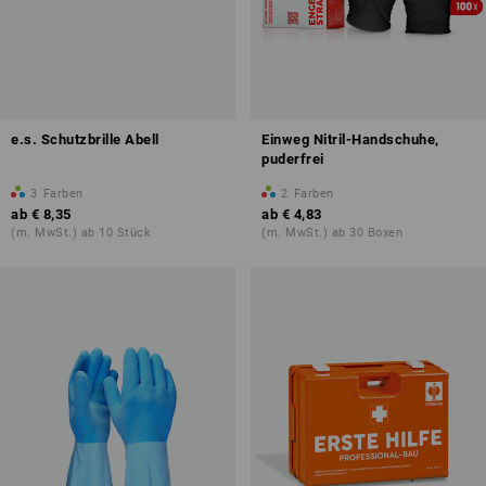
e.s. Schutzbrille Abell
Einweg Nitril-Handschuhe,
puderfrei
3
Farben
2
Farben
ab
€ 8,35
ab
€ 4,83
(m. MwSt.) ab 10 Stück
(m. MwSt.) ab 30 Boxen