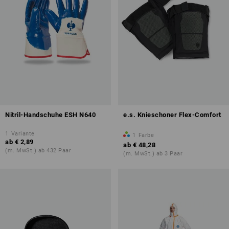
Nitril-Handschuhe ESH N640
e.s. Knieschoner Flex-Comfort
1
Variante
1
Farbe
ab
€ 2,89
ab
€ 48,28
(m. MwSt.) ab 432 Paar
(m. MwSt.) ab 3 Paar