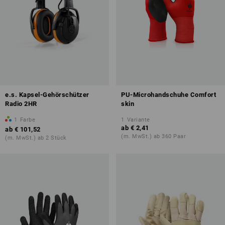
e.s. Kapsel-Gehörschützer
PU-Microhandschuhe Comfort
Radio 2HR
skin
1
Farbe
1
Variante
ab
€ 2,41
ab
€ 101,52
(m. MwSt.) ab 360 Paar
(m. MwSt.) ab 2 Stück