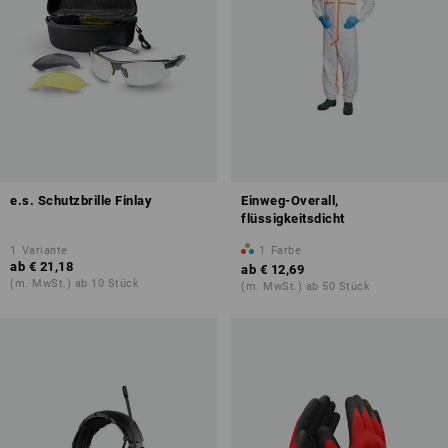
e.s. Schutzbrille Finlay
Einweg-Overall,
flüssigkeitsdicht
1
Variante
1
Farbe
ab
€ 21,18
ab
€ 12,69
(m. MwSt.) ab 10 Stück
(m. MwSt.) ab 50 Stück