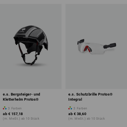
e.s. Bergsteiger- und
e.s. Schutzbrille Protos®
Kletterhelm Protos®
Integral
3
Farben
3
Farben
ab
€ 157,18
ab
€ 38,60
(m. MwSt.) ab 10 Stück
(m. MwSt.) ab 10 Stück