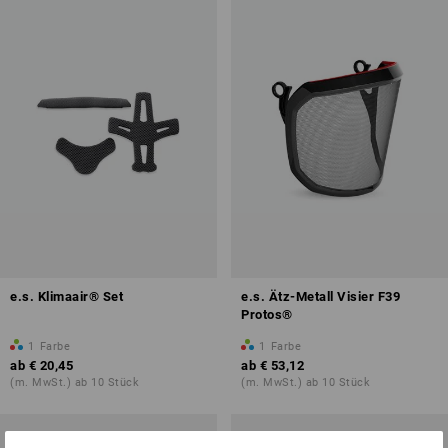
e.s. Klimaair® Set
e.s. Ätz-Metall Visier F39
Protos®
1
Farbe
1
Farbe
ab
€ 20,45
ab
€ 53,12
(m. MwSt.) ab 10 Stück
(m. MwSt.) ab 10 Stück