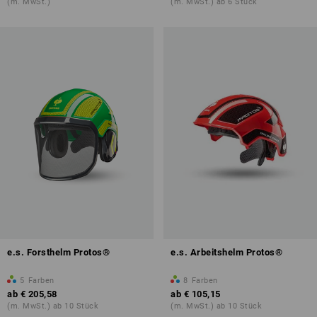
(m. MwSt.)
(m. MwSt.) ab 6 Stück
e.s. Forsthelm Protos®
e.s. Arbeitshelm Protos®
5
Farben
8
Farben
ab
€ 205,58
ab
€ 105,15
(m. MwSt.) ab 10 Stück
(m. MwSt.) ab 10 Stück