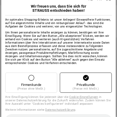
Wir freuen uns, dass Sie sich für
Novus Heftklammern
Alco Gummiringe
STRAUSS entschieden haben!
Ihr optimales Shopping-Erlebnis ist unser Anliegen! Einwandfreie Funktionen,
3
Varianten
1
Variante
auf Sie abgestimmte Inhalte und ein reibungsloser Ablauf - das sind die
ab
€ 0,29
ab
€ 8,82
Aufgaben der Cookies und weiterer, von uns eingesetzter Technologien.
(m. MwSt.) ab 3 Pack
(m. MwSt.) ab 3 Pack
Um Ihnen personalisierte Inhalte anzeigen zu können, benötigen wir Ihre
Einwilligung. Wenn Sie auf den Button „Alle akzeptieren“ klicken, werden wir
anhand von Cookies und weiteren (auch KI-gestützten) Verfahren
Informationen über Ihre Interaktionen auf unserer Internetseite sowie Daten
aus dem Bestellprozess erfassen und diese insbesondere zu folgenden
Zwecken nutzen: personalisierte, auf Sie zugeschnittene Angebote und
Anzeigen, passgenaue Produktempfehlungen, Marktforschung sowie
Anzeigen- und Inhaltsmessungen. Sollten Sie dies nicht wünschen, können
Sie sich per Klick auf den Button “Alle ablehnen” auch gegen den Einsatz
entsprechender Cookies und Verfahren entscheiden.
Firmenkunde
Privatkunde
(Preise ohne MwSt.)
(Preise mit MwSt.)
Ihre Einwilligung können Sie jederzeit über die
Cookie-Einstellungen
in
unserer Datenschutzerklärung für die Zukunft widerrufen. Zudem können Sie
Ihre Auswahl unter "Cookies konfigurieren" individuell anpassen
Weitere Informationen siehe
Datenschutzerklärung
.