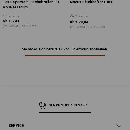
Tesa Sparset: Tischabroller + 1
Novus Flachhefter B4FC
Rolle tesafilm
1
Variante
2
Farben
ab
€ 5,43
ab
€ 20,44
(m. MwSt.) ab 3 Sets
(m. MwSt.) ab 3 Stück
Sie haben sich bereits 12 von 12 Artikeln angesehen.
SERVICE 02 400 27 64
SERVICE