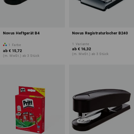
Novus Heftgerät B4
Novus Registraturlocher B240
1
Variante
1
Farbe
ab
€ 16,32
ab
€ 15,72
(m. MwSt.) ab 3 Stück
(m. MwSt.) ab 3 Stück