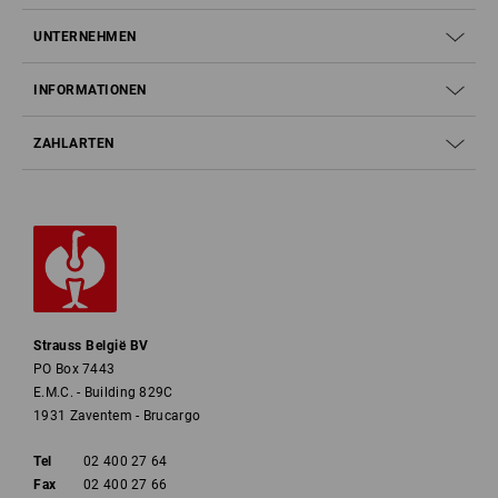
UNTERNEHMEN
INFORMATIONEN
ZAHLARTEN
Strauss België BV
PO Box 7443
E.M.C. - Building 829C
1931 Zaventem - Brucargo
Tel
02 400 27 64
Fax
02 400 27 66