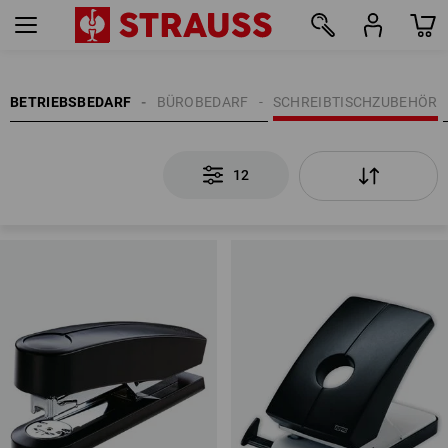
12
BETRIEBSBEDARF
BÜROBEDARF
SCHREIBTISCHZUBEHÖR
12