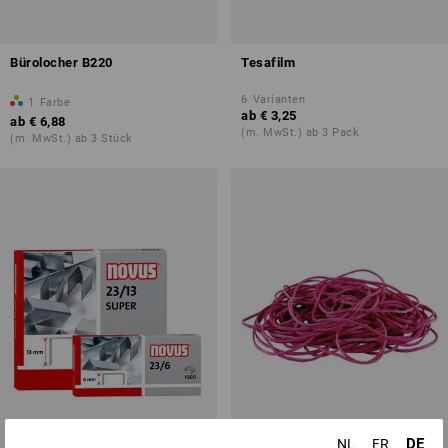
Bürolocher B220
Tesafilm
6
Varianten
1
Farbe
ab
€ 3,25
ab
€ 6,88
(m. MwSt.) ab 3 Pack
(m. MwSt.) ab 3 Stück
DE
NL
FR