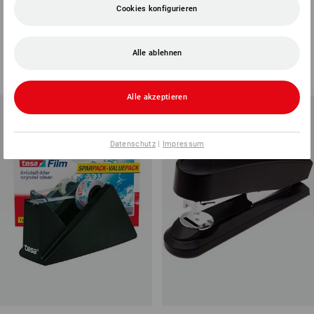
Cookies konfigurieren
tesa Klebefilm, matt-unsichtbar
Tesa Handabroller easy cut
2
Varianten
2
Varianten
Alle ablehnen
ab
€ 1,44
ab
€ 2,04
Grundpreis
:
€ 0,14
/
Meter
(m. MwSt.) ab 3 Stück
(m. MwSt.) ab 10 Stück
Alle akzeptieren
Datenschutz
|
Impressum