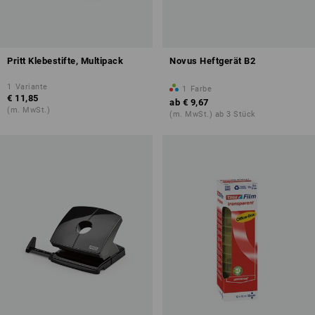
Pritt Klebestifte, Multipack
Novus Heftgerät B2
1
Variante
1
Farbe
€ 11,85
ab
€ 9,67
(m. MwSt.)
(m. MwSt.) ab 3 Stück