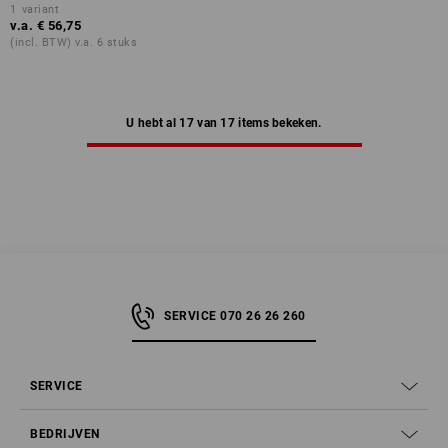
1
variant
v.a.
€ 56,75
(incl. BTW) v.a. 6 stuks
U hebt al 17 van 17 items bekeken.
SERVICE 070 26 26 260
SERVICE
BEDRIJVEN