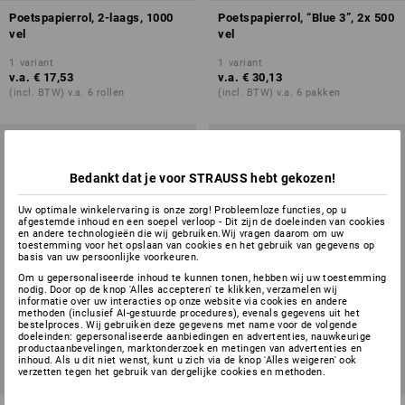
Poetspapierrol, 2-laags, 1000
Poetspapierrol, “Blue 3”, 2x 500
vel
vel
1
variant
1
variant
v.a.
€ 17,53
v.a.
€ 30,13
(incl. BTW) v.a. 6 rollen
(incl. BTW) v.a. 6 pakken
Bedankt dat je voor STRAUSS hebt gekozen!
Uw optimale winkelervaring is onze zorg! Probleemloze functies, op u
afgestemde inhoud en een soepel verloop - Dit zijn de doeleinden van cookies
en andere technologieën die wij gebruiken.Wij vragen daarom om uw
toestemming voor het opslaan van cookies en het gebruik van gegevens op
basis van uw persoonlijke voorkeuren.
Om u gepersonaliseerde inhoud te kunnen tonen, hebben wij uw toestemming
nodig. Door op de knop 'Alles accepteren' te klikken, verzamelen wij
informatie over uw interacties op onze website via cookies en andere
methoden (inclusief AI-gestuurde procedures), evenals gegevens uit het
bestelproces. Wij gebruiken deze gegevens met name voor de volgende
doeleinden: gepersonaliseerde aanbiedingen en advertenties, nauwkeurige
productaanbevelingen, marktonderzoek en metingen van advertenties en
inhoud. Als u dit niet wenst, kunt u zich via de knop 'Alles weigeren' ook
verzetten tegen het gebruik van dergelijke cookies en methoden.