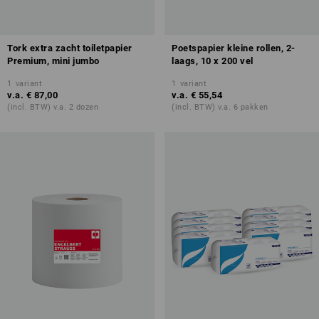
Tork extra zacht toiletpapier
Poetspapier kleine rollen, 2-
Premium, mini jumbo
laags, 10 x 200 vel
1
variant
1
variant
v.a.
€ 87,00
v.a.
€ 55,54
(incl. BTW) v.a. 2 dozen
(incl. BTW) v.a. 6 pakken