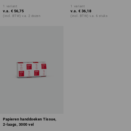
1
variant
1
variant
v.a.
€ 56,75
v.a.
€ 36,18
(incl. BTW) v.a. 2 dozen
(incl. BTW) v.a. 6 stuks
Papieren handdoeken Tissue,
2-laags, 3000 vel