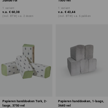
Jumbo rol
1000 vel
1
variant
1
variant
v.a.
€ 60,38
v.a.
€ 43,44
(incl. BTW) v.a. 2 dozen
(incl. BTW) v.a. 6 pakken
Papieren handdoeken Tork, 2-
Papieren handdoeken, 1-laags,
laags, 3750 vel
3640 vel