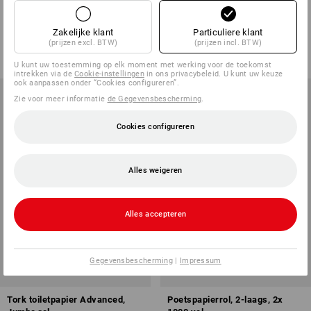
4-laags toiletpapier, 56 rollen
Keukenrol, 3-laags, 4x 64 vel
1
variant
1
variant
Zakelijke klant
Particuliere klant
v.a.
€ 36,18
v.a.
€ 3,62
(prijzen excl. BTW)
(prijzen incl. BTW)
(incl. BTW) v.a. 2 pakken
(incl. BTW) v.a. 6 pakken
U kunt uw toestemming op elk moment met werking voor de toekomst
intrekken via de
Cookie-instellingen
in ons privacybeleid. U kunt uw keuze
ook aanpassen onder “Cookies configureren”.
Zie voor meer informatie
de Gegevensbescherming
.
Cookies configureren
Alles weigeren
Alles accepteren
Gegevensbescherming
|
Impressum
Tork toiletpapier Advanced,
Poetspapierrol, 2-laags, 2x