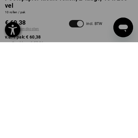
vel
10 rollen / pak
€ 60,38
incl. BTW
excl. verzendkosten
v.a. 1 pak:
€ 60,38
v.a. 2 pakken:
€ 57,96
v.a. 6 pakken:
€ 55,54
Levertijd ca. 3-5 werkdagen
Kwantumkorting
v.a. 1 pak
v.a. 2 pakken
v.a. 6 pakken
Besparingen:
Besparingen:
Besparingen:
0
%/
pak
4
%/
pakken
8
%/
pakken
pak