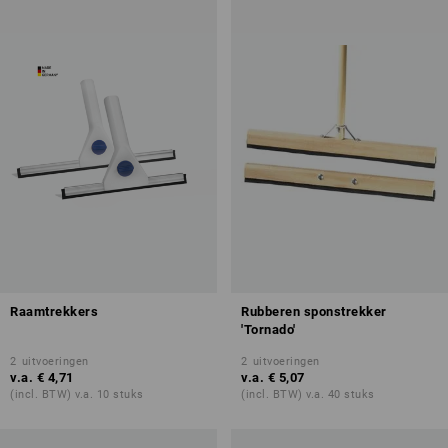
Raamtrekkers
Rubberen sponstrekker
'Tornado'
2
uitvoeringen
2
uitvoeringen
v.a.
€ 4,71
v.a.
€ 5,07
(incl. BTW) v.a. 10 stuks
(incl. BTW) v.a. 40 stuks