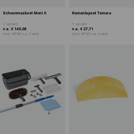
Schoonmaakset Moni II
Ramenlapset Tamara
1
variant
1
variant
v.a.
€ 145,08
v.a.
€ 27,71
(incl. BTW) v.a. 3 sets
(incl. BTW) v.a. 6 sets