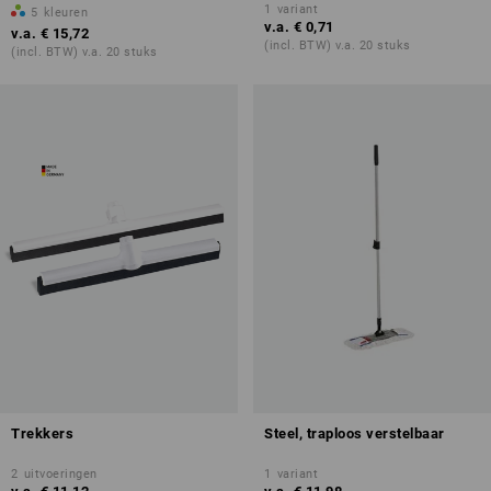
1
variant
5
kleuren
v.a.
€ 0,71
v.a.
€ 15,72
(incl. BTW) v.a. 20 stuks
(incl. BTW) v.a. 20 stuks
Trekkers
Steel, traploos verstelbaar
2
uitvoeringen
1
variant