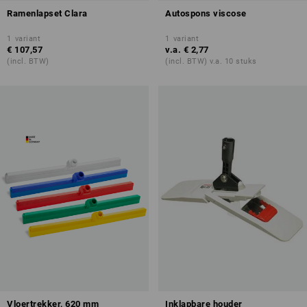
Ramenlapset Clara
Autospons viscose
1
variant
1
variant
€ 107,57
v.a.
€ 2,77
(incl. BTW)
(incl. BTW) v.a. 10 stuks
Vloertrekker, 620 mm
Inklapbare houder