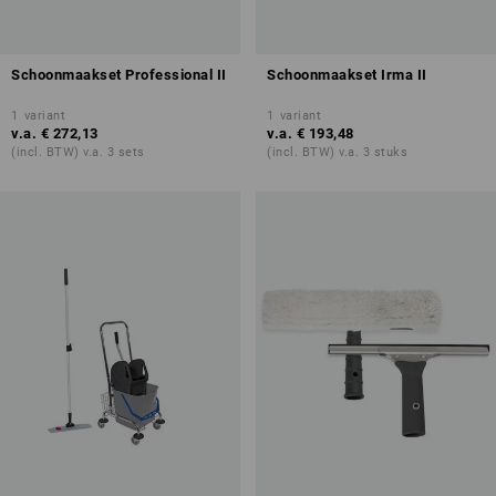
Schoonmaakset Professional II
Schoonmaakset Irma II
1
variant
1
variant
v.a.
€ 272,13
v.a.
€ 193,48
(incl. BTW) v.a. 3 sets
(incl. BTW) v.a. 3 stuks