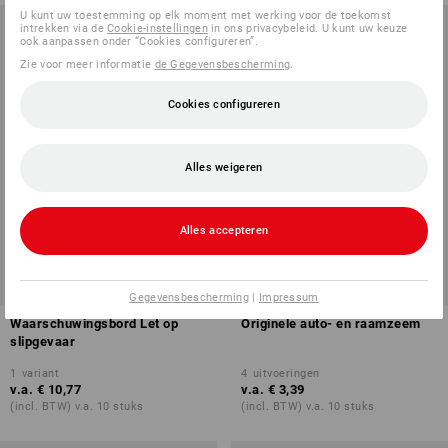
U kunt uw toestemming op elk moment met werking voor de toekomst
intrekken via de
Cookie-instellingen
in ons privacybeleid. U kunt uw keuze
ook aanpassen onder “Cookies configureren”.
Zie voor meer informatie
de Gegevensbescherming
.
Cookies configureren
Alles weigeren
Alles accepteren
Gegevensbescherming
|
Impressum
Waarschuwingsbord Let op
Originele auto- en raamzeem
slipgevaar
1
variant
4
uitvoeringen
v.a.
€ 10,77
v.a.
€ 3,39
(incl. BTW) v.a. 10 stuks
(incl. BTW) v.a. 10 stuks