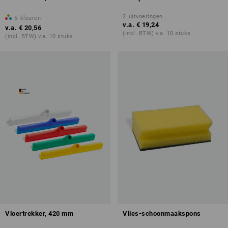
2
uitvoeringen
5
kleuren
v.a.
€ 19,24
v.a.
€ 20,56
(incl. BTW) v.a. 10 stuks
(incl. BTW) v.a. 10 stuks
Vloertrekker, 420 mm
Vlies-schoonmaakspons