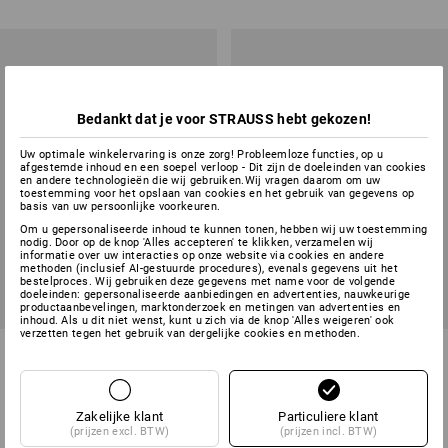
Bedankt dat je voor STRAUSS hebt gekozen!
Uw optimale winkelervaring is onze zorg! Probleemloze functies, op u
afgestemde inhoud en een soepel verloop - Dit zijn de doeleinden van cookies
en andere technologieën die wij gebruiken.Wij vragen daarom om uw
toestemming voor het opslaan van cookies en het gebruik van gegevens op
basis van uw persoonlijke voorkeuren.
Om u gepersonaliseerde inhoud te kunnen tonen, hebben wij uw toestemming
nodig. Door op de knop 'Alles accepteren' te klikken, verzamelen wij
informatie over uw interacties op onze website via cookies en andere
methoden (inclusief AI-gestuurde procedures), evenals gegevens uit het
bestelproces. Wij gebruiken deze gegevens met name voor de volgende
doeleinden: gepersonaliseerde aanbiedingen en advertenties, nauwkeurige
productaanbevelingen, marktonderzoek en metingen van advertenties en
inhoud. Als u dit niet wenst, kunt u zich via de knop 'Alles weigeren' ook
verzetten tegen het gebruik van dergelijke cookies en methoden.
Autospons
Hardrubberen vloertrekker
1
variant
2
uitvoeringen
v.a.
€ 1,80
v.a.
€ 7,61
Zakelijke klant
Particuliere klant
(incl. BTW) v.a. 10 stuks
(incl. BTW) v.a. 10 stuks
(prijzen excl. BTW)
(prijzen incl. BTW)