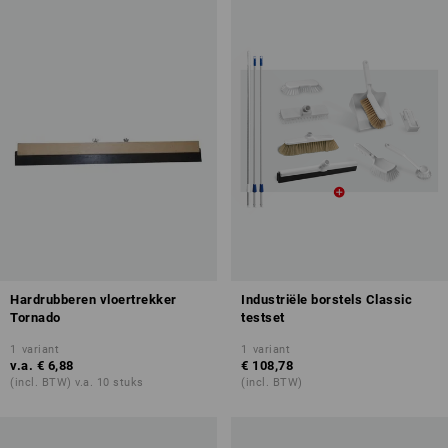
Hardrubberen vloertrekker
Industriële borstels Classic
Tornado
testset
1
variant
1
variant
v.a.
€ 6,88
€ 108,78
(incl. BTW) v.a. 10 stuks
(incl. BTW)