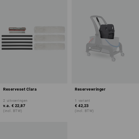
Reserveset Clara
Reservewringer
2
uitvoeringen
1
variant
v.a.
€ 22,87
€ 42,23
(incl. BTW)
(incl. BTW)