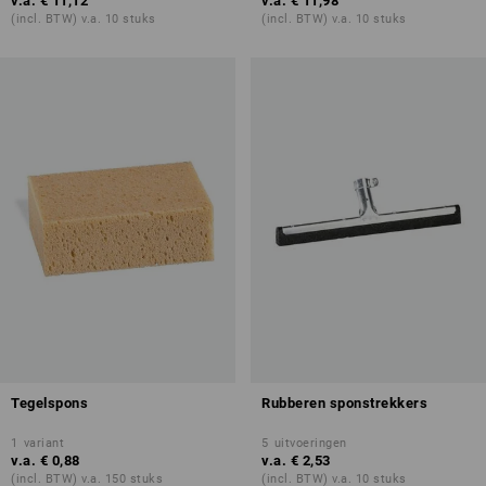
v.a.
€ 11,12
v.a.
€ 11,98
(incl. BTW) v.a. 10 stuks
(incl. BTW) v.a. 10 stuks
Tegelspons
Rubberen sponstrekkers
1
variant
5
uitvoeringen
v.a.
€ 0,88
v.a.
€ 2,53
(incl. BTW) v.a. 150 stuks
(incl. BTW) v.a. 10 stuks