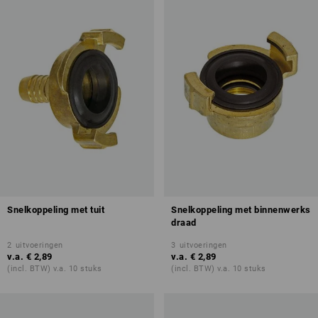
Snelkoppeling met tuit
Snelkoppeling met binnenwerks
draad
2
uitvoeringen
3
uitvoeringen
v.a.
€ 2,89
v.a.
€ 2,89
(incl. BTW) v.a. 10 stuks
(incl. BTW) v.a. 10 stuks