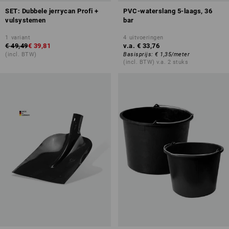
SET: Dubbele jerrycan Profi +
PVC-waterslang 5-laags, 36
vulsystemen
bar
1
variant
4
uitvoeringen
€ 49,49
€ 39,81
v.a.
€ 33,76
(incl. BTW)
Basisprijs
:
€ 1,35
/
meter
(incl. BTW) v.a. 2 stuks