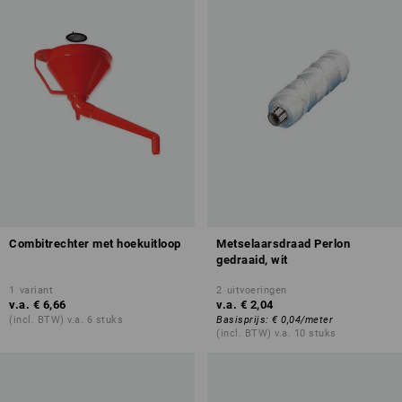
Combitrechter met hoekuitloop
Metselaarsdraad Perlon
gedraaid, wit
1
variant
2
uitvoeringen
v.a.
€ 6,66
v.a.
€ 2,04
(incl. BTW) v.a. 6 stuks
Basisprijs
:
€ 0,04
/
meter
(incl. BTW) v.a. 10 stuks