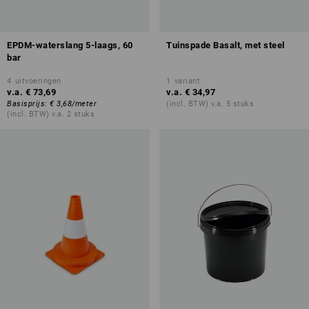
EPDM-waterslang 5-laags, 60
Tuinspade Basalt, met steel
bar
4
uitvoeringen
1
variant
v.a.
€ 73,69
v.a.
€ 34,97
Basisprijs
:
€ 3,68
/
meter
(incl. BTW) v.a. 5 stuks
(incl. BTW) v.a. 2 stuks