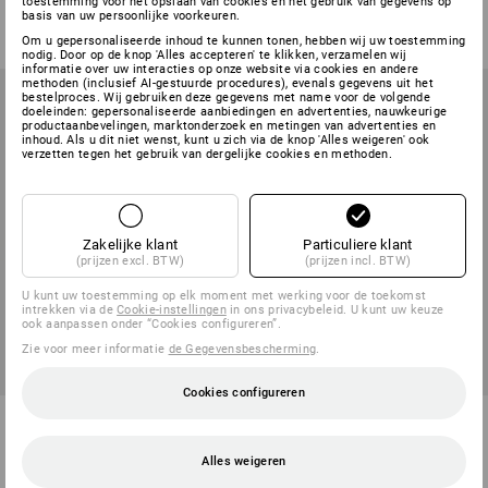
toestemming voor het opslaan van cookies en het gebruik van gegevens op
v.a.
€ 2,89
v.a.
€ 4,59
basis van uw persoonlijke voorkeuren.
(incl. BTW) v.a. 2 stuks
(incl. BTW) v.a. 12 stuks
Om u gepersonaliseerde inhoud te kunnen tonen, hebben wij uw toestemming
nodig. Door op de knop 'Alles accepteren' te klikken, verzamelen wij
informatie over uw interacties op onze website via cookies en andere
methoden (inclusief AI-gestuurde procedures), evenals gegevens uit het
bestelproces. Wij gebruiken deze gegevens met name voor de volgende
doeleinden: gepersonaliseerde aanbiedingen en advertenties, nauwkeurige
productaanbevelingen, marktonderzoek en metingen van advertenties en
inhoud. Als u dit niet wenst, kunt u zich via de knop 'Alles weigeren' ook
verzetten tegen het gebruik van dergelijke cookies en methoden.
Zakelijke klant
Particuliere klant
(prijzen excl. BTW)
(prijzen incl. BTW)
U kunt uw toestemming op elk moment met werking voor de toekomst
intrekken via de
Cookie-instellingen
in ons privacybeleid. U kunt uw keuze
ook aanpassen onder “Cookies configureren”.
Zie voor meer informatie
de Gegevensbescherming
.
Cookies configureren
Kogelafsluiter met binnenwerks
Afzetlint
draad
Alles weigeren
3
uitvoeringen
3
uitvoeringen