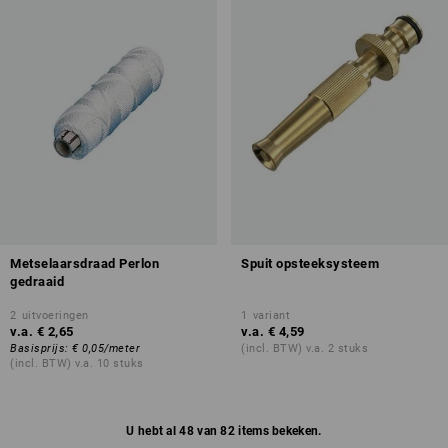
Metselaarsdraad Perlon
Spuit opsteeksysteem
gedraaid
2
uitvoeringen
1
variant
v.a.
€ 2,65
v.a.
€ 4,59
Basisprijs
:
€ 0,05
/
meter
(incl. BTW) v.a. 2 stuks
(incl. BTW) v.a. 10 stuks
U hebt al 48 van 82 items bekeken.