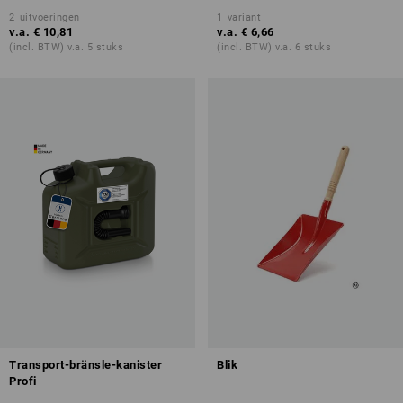
2
uitvoeringen
1
variant
v.a.
€ 10,81
v.a.
€ 6,66
(incl. BTW) v.a. 5 stuks
(incl. BTW) v.a. 6 stuks
Transport-bränsle-kanister
Blik
Profi