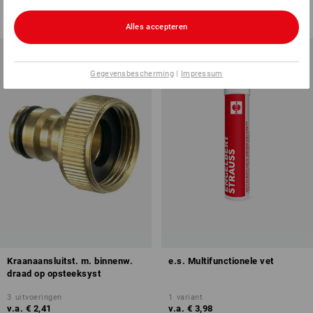
v.a.
€ 4,22
v.a.
€ 4,34
(incl. BTW) v.a. 2 stuks
Basisprijs
:
€ 0,04
/
meter
(incl. BTW) v.a. 20 stuks
Alles accepteren
Gegevensbescherming
|
Impressum
Kraanaansluitst. m. binnenw.
e.s. Multifunctionele vet
draad op opsteeksyst
3
uitvoeringen
1
variant
v.a.
€ 2,41
v.a.
€ 3,98