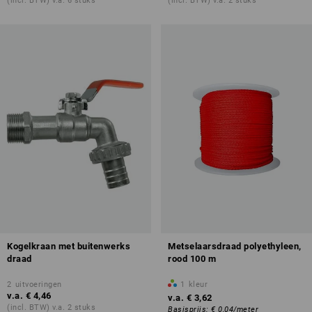
(incl. BTW) v.a. 6 stuks
(incl. BTW) v.a. 2 stuks
Kogelkraan met buitenwerks
Metselaarsdraad polyethyleen,
draad
rood 100 m
2
uitvoeringen
1
kleur
v.a.
€ 4,46
v.a.
€ 3,62
(incl. BTW) v.a. 2 stuks
Basisprijs
:
€ 0,04
/
meter