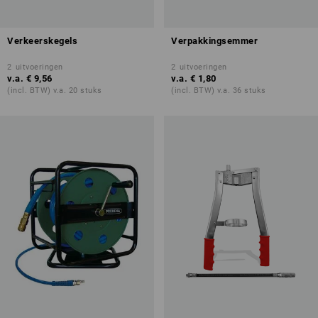
Verkeerskegels
Verpakkingsemmer
2
uitvoeringen
2
uitvoeringen
v.a.
€ 9,56
v.a.
€ 1,80
(incl. BTW) v.a. 20 stuks
(incl. BTW) v.a. 36 stuks