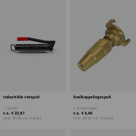
Industriële vetspuit
Snelkoppelingsspuit
1
variant
2
uitvoeringen
v.a.
€ 22,87
v.a.
€ 6,66
(incl. BTW) v.a. 6 stuks
(incl. BTW) v.a. 10 stuks