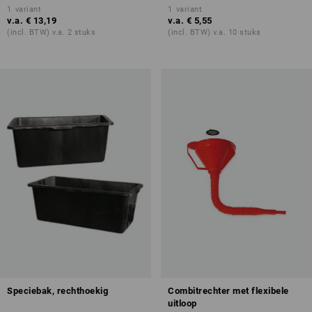
1
variant
1
variant
v.a.
€ 13,19
v.a.
€ 5,55
(incl. BTW) v.a. 2 stuks
(incl. BTW) v.a. 10 stuks
Speciebak, rechthoekig
Combitrechter met flexibele
uitloop