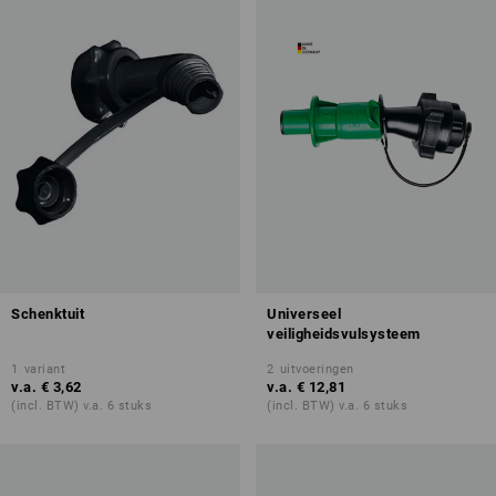
Schenktuit
Universeel
veiligheidsvulsysteem
1
variant
2
uitvoeringen
v.a.
€ 3,62
v.a.
€ 12,81
(incl. BTW) v.a. 6 stuks
(incl. BTW) v.a. 6 stuks