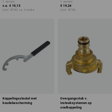
1
variant
1
variant
v.a.
€ 15,13
€ 19,24
(incl. BTW) v.a. 6 stuks
(incl. BTW)
Koppelingssleutel met
Overgangsstuk v.
koudebescherming
insteeksystemen op
snelkoppeling