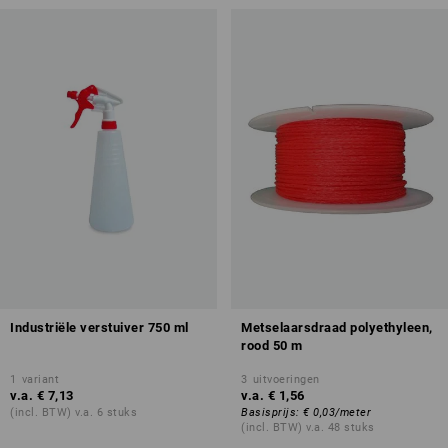
Industriële verstuiver 750 ml
Metselaarsdraad polyethyleen,
rood 50 m
1
variant
3
uitvoeringen
v.a.
€ 7,13
v.a.
€ 1,56
(incl. BTW) v.a. 6 stuks
Basisprijs
:
€ 0,03
/
meter
(incl. BTW) v.a. 48 stuks