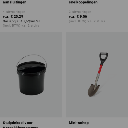
aansluitingen
snelkoppelingen
4
uitvoeringen
2
uitvoeringen
v.a.
€ 25,29
v.a.
€ 9,56
Basisprijs
:
€ 2,53
/
meter
(incl. BTW) v.a. 2 stuks
(incl. BTW) v.a. 2 stuks
Stulpdeksel voor
Mini-schep
Verpakkingsemmer