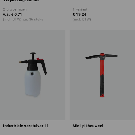
2
uitvoeringen
1
variant
v.a.
€ 0,71
€ 19,24
(incl. BTW) v.a. 36 stuks
(incl. BTW)
Industriële verstuiver 1l
Mini-pikhouweel