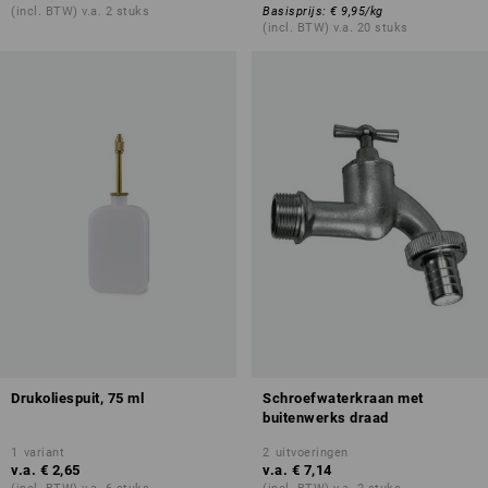
(incl. BTW) v.a. 2 stuks
Basisprijs
:
€ 9,95
/
kg
(incl. BTW) v.a. 20 stuks
Drukoliespuit, 75 ml
Schroefwaterkraan met
buitenwerks draad
1
variant
2
uitvoeringen
v.a.
€ 2,65
v.a.
€ 7,14