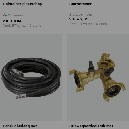
Holsteiner plaatschop
Bouwemmer
2
uitvoeringen
2
kleuren
v.a.
€ 2,04
v.a.
€ 6,04
(incl. BTW) v.a. 25 stuks
(incl. BTW) v.a. 10 stuks
Persluchtslang met
Driewegverdeelstuk met