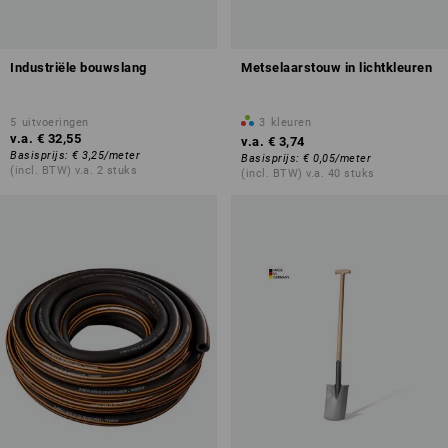
Industriële bouwslang
Metselaarstouw in lichtkleuren
5
uitvoeringen
3
kleuren
v.a.
€ 32,55
v.a.
€ 3,74
Basisprijs
:
€ 3,25
/
meter
Basisprijs
:
€ 0,05
/
meter
(incl. BTW) v.a. 2 stuks
(incl. BTW) v.a. 40 stuks