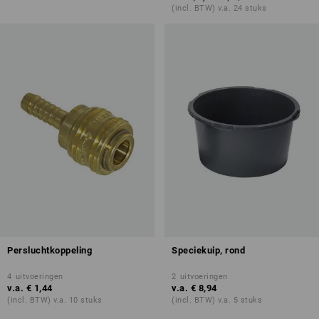
(incl. BTW) v.a. 24 stuks
Persluchtkoppeling
Speciekuip, rond
4
uitvoeringen
2
uitvoeringen
v.a.
€ 1,44
v.a.
€ 8,94
(incl. BTW) v.a. 10 stuks
(incl. BTW) v.a. 5 stuks