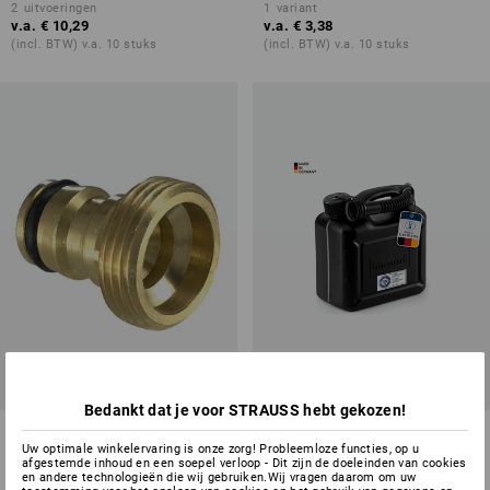
2
uitvoeringen
1
variant
v.a.
€ 10,29
v.a.
€ 3,38
(incl. BTW) v.a. 10 stuks
(incl. BTW) v.a. 10 stuks
Bedankt dat je voor STRAUSS hebt gekozen!
Opst.-syst. met buitenwerks
Transportjerrycan voor
Uw optimale winkelervaring is onze zorg! Probleemloze functies, op u
draad
brandstoffen
afgestemde inhoud en een soepel verloop - Dit zijn de doeleinden van cookies
en andere technologieën die wij gebruiken.Wij vragen daarom om uw
2
uitvoeringen
3
uitvoeringen