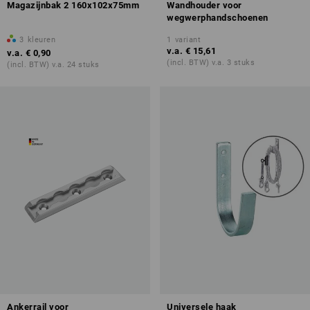
Magazijnbak 2 160x102x75mm
Wandhouder voor
wegwerphandschoenen
3
kleuren
1
variant
v.a.
€ 15,61
v.a.
€ 0,90
(incl. BTW) v.a. 3 stuks
(incl. BTW) v.a. 24 stuks
Ankerrail voor
Universele haak