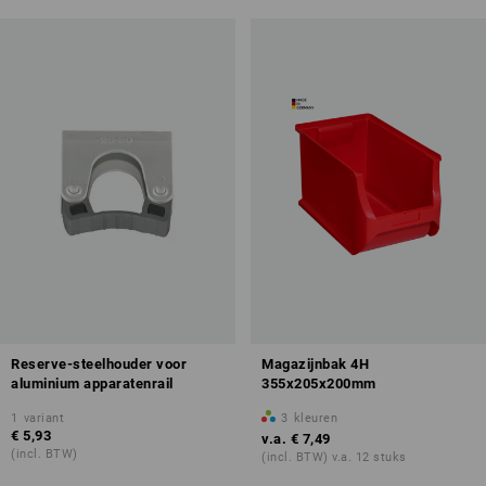
Reserve-steelhouder voor
Magazijnbak 4H
aluminium apparatenrail
355x205x200mm
1
variant
3
kleuren
€ 5,93
v.a.
€ 7,49
(incl. BTW)
(incl. BTW) v.a. 12 stuks