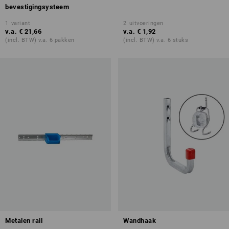
bevestigingsysteem
1
variant
2
uitvoeringen
v.a.
€ 21,66
v.a.
€ 1,92
(incl. BTW) v.a. 6 pakken
(incl. BTW) v.a. 6 stuks
Metalen rail
Wandhaak