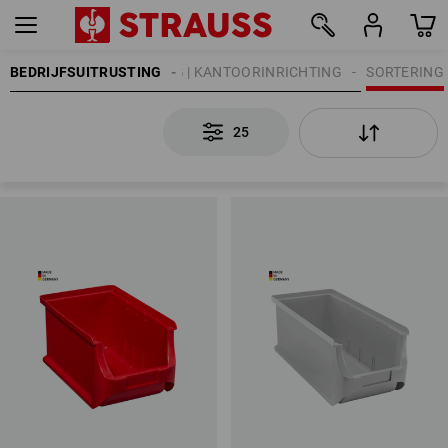
BEDRIJFSUITRUSTING
WERKPLAATSINRICHTING | KANTOORINRICHTING
SORTERING
25
25