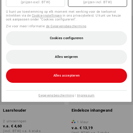
v.a.
€ 1,44
v.a.
€ 6,04
(prijzen excl. BTW)
(prijzen incl. BTW)
(incl. BTW) v.a. 2 pakken
(incl. BTW) v.a. 12 stuks
U kunt uw toestemming op elk moment met werking voor de toekomst
intrekken via de
Cookie-instellingen
in ons privacybeleid. U kunt uw keuze
ook aanpassen onder “Cookies configureren”.
Zie voor meer informatie
de Gegevensbescherming
.
Cookies configureren
Alles weigeren
Alles accepteren
Gegevensbescherming
|
Impressum
Laarshouder
Eindeloze inhangwand
2
uitvoeringen
1
kleur
v.a.
€ 4,60
v.a.
€ 13,19
(incl. BTW) v.a. 6 stuks
(incl. BTW) v.a. 2 stuks