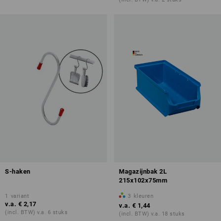
S-haken
Magazijnbak 2L
215x102x75mm
1
variant
3
kleuren
v.a.
€ 2,17
v.a.
€ 1,44
(incl. BTW) v.a. 6 stuks
(incl. BTW) v.a. 18 stuks