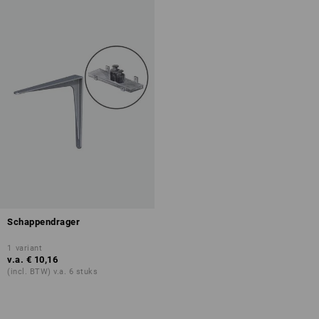
Schappendrager
1
variant
v.a.
€ 10,16
(incl. BTW) v.a. 6 stuks