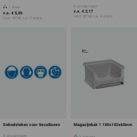
4
uitvoeringen
1
kleur
v.a.
€ 2,17
v.a.
€ 5,55
(incl. BTW) v.a. 6 stuks
(incl. BTW) v.a. 3 stuks
Gebodsteken voor SecuBoxen
Magazijnbak 1 100x102x60mm
3
uitvoeringen
3
kleuren