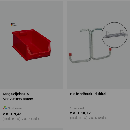
Magazijnbak 5
Plafondhaak, dubbel
500x310x200mm
3
kleuren
1
variant
v.a.
€ 10,77
v.a.
€ 9,43
(incl. BTW) v.a. 6 stuks
(incl. BTW) v.a. 7 stuks