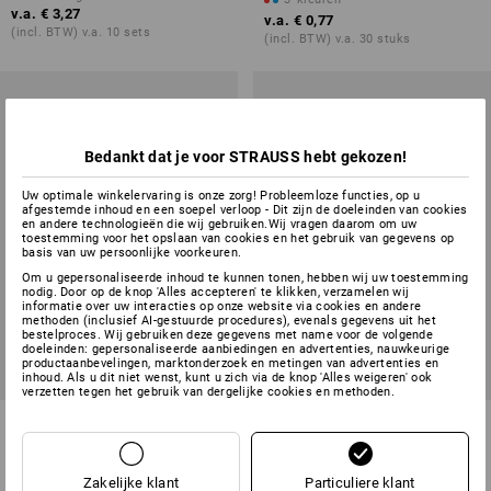
v.a.
€ 3,27
v.a.
€ 0,77
(incl. BTW) v.a. 10 sets
(incl. BTW) v.a. 30 stuks
Bedankt dat je voor STRAUSS hebt gekozen!
Uw optimale winkelervaring is onze zorg! Probleemloze functies, op u
afgestemde inhoud en een soepel verloop - Dit zijn de doeleinden van cookies
en andere technologieën die wij gebruiken.Wij vragen daarom om uw
toestemming voor het opslaan van cookies en het gebruik van gegevens op
basis van uw persoonlijke voorkeuren.
Om u gepersonaliseerde inhoud te kunnen tonen, hebben wij uw toestemming
nodig. Door op de knop 'Alles accepteren' te klikken, verzamelen wij
informatie over uw interacties op onze website via cookies en andere
methoden (inclusief AI-gestuurde procedures), evenals gegevens uit het
bestelproces. Wij gebruiken deze gegevens met name voor de volgende
doeleinden: gepersonaliseerde aanbiedingen en advertenties, nauwkeurige
productaanbevelingen, marktonderzoek en metingen van advertenties en
inhoud. Als u dit niet wenst, kunt u zich via de knop 'Alles weigeren' ook
verzetten tegen het gebruik van dergelijke cookies en methoden.
Scheidingsschotjes voor open
Magazijnbak 4
opbergbakjes
355x205x150mm
4
uitvoeringen
3
kleuren
Zakelijke klant
Particuliere klant