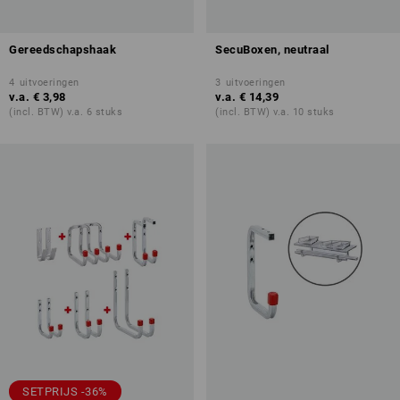
Gereedschapshaak
SecuBoxen, neutraal
4
uitvoeringen
3
uitvoeringen
v.a.
€ 3,98
v.a.
€ 14,39
(incl. BTW) v.a. 6 stuks
(incl. BTW) v.a. 10 stuks
SETPRIJS -36%