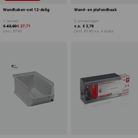
Wandhaken-set 12-delig
Wand- en plafondhaak
1
variant
2
uitvoeringen
€ 43,80
€ 27,71
v.a.
€ 2,78
(incl. BTW)
(incl. BTW) v.a. 6 stuks