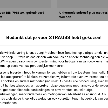
ven DIN 7981 zw. gebruineerd
Universele schroef plus met ve
x
voll.sch
v.a.
€ 2,06
a. 6 sets
1
variant
(incl. BTW) v.a. 10 pakken
1
Bedankt dat je voor STRAUSS hebt gekozen!
le winkelervaring is onze zorg! Probleemloze functies, op u afgestemde in
l verloop - Dit zijn de doeleinden van cookies en andere technologieën die w
.Wij vragen daarom om uw toestemming voor het opslaan van cookies en he
ens op basis van uw persoonlijke voorkeuren.
rsonaliseerde inhoud te kunnen tonen, hebben wij uw toestemming nodig. 
Alles accepteren' te klikken, verzamelen wij informatie over uw interacties o
ia cookies en andere methoden (inclusief AI-gestuurde procedures), evenal
uit het bestelproces. Wij gebruiken deze gegevens met name voor de volge
n: gepersonaliseerde aanbiedingen en advertenties, nauwkeurige
nbevelingen, marktonderzoek en metingen van advertenties en inhoud. Als u 
t u zich via de knop 'Alles weigeren' ook verzetten tegen het gebruik van der
en methoden.