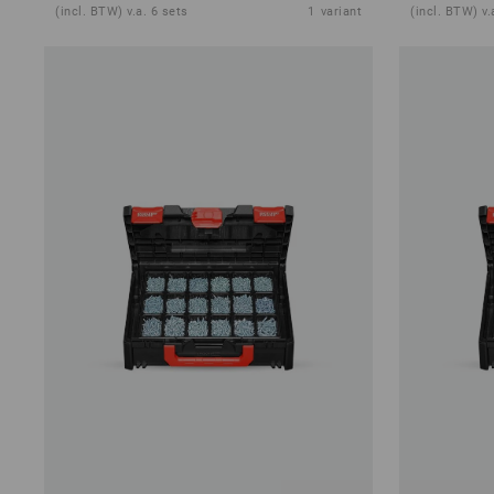
(incl. BTW) v.a. 6 sets
1
variant
(incl. BTW) v