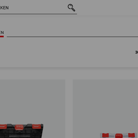
3
EN
3