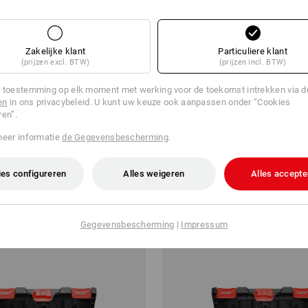
Zakelijke klant
Particuliere klant
(prijzen excl. BTW)
(prijzen incl. BTW)
 toestemming op elk moment met werking voor de toekomst intrekken via 
en
in ons privacybeleid. U kunt uw keuze ook aanpassen onder “Cookies
ren”.
ten DIN 933 M6 STRAUSSbox
Assortiment universele schroeve
in STbox
meer informatie
de Gegevensbescherming
.
v.a.
€ 22,87
a. 6 sets
1
variant
(incl. BTW) v.a. 6 sets
es configureren
Alles weigeren
Alles accepte
Gegevensbescherming
|
Impressum