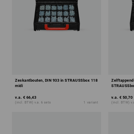
Zeskantbouten, DIN 933 in STRAUSSbox 118
Zelftappend
midi
STRAUSSbo
v.a.
€ 66,43
v.a.
€ 50,70
(incl. BTW) v.a. 6 sets
1
variant
(incl. BTW) v.