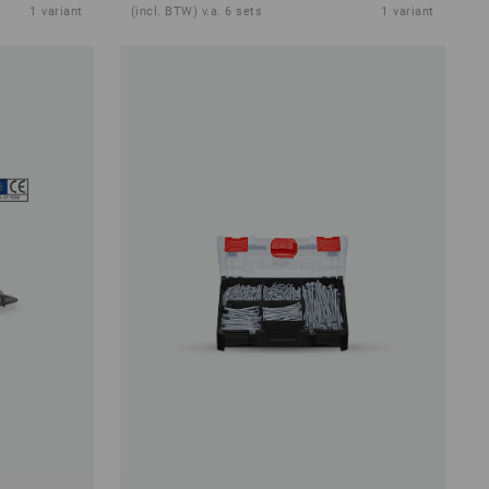
1
variant
(incl. BTW) v.a. 6 sets
1
variant