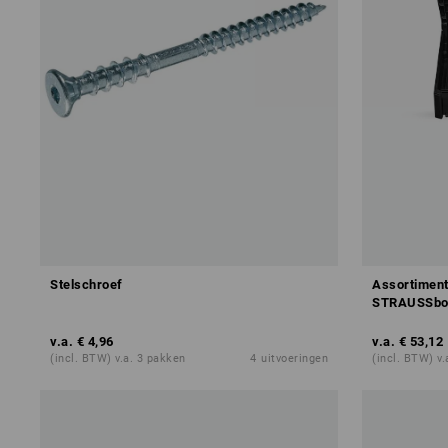
Stelschroef
Assortiment
STRAUSSbo
v.a.
€ 4,96
v.a.
€ 53,12
(incl. BTW) v.a. 3 pakken
4
uitvoeringen
(incl. BTW) v.