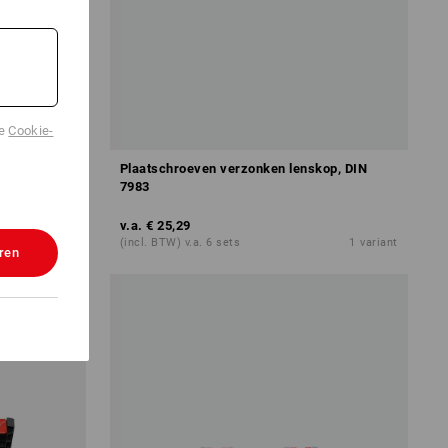
de
Cookie-
n plus, vz
Plaatschroeven verzonken lenskop, DIN
7983
v.a.
€ 25,29
1
variant
(incl. BTW) v.a. 6 sets
1
variant
ren