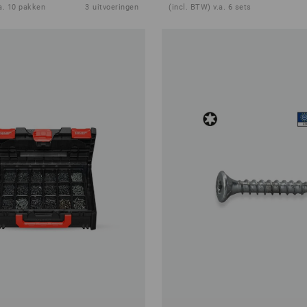
.a. 10 pakken
3
uitvoeringen
(incl. BTW) v.a. 6 sets