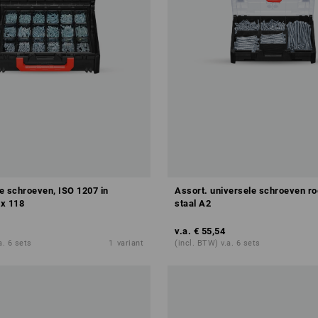
e schroeven, ISO 1207 in
Assort. universele schroeven ro
x 118
staal A2
v.a.
€ 55,54
a. 6 sets
1
variant
(incl. BTW) v.a. 6 sets