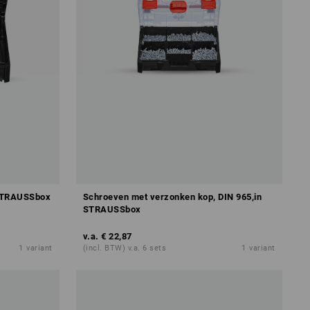
 STRAUSSbox
Schroeven met verzonken kop, DIN 965,in
STRAUSSbox
v.a.
€ 22,87
1
variant
(incl. BTW) v.a. 6 sets
1
variant