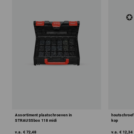
Assortiment plaatschroeven in
houtschroef
STRAUSSbox 118 midi
kop
v.a.
€ 72,48
v.a.
€ 12,34