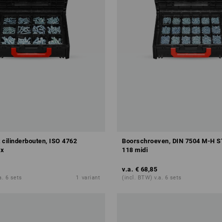
 cilinderbouten, ISO 4762
Boorschroeven, DIN 7504 M-H
x
118 midi
v.a.
€ 68,85
a. 6 sets
1
variant
(incl. BTW) v.a. 6 sets