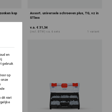
rzonken kop
Assort. universele schroeven plus, TG, vz in
STbox
v.a.
€ 31,34
6
uitvoeringen
(incl. BTW) v.a. 6 sets
1
variant
houd en
ij
t gebruik
Door op
p onze
s
nde
dit niet
gelijke