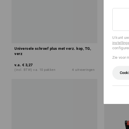
U kunt uw
instelling
configure
Universele schroef plus met verz. kop, TG,
Zeskantbou
verz
mini
Zie voor 
v.a.
€ 3,27
v.a.
€ 25,29
(incl. BTW) v.a. 10 pakken
4
uitvoeringen
(incl. BTW) v.
Cooki