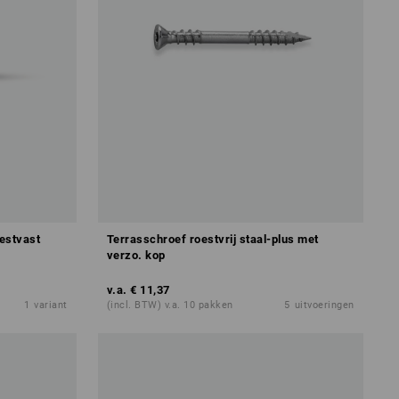
estvast
Terrasschroef roestvrij staal-plus met
verzo. kop
v.a.
€ 11,37
1
variant
(incl. BTW) v.a. 10 pakken
5
uitvoeringen