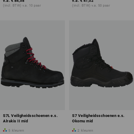
v.a.
€ 84,58
v.a.
€ 41,02
(incl. BTW) v.a. 10 paar
(incl. BTW) v.a. 50 paar
S7L Veiligheidsschoenen e.s.
S7 Veiligheidsschoenen e.s.
Alrakis II mid
Okomu mid
5
kleuren
2
kleuren