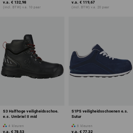
v.a.
€ 132,98
v.a.
€ 119,67
(incl. BTW) v.a. 10 paar
(incl. BTW) v.a. 20 paar
S3 Halfhoge veiligheidsschoe.
S1PS veiligheidsschoenen e.s.
e.s. Umbriel II mid
Sutur
4
kleuren
8
kleuren
v.a.
€ 78,53
v.a.
€ 77,32