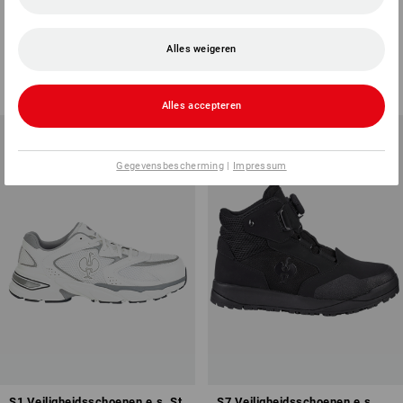
S1 Halfhoge veiligheidsschoen
S7S Veiligheidsschoenen e.s.
e.s. Baham II low
Altadena mid
Alles weigeren
13
kleuren
3
kleuren
v.a.
€ 84,58
v.a.
€ 114,83
(incl. BTW) v.a. 20 paar
(incl. BTW) v.a. 10 paar
Alles accepteren
Gegevensbescherming
|
Impressum
S1 Veiligheidsschoenen e.s. St.
S7 Veiligheidsschoenen e.s.