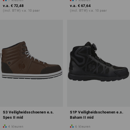
7
kleuren
9
kleuren
v.a.
€ 72,48
v.a.
€ 67,64
(incl. BTW) v.a. 10 paar
(incl. BTW) v.a. 10 paar
S3 Veiligheidsschoenen e.s.
S1P Veiligheidsschoenen e.s.
Spes II mid
Baham II mid
4
kleuren
6
kleuren