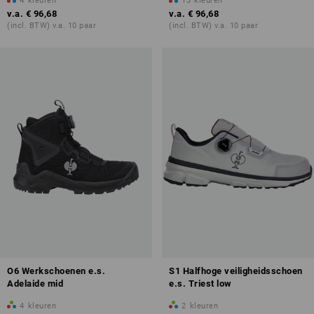
4
kleuren
13
kleuren
v.a.
€ 96,68
v.a.
€ 96,68
(incl. BTW) v.a. 10 paar
(incl. BTW) v.a. 10 paar
O6 Werkschoenen e.s.
S1 Halfhoge veiligheidsschoen
Adelaide mid
e.s. Triest low
4
kleuren
2
kleuren