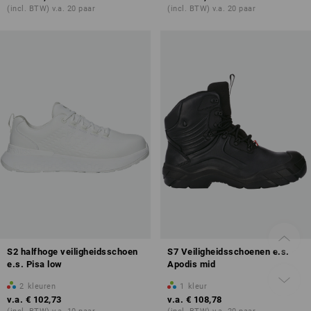
(incl. BTW) v.a. 20 paar
(incl. BTW) v.a. 20 paar
S2 halfhoge veiligheidsschoen
S7 Veiligheidsschoenen e.s.
e.s. Pisa low
Apodis mid
2
kleuren
1
kleur
v.a.
€ 102,73
v.a.
€ 108,78