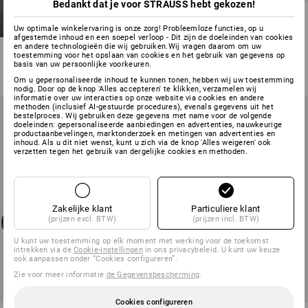
Bedankt dat je voor STRAUSS hebt gekozen!
O2 Werkschoenen e.s. Minkar
II
Uw optimale winkelervaring is onze zorg! Probleemloze functies, op u
afgestemde inhoud en een soepel verloop - Dit zijn de doeleinden van cookies
en andere technologieën die wij gebruiken.Wij vragen daarom om uw
15
kleuren
toestemming voor het opslaan van cookies en het gebruik van gegevens op
v.a.
€ 102,73
basis van uw persoonlijke voorkeuren.
(incl. BTW) v.a. 10 paar
Om u gepersonaliseerde inhoud te kunnen tonen, hebben wij uw toestemming
nodig. Door op de knop 'Alles accepteren' te klikken, verzamelen wij
informatie over uw interacties op onze website via cookies en andere
methoden (inclusief AI-gestuurde procedures), evenals gegevens uit het
bestelproces. Wij gebruiken deze gegevens met name voor de volgende
doeleinden: gepersonaliseerde aanbiedingen en advertenties, nauwkeurige
productaanbevelingen, marktonderzoek en metingen van advertenties en
inhoud. Als u dit niet wenst, kunt u zich via de knop 'Alles weigeren' ook
verzetten tegen het gebruik van dergelijke cookies en methoden.
Zakelijke klant
Particuliere klant
(prijzen excl. BTW)
(prijzen incl. BTW)
U kunt uw toestemming op elk moment met werking voor de toekomst
intrekken via de
Cookie-instellingen
in ons privacybeleid. U kunt uw keuze
ook aanpassen onder “Cookies configureren”.
Zie voor meer informatie
de Gegevensbescherming
.
Cookies configureren