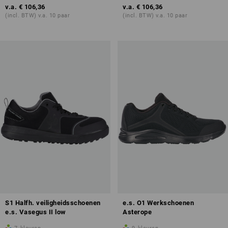
v.a.
€ 106,36
v.a.
€ 106,36
(incl. BTW) v.a. 10 paar
(incl. BTW) v.a. 10 paar
S1 Halfh. veiligheidsschoenen
e.s. O1 Werkschoenen
e.s. Vasegus II low
Asterope