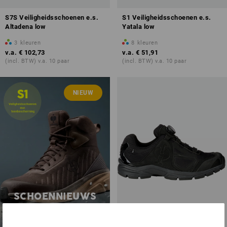
S7S Veiligheidsschoenen e.s.
S1 Veiligheidsschoenen e.s.
Altadena low
Yatala low
3
kleuren
8
kleuren
v.a.
€ 102,73
v.a.
€ 51,91
(incl. BTW) v.a. 10 paar
(incl. BTW) v.a. 10 paar
NIEUW
SCHOENNIEUWS
nu ontdekken