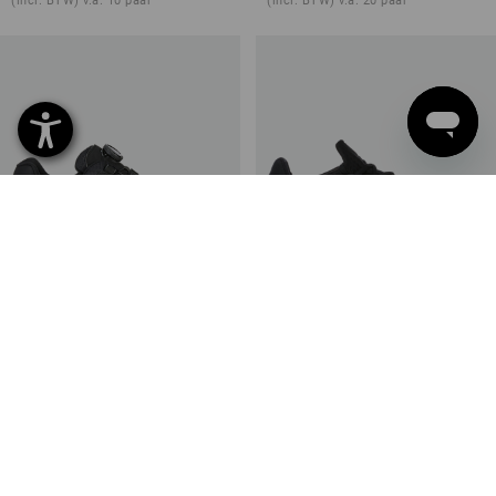
(incl. BTW) v.a. 10 paar
(incl. BTW) v.a. 20 paar
O1 Werkschoenen e.s. Corvids
e.s. O1 Werkschoenen Pietas
II low
6
kleuren
6
kleuren
v.a.
€ 96,68
v.a.
€ 90,63
(incl. BTW) v.a. 10 paar
(incl. BTW) v.a. 10 paar