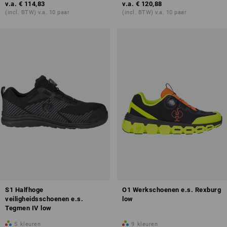
v.a.
€ 114,83
v.a.
€ 120,88
(incl. BTW) v.a. 10 paar
(incl. BTW) v.a. 10 paar
S1 Halfhoge
O1 Werkschoenen e.s. Rexburg
veiligheidsschoenen e.s.
low
Tegmen IV low
5
kleuren
9
kleuren