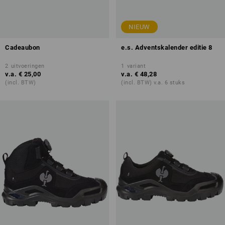
NIEUW
Cadeaubon
e.s. Adventskalender editie 8
2
uitvoeringen
1
variant
v.a.
€ 25,00
v.a.
€ 48,28
(incl. BTW)
(incl. BTW) v.a. 6 stuks