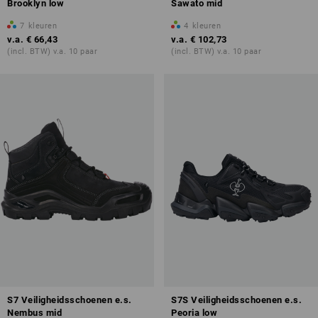
Brooklyn low
Sawato mid
7
kleuren
4
kleuren
v.a.
€ 66,43
v.a.
€ 102,73
(incl. BTW) v.a. 10 paar
(incl. BTW) v.a. 10 paar
S7 Veiligheidsschoenen e.s.
S7S Veiligheidsschoenen e.s.
Nembus mid
Peoria low