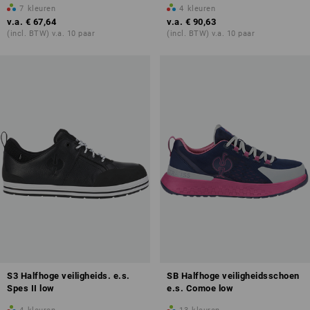
7
kleuren
4
kleuren
v.a.
€ 67,64
v.a.
€ 90,63
(incl. BTW) v.a. 10 paar
(incl. BTW) v.a. 10 paar
S3 Halfhoge veiligheids. e.s.
SB Halfhoge veiligheidsschoen
Spes II low
e.s. Comoe low