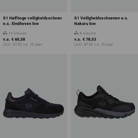
S1 Halfhoge veiligheidsschoen
S1 Veiligheidsschoenen e.s.
e.s. Eindhoven low
Nakuru low
13
kleuren
8
kleuren
v.a.
€ 60,38
v.a.
€ 78,53
(incl. BTW) v.a. 10 paar
(incl. BTW) v.a. 10 paar