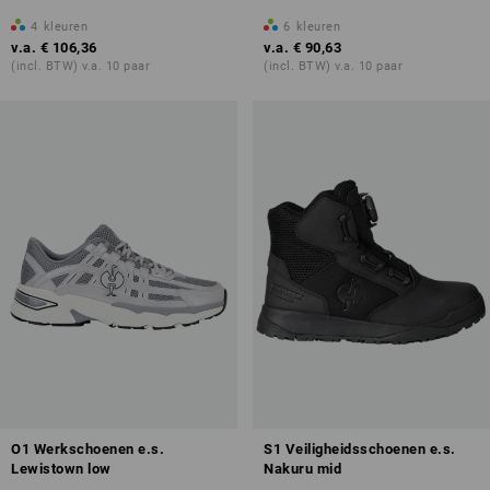
4
kleuren
6
kleuren
v.a.
€ 106,36
v.a.
€ 90,63
(incl. BTW) v.a. 10 paar
(incl. BTW) v.a. 10 paar
O1 Werkschoenen e.s.
S1 Veiligheidsschoenen e.s.
Lewistown low
Nakuru mid