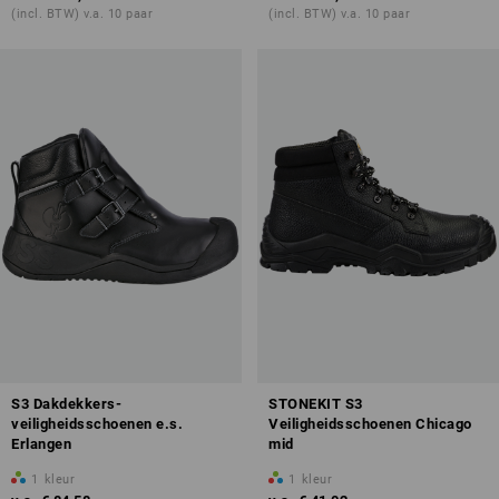
(incl. BTW) v.a. 10 paar
(incl. BTW) v.a. 10 paar
S3 Dakdekkers-
STONEKIT S3
veiligheidsschoenen e.s.
Veiligheidsschoenen Chicago
Erlangen
mid
1
kleur
1
kleur