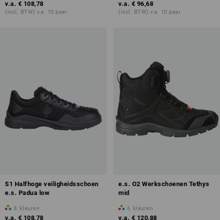
v.a.
€ 108,78
v.a.
€ 96,68
(incl. BTW) v.a. 10 paar
(incl. BTW) v.a. 10 paar
S1 Halfhoge veiligheidsschoen
e.s. O2 Werkschoenen Tethys
e.s. Padua low
mid
8
kleuren
6
kleuren
v.a.
€ 108,78
v.a.
€ 120,88