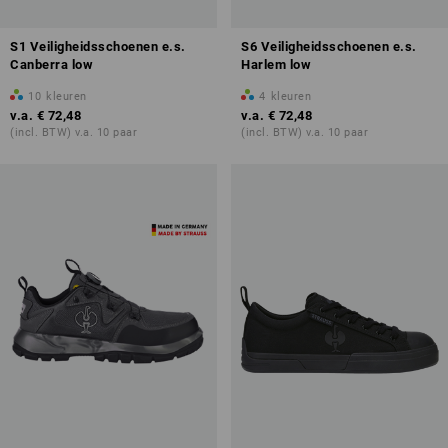
S1 Veiligheidsschoenen e.s.
S6 Veiligheidsschoenen e.s.
Canberra low
Harlem low
10
kleuren
4
kleuren
v.a.
€ 72,48
v.a.
€ 72,48
(incl. BTW) v.a. 10 paar
(incl. BTW) v.a. 10 paar