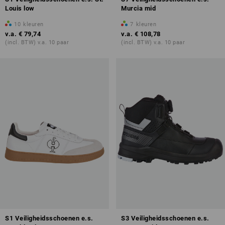
Louis low
Murcia mid
10
kleuren
7
kleuren
v.a.
€ 79,74
v.a.
€ 108,78
(incl. BTW) v.a. 10 paar
(incl. BTW) v.a. 10 paar
S1 Veiligheidsschoenen e.s.
S3 Veiligheidsschoenen e.s.