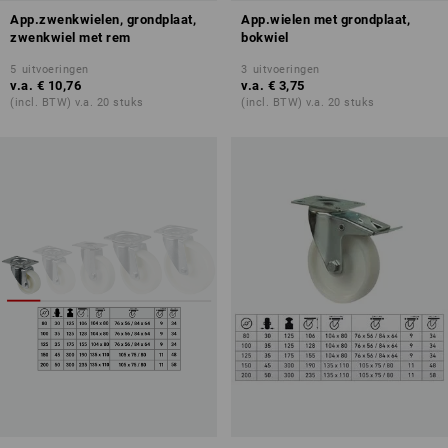
App.zwenkwielen, grondplaat,
App.wielen met grondplaat,
zwenkwiel met rem
bokwiel
5
uitvoeringen
3
uitvoeringen
v.a.
€ 10,76
v.a.
€ 3,75
(incl. BTW) v.a. 20 stuks
(incl. BTW) v.a. 20 stuks