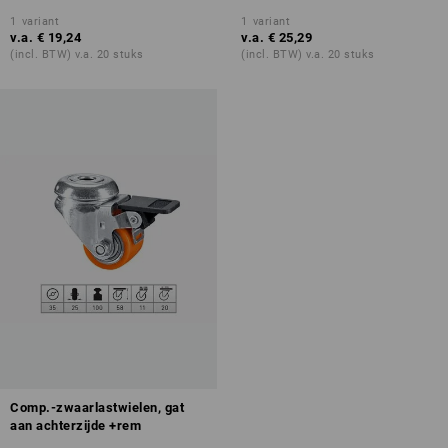
1
variant
1
variant
v.a.
€ 19,24
v.a.
€ 25,29
(incl. BTW) v.a. 20 stuks
(incl. BTW) v.a. 20 stuks
Comp.-zwaarlastwielen, gat
aan achterzijde +rem