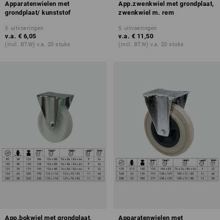
Apparatenwielen met
App.zwenkwiel met grondplaat,
grondplaat/ kunststof
zwenkwiel m. rem
5
uitvoeringen
5
uitvoeringen
v.a.
€ 6,05
v.a.
€ 11,50
(incl. BTW) v.a. 20 stuks
(incl. BTW) v.a. 20 stuks
App.bokwiel met grondplaat,
Apparatenwielen met