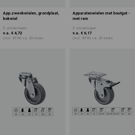
App.zwenkwielen, grondplaat,
Apparatenwielen met boutgat -
bokwiel
met rem
5
uitvoeringen
3
uitvoeringen
v.a.
€ 4,72
v.a.
€ 6,17
(incl. BTW) v.a. 20 stuks
(incl. BTW) v.a. 20 stuks