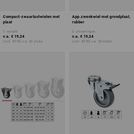
Compact-zwaarlastwielen met
App.zwenkwiel met grondplaat,
plaat
rubber
1
variant
3
uitvoeringen
v.a.
€ 19,24
v.a.
€ 19,24
(incl. BTW) v.a. 20 stuks
(incl. BTW) v.a. 20 stuks