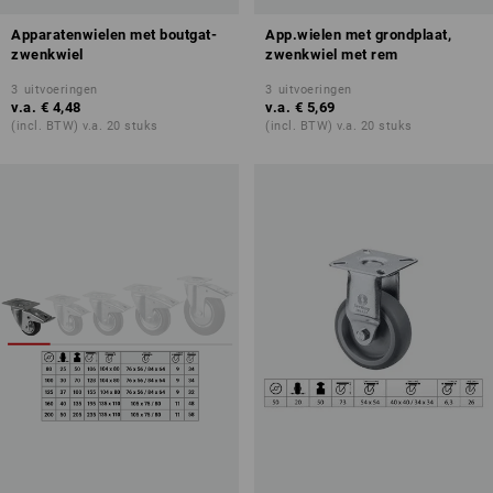
Apparatenwielen met boutgat-
App.wielen met grondplaat,
zwenkwiel
zwenkwiel met rem
3
uitvoeringen
3
uitvoeringen
v.a.
€ 4,48
v.a.
€ 5,69
(incl. BTW) v.a. 20 stuks
(incl. BTW) v.a. 20 stuks