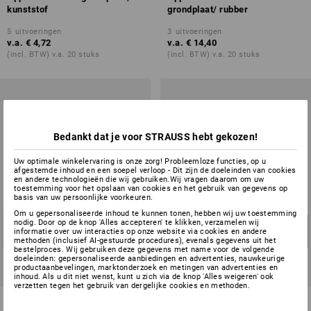
kunststof
grondplaat/ rubber
5
uitvoeringen
3
uitvoeringen
v.a.
€ 4,72
v.a.
€ 14,40
(incl. BTW) v.a. 20 stuks
(incl. BTW) v.a. 20 stuks
Bedankt dat je voor STRAUSS hebt gekozen!
Uw optimale winkelervaring is onze zorg! Probleemloze functies, op u
afgestemde inhoud en een soepel verloop - Dit zijn de doeleinden van cookies
en andere technologieën die wij gebruiken.Wij vragen daarom om uw
toestemming voor het opslaan van cookies en het gebruik van gegevens op
basis van uw persoonlijke voorkeuren.
Om u gepersonaliseerde inhoud te kunnen tonen, hebben wij uw toestemming
nodig. Door op de knop 'Alles accepteren' te klikken, verzamelen wij
informatie over uw interacties op onze website via cookies en andere
methoden (inclusief AI-gestuurde procedures), evenals gegevens uit het
bestelproces. Wij gebruiken deze gegevens met name voor de volgende
doeleinden: gepersonaliseerde aanbiedingen en advertenties, nauwkeurige
productaanbevelingen, marktonderzoek en metingen van advertenties en
inhoud. Als u dit niet wenst, kunt u zich via de knop 'Alles weigeren' ook
verzetten tegen het gebruik van dergelijke cookies en methoden.
App.zwenkwiel met grondplaat,
Apparaten-Zwaarlast-