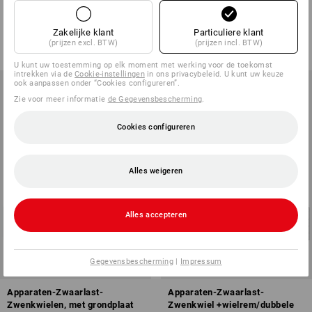
rubber
Bokwielen met grondplaat
3
uitvoeringen
3
uitvoeringen
Zakelijke klant
Particuliere klant
v.a.
€ 14,40
v.a.
€ 27,71
(prijzen excl. BTW)
(prijzen incl. BTW)
(incl. BTW) v.a. 20 stuks
(incl. BTW) v.a. 20 stuks
U kunt uw toestemming op elk moment met werking voor de toekomst
intrekken via de
Cookie-instellingen
in ons privacybeleid. U kunt uw keuze
ook aanpassen onder “Cookies configureren”.
Zie voor meer informatie
de Gegevensbescherming
.
Cookies configureren
Alles weigeren
Alles accepteren
Gegevensbescherming
|
Impressum
Apparaten-Zwaarlast-
Apparaten-Zwaarlast-
Zwenkwielen, met grondplaat
Zwenkwiel +wielrem/dubbele