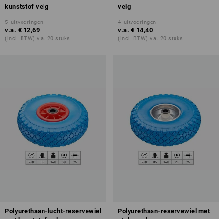
kunststof velg
velg
5
uitvoeringen
4
uitvoeringen
v.a.
€ 12,69
v.a.
€ 14,40
(incl. BTW) v.a. 20 stuks
(incl. BTW) v.a. 20 stuks
Polyurethaan-lucht-reservewiel
Polyurethaan-reservewiel met