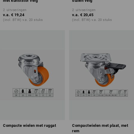
met kunststof velg
stalen velg
2
uitvoeringen
2
uitvoeringen
v.a.
€ 19,24
v.a.
€ 20,45
(incl. BTW) v.a. 20 stuks
(incl. BTW) v.a. 20 stuks
Compacte wielen met ruggat
Compactwielen met plaat, met
rem