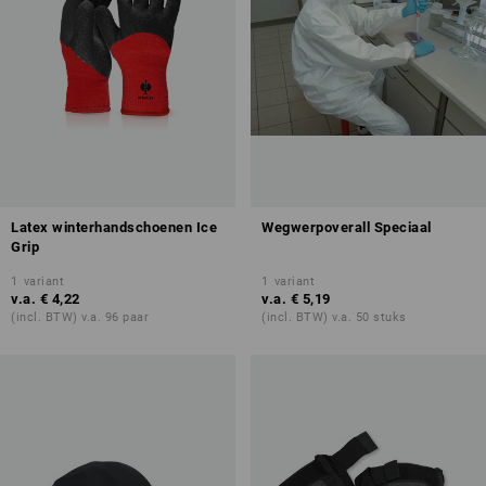
Latex winterhandschoenen Ice
Wegwerpoverall Speciaal
Grip
1
variant
1
variant
v.a.
€ 4,22
v.a.
€ 5,19
(incl. BTW) v.a. 96 paar
(incl. BTW) v.a. 50 stuks