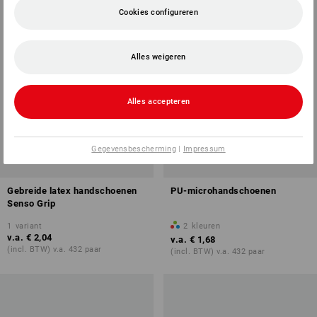
Cookies configureren
Alles weigeren
Alles accepteren
Gegevensbescherming
|
Impressum
Gebreide latex handschoenen
PU-microhandschoenen
Senso Grip
1
variant
2
kleuren
v.a.
€ 2,04
v.a.
€ 1,68
(incl. BTW) v.a. 432 paar
(incl. BTW) v.a. 432 paar