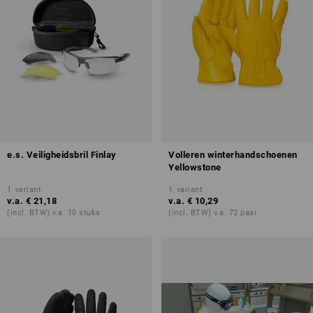
e.s. Veiligheidsbril Finlay
Volleren winterhandschoenen
Yellowstone
1
variant
1
variant
v.a.
€ 21,18
v.a.
€ 10,29
(incl. BTW) v.a. 10 stuks
(incl. BTW) v.a. 72 paar