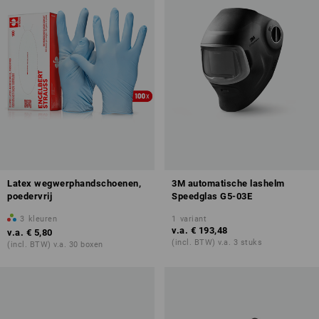
Latex wegwerphandschoenen,
3M automatische lashelm
poedervrij
Speedglas G5-03E
3
kleuren
1
variant
v.a.
€ 193,48
v.a.
€ 5,80
(incl. BTW) v.a. 3 stuks
(incl. BTW) v.a. 30 boxen