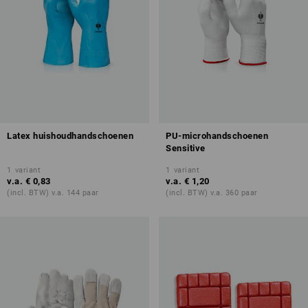
Latex huishoudhandschoenen
PU-microhandschoenen
Sensitive
1
variant
1
variant
v.a.
€ 0,83
v.a.
€ 1,20
(incl. BTW) v.a. 144 paar
(incl. BTW) v.a. 360 paar