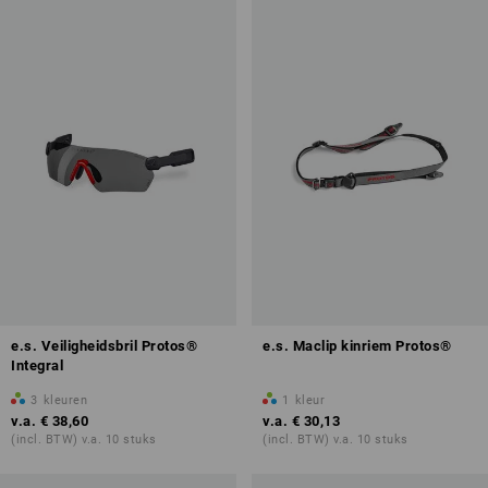
e.s. Veiligheidsbril Protos®
e.s. Maclip kinriem Protos®
Integral
3
kleuren
1
kleur
v.a.
€ 38,60
v.a.
€ 30,13
(incl. BTW) v.a. 10 stuks
(incl. BTW) v.a. 10 stuks