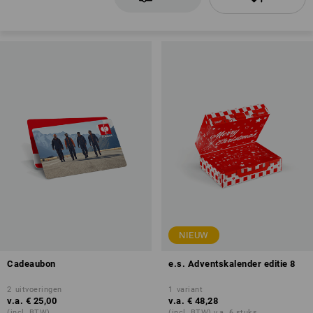
NIEUW
Cadeaubon
e.s. Adventskalender editie 8
2
uitvoeringen
1
variant
v.a.
€ 25,00
v.a.
€ 48,28
(incl. BTW)
(incl. BTW) v.a. 6 stuks