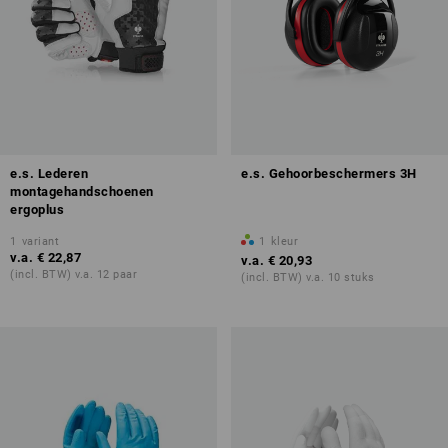
e.s. Lederen
e.s. Gehoorbeschermers 3H
montagehandschoenen
ergoplus
1
variant
1
kleur
v.a.
€ 22,87
v.a.
€ 20,93
(incl. BTW) v.a. 12 paar
(incl. BTW) v.a. 10 stuks