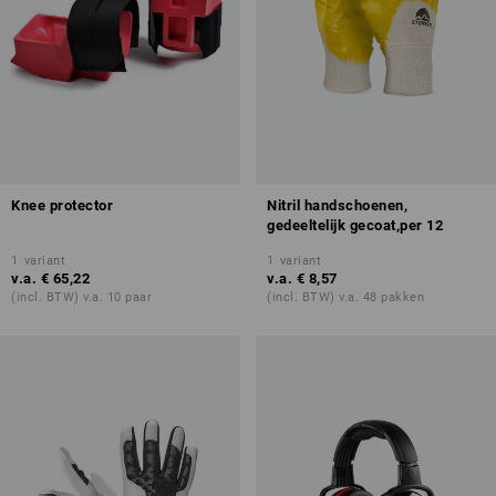
Knee protector
Nitril handschoenen,
gedeeltelijk gecoat,per 12
1
variant
1
variant
v.a.
€ 65,22
v.a.
€ 8,57
(incl. BTW) v.a. 10 paar
(incl. BTW) v.a. 48 pakken