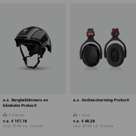
e.s. Bergbeklimmers en
e.s. Oorbescherming Protos®
klimhelm Protos®
3
kleuren
1
kleur
v.a.
€ 157,18
v.a.
€ 48,28
(incl. BTW) v.a. 10 stuks
(incl. BTW) v.a. 10 stuks