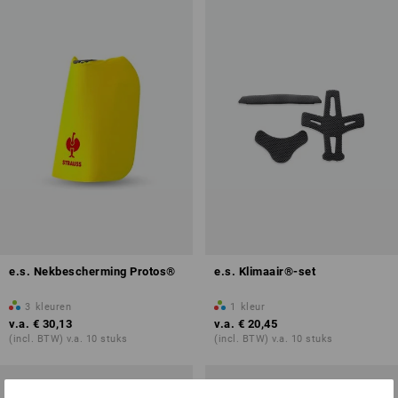
e.s. Nekbescherming Protos®
e.s. Klimaair®-set
3
kleuren
1
kleur
v.a.
€ 30,13
v.a.
€ 20,45
(incl. BTW) v.a. 10 stuks
(incl. BTW) v.a. 10 stuks