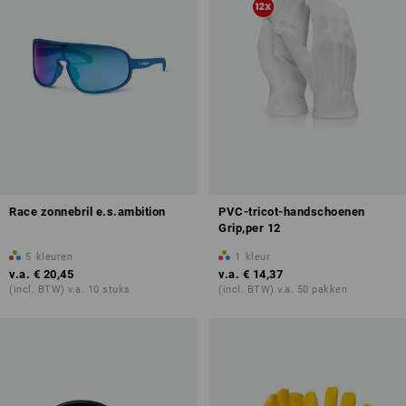
Race zonnebril e.s.ambition
PVC-tricot-handschoenen
Grip,per 12
5
kleuren
1
kleur
v.a.
€ 20,45
v.a.
€ 14,37
(incl. BTW) v.a. 10 stuks
(incl. BTW) v.a. 50 pakken