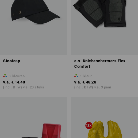
Stootcap
e.s. Kniebeschermers Flex-
Comfort
3
kleuren
1
kleur
v.a.
€ 14,40
v.a.
€ 48,28
(incl. BTW) v.a. 20 stuks
(incl. BTW) v.a. 3 paar