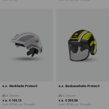
e.s. Werkhelm Protos®
e.s. Bosbouwhelm Protos®
8
kleuren
5
kleuren
v.a.
€ 105,15
v.a.
€ 205,58
(incl. BTW) v.a. 10 stuks
(incl. BTW) v.a. 10 stuks