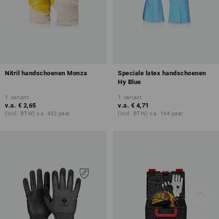
Nitril handschoenen Monza
Speciale latex handschoenen
Hy Blue
1
variant
1
variant
v.a.
€ 2,65
v.a.
€ 4,71
(incl. BTW) v.a. 432 paar
(incl. BTW) v.a. 144 paar