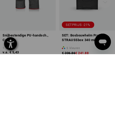
SETPRIJS -21%
Snijbestendige PU-handsch.,
SET: Bosbouwhelm Protos +
Cut F
STRAUSSbox 340 midi
1
variant
5
kleuren
v.a.
€ 5,43
€ 306,86
€ 241,88
(incl. BTW) v.a. 240 paar
(incl. BTW)