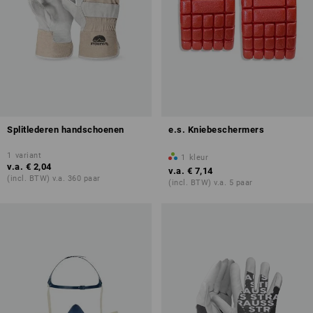
Splitlederen handschoenen
e.s. Kniebeschermers
1
variant
1
kleur
v.a.
€ 2,04
v.a.
€ 7,14
(incl. BTW) v.a. 360 paar
(incl. BTW) v.a. 5 paar