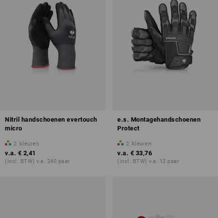
Nitril handschoenen evertouch
e.s. Montagehandschoenen
micro
Protect
2
kleuren
2
kleuren
v.a.
€ 2,41
v.a.
€ 33,76
(incl. BTW) v.a. 240 paar
(incl. BTW) v.a. 12 paar