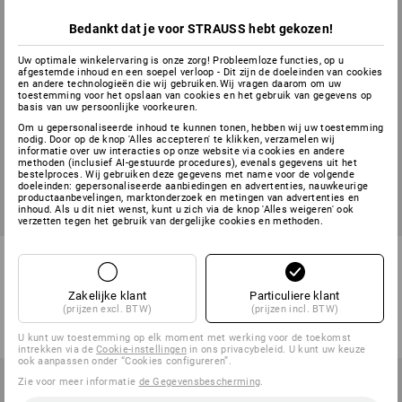
Bedankt dat je voor STRAUSS hebt gekozen!
Uw optimale winkelervaring is onze zorg! Probleemloze functies, op u
afgestemde inhoud en een soepel verloop - Dit zijn de doeleinden van cookies
en andere technologieën die wij gebruiken.Wij vragen daarom om uw
toestemming voor het opslaan van cookies en het gebruik van gegevens op
basis van uw persoonlijke voorkeuren.
Om u gepersonaliseerde inhoud te kunnen tonen, hebben wij uw toestemming
nodig. Door op de knop 'Alles accepteren' te klikken, verzamelen wij
informatie over uw interacties op onze website via cookies en andere
methoden (inclusief AI-gestuurde procedures), evenals gegevens uit het
bestelproces. Wij gebruiken deze gegevens met name voor de volgende
doeleinden: gepersonaliseerde aanbiedingen en advertenties, nauwkeurige
productaanbevelingen, marktonderzoek en metingen van advertenties en
inhoud. Als u dit niet wenst, kunt u zich via de knop 'Alles weigeren' ook
verzetten tegen het gebruik van dergelijke cookies en methoden.
e.s. Geëtste metaal vizier F39
e.s. knee pad Ergonomic
Protos®
Zakelijke klant
Particuliere klant
1
kleur
1
kleur
(prijzen excl. BTW)
(prijzen incl. BTW)
v.a.
€ 53,12
v.a.
€ 11,98
(incl. BTW) v.a. 10 stuks
(incl. BTW) v.a. 3 paar
U kunt uw toestemming op elk moment met werking voor de toekomst
intrekken via de
Cookie-instellingen
in ons privacybeleid. U kunt uw keuze
ook aanpassen onder “Cookies configureren”.
Zie voor meer informatie
de Gegevensbescherming
.