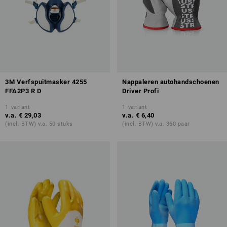
3M Verfspuitmasker 4255
Nappaleren autohandschoenen
FFA2P3 R D
Driver Profi
1
variant
1
variant
v.a.
€ 29,03
v.a.
€ 6,40
(incl. BTW) v.a. 50 stuks
(incl. BTW) v.a. 360 paar