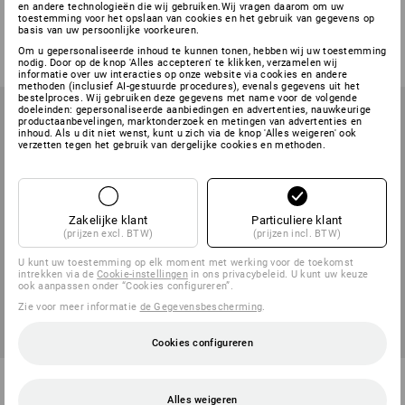
en andere technologieën die wij gebruiken.Wij vragen daarom om uw
toestemming voor het opslaan van cookies en het gebruik van gegevens op
1
variant
1
variant
basis van uw persoonlijke voorkeuren.
v.a.
€ 106,36
v.a.
€ 51,91
Om u gepersonaliseerde inhoud te kunnen tonen, hebben wij uw toestemming
(incl. BTW) v.a. 6 sets
(incl. BTW) v.a. 6 sets
nodig. Door op de knop 'Alles accepteren' te klikken, verzamelen wij
informatie over uw interacties op onze website via cookies en andere
methoden (inclusief AI-gestuurde procedures), evenals gegevens uit het
bestelproces. Wij gebruiken deze gegevens met name voor de volgende
doeleinden: gepersonaliseerde aanbiedingen en advertenties, nauwkeurige
productaanbevelingen, marktonderzoek en metingen van advertenties en
inhoud. Als u dit niet wenst, kunt u zich via de knop 'Alles weigeren' ook
verzetten tegen het gebruik van dergelijke cookies en methoden.
Zakelijke klant
Particuliere klant
(prijzen excl. BTW)
(prijzen incl. BTW)
U kunt uw toestemming op elk moment met werking voor de toekomst
intrekken via de
Cookie-instellingen
in ons privacybeleid. U kunt uw keuze
ook aanpassen onder “Cookies configureren”.
Zie voor meer informatie
de Gegevensbescherming
.
Cookies configureren
Borgringen DIN 471 in
Borgringen DIN 472 in
STRAUSSbox 118 midi
STRAUSSbox 118 midi
Alles weigeren