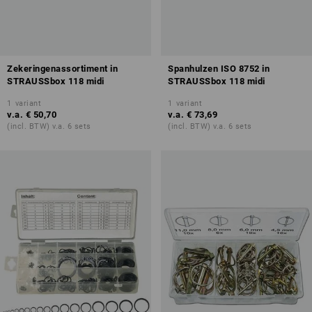
Zekeringenassortiment in
Spanhulzen ISO 8752 in
STRAUSSbox 118 midi
STRAUSSbox 118 midi
1
variant
1
variant
v.a.
€ 50,70
v.a.
€ 73,69
(incl. BTW) v.a. 6 sets
(incl. BTW) v.a. 6 sets