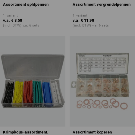
Assortiment splitpennen
Assortiment vergrendelpennen
1
variant
1
variant
v.a.
€ 8,58
v.a.
€ 11,98
(incl. BTW) v.a. 6 sets
(incl. BTW) v.a. 6 sets
Krimpkous-assortiment,
Assortiment koperen