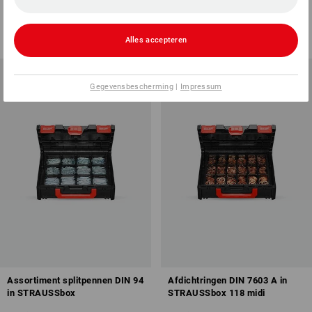
1
variant
1
variant
v.a.
€ 51,91
v.a.
€ 54,33
(incl. BTW) v.a. 6 sets
(incl. BTW) v.a. 6 sets
Alles accepteren
Gegevensbescherming
|
Impressum
Assortiment splitpennen DIN 94
Afdichtringen DIN 7603 A in
in STRAUSSbox
STRAUSSbox 118 midi