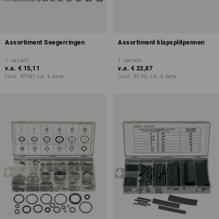
Assortiment Seegerringen
Assortiment klapsplitpennen
1
variant
1
variant
v.a.
€ 15,11
v.a.
€ 22,87
(incl. BTW) v.a. 6 sets
(incl. BTW) v.a. 6 sets