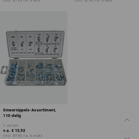
(incl. BTW) v.a. 6 sets
(incl. BTW) v.a. 6 sets
Smeernippels-Assortiment,
110-delig
1
variant
v.a.
€ 13,92
(incl. BTW) v.a. 6 stuks