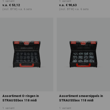
1
variant
1
variant
v.a.
€ 53,12
v.a.
€ 90,63
(incl. BTW) v.a. 6 sets
(incl. BTW) v.a. 6 sets
Assortiment O-ringen in
Assortiment smeernippels in
STRAUSSbox 118 midi
STRAUSSbox 118 midi
1
variant
1
variant