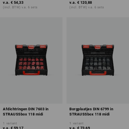
v.a.
€ 54,33
v.a.
€ 120,88
(incl. BTW) v.a. 6 sets
(incl. BTW) v.a. 6 sets
Afdichtringen DIN 7603 in
Borgplaatjes DIN 6799 in
STRAUSSbox 118 midi
STRAUSSbox 118 midi
1
variant
1
variant
v.a.
€ 59,17
v.a.
€ 73,69