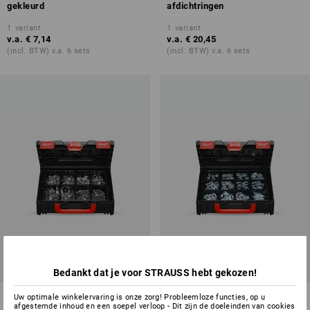
gekleurd
afdichtringen
1
variant
1
variant
v.a.
€ 7,14
v.a.
€ 20,45
(incl. BTW) v.a. 6 sets
(incl. BTW) v.a. 6 sets
Bedankt dat je voor STRAUSS hebt gekozen!
Assortiment slangklemmen in
Assort. kabelklemmen/-kousen
Uw optimale winkelervaring is onze zorg! Probleemloze functies, op u
afgestemde inhoud en een soepel verloop - Dit zijn de doeleinden van cookies
STRAUSSbox 118 midi
STRAUSSbox midi