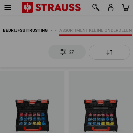
27
NG | KANTOORINRICHTING
BEDRIJFSUITRUSTING
ASSORTIMENT KLEINE ONDERDELEN
27