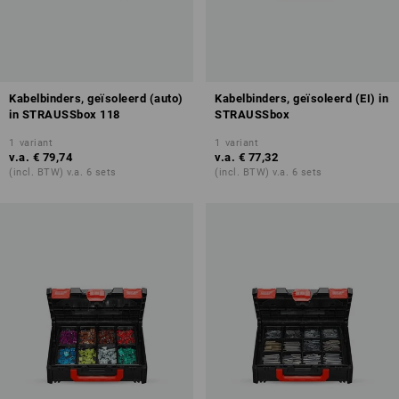
Kabelbinders, geïsoleerd (auto)
Kabelbinders, geïsoleerd (EI) in
in STRAUSSbox 118
STRAUSSbox
1
variant
1
variant
v.a.
€ 79,74
v.a.
€ 77,32
(incl. BTW) v.a. 6 sets
(incl. BTW) v.a. 6 sets