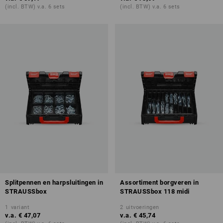
(incl. BTW) v.a. 6 sets
(incl. BTW) v.a. 6 sets
Splitpennen en harpsluitingen in
Assortiment borgveren in
STRAUSSbox
STRAUSSbox 118 midi
1
variant
2
uitvoeringen
v.a.
€ 47,07
v.a.
€ 45,74