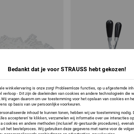
Bedankt dat je voor STRAUSS hebt gekozen!
le winkelervaring is onze zorg! Probleemloze functies, op u afgestemde in
l verloop - Dit zijn de doeleinden van cookies en andere technologieën die w
.Wij vragen daarom om uw toestemming voor het opslaan van cookies en he
ens op basis van uw persoonlijke voorkeuren.
rsonaliseerde inhoud te kunnen tonen, hebben wij uw toestemming nodig. 
Alles accepteren' te klikken, verzamelen wij informatie over uw interacties o
ia cookies en andere methoden (inclusief AI-gestuurde procedures), evenal
uit het bestelproces. Wij gebruiken deze gegevens met name voor de volge
espen, 13 mm
Span- en sluitapparaat