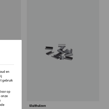
houd en
ij
t gebruik
Door op
p onze
s
nde
Sluithulzen