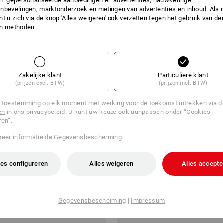
n: gepersonaliseerde aanbiedingen en advertenties, nauwkeurige
nbevelingen, marktonderzoek en metingen van advertenties en inhoud. Als u 
t u zich via de knop 'Alles weigeren' ook verzetten tegen het gebruik van der
€ 187,43
en methoden.
a. 5 zakken
1
variant
(incl. BTW)
Zakelijke klant
Particuliere klant
(prijzen excl. BTW)
(prijzen incl. BTW)
 toestemming op elk moment met werking voor de toekomst intrekken via 
en
in ons privacybeleid. U kunt uw keuze ook aanpassen onder “Cookies
ren”.
meer informatie
de Gegevensbescherming
.
es configureren
Alles weigeren
Alles accepte
Gegevensbescherming
|
Impressum