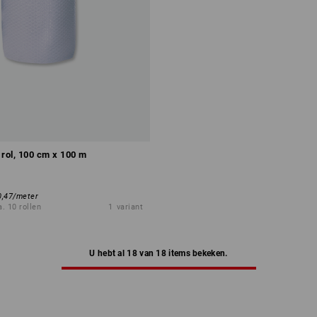
 rol, 100 cm x 100 m
0,47
/
meter
a. 10 rollen
1
variant
U hebt al 18 van 18 items bekeken.