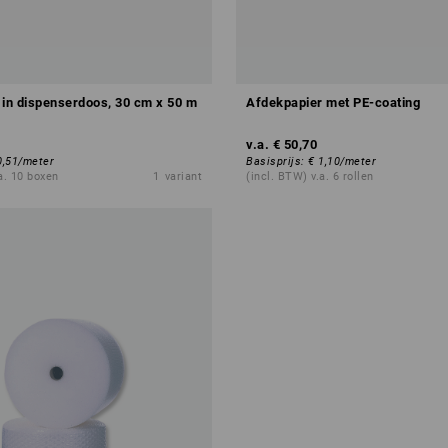
 in dispenserdoos, 30 cm x 50 m
Afdekpapier met PE-coating
v.a.
€ 50,70
0,51
/
meter
Basisprijs
:
€ 1,10
/
meter
a. 10 boxen
1
variant
(incl. BTW) v.a. 6 rollen