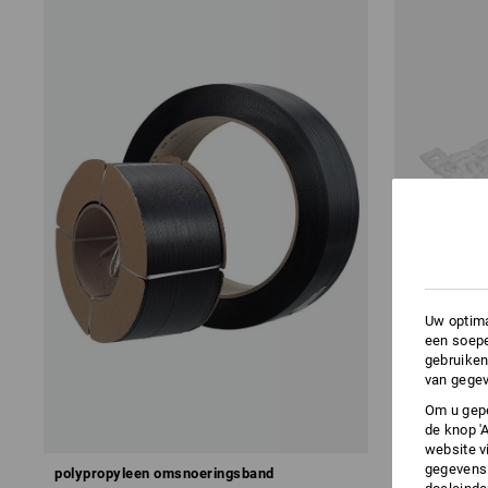
Uw optima
een soepe
gebruiken
van gegev
Om u gepe
de knop '
website v
gegevens 
polypropyleen omsnoeringsband
Kunststofg