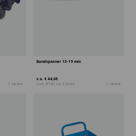
Bandspanner 13-19 mm
v.a.
€ 44,65
1
variant
(incl. BTW) v.a. 2 stuks
1
variant