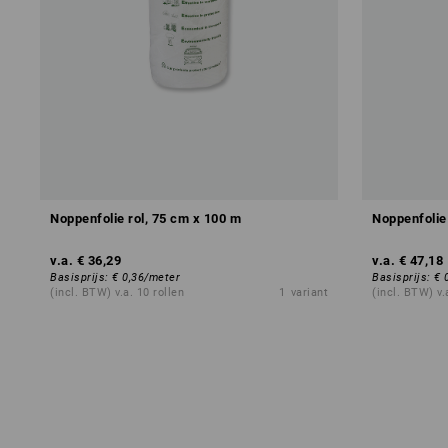
Noppenfolie rol, 75 cm x 100 m
Noppenfolie
v.a.
€ 36,29
v.a.
€ 47,18
Basisprijs
:
€ 0,36
/
meter
Basisprijs
:
€ 
(incl. BTW) v.a. 10 rollen
1
variant
(incl. BTW) v.