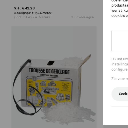
doeleinde
productaa
v.a.
€ 42,23
wenst, kun
v.a.
€ 31,34
Basisprijs
:
€ 0,04
/
meter
cookies 
(incl. BTW) v.a. 5 stuks
3
uitvoeringen
(incl. BTW) v.
U kunt uw
instelling
configure
Zie voor 
Cooki