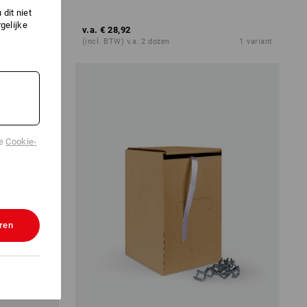
dit niet
gelijke
v.a.
€ 28,92
1
variant
(incl. BTW) v.a. 2 dozen
1
variant
de
Cookie-
ren