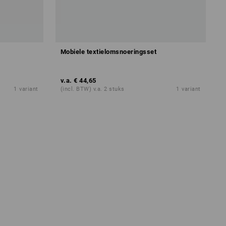
Mobiele textielomsnoeringsset
v.a.
€ 44,65
1
variant
(incl. BTW) v.a. 2 stuks
1
variant