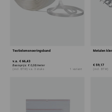
Textielomsnoeringsband
Metalen kl
v.a.
€ 66,43
€ 59,17
Basisprijs
:
€ 0,08
/
meter
(incl. BTW) v.a. 3 stuks
1
variant
(incl. BTW)