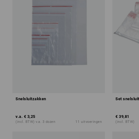
Snelsluitzakken
Set snelslu
v.a.
€ 3,25
€ 39,81
(incl. BTW) v.a. 3 dozen
11
uitvoeringen
(incl. BTW)