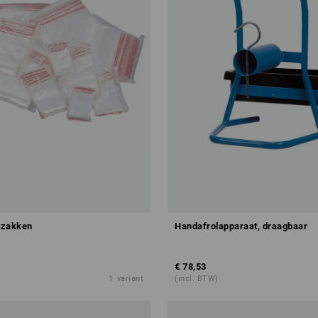
itzakken
Handafrolapparaat, draagbaar
€ 78,53
1
variant
(incl. BTW)