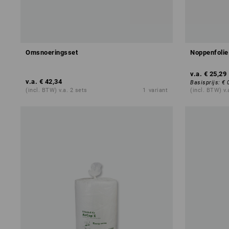
Omsnoeringsset
Noppenfolie
v.a.
€ 25,29
v.a.
€ 42,34
Basisprijs
:
€ 
(incl. BTW) v.a. 2 sets
1
variant
(incl. BTW) v.