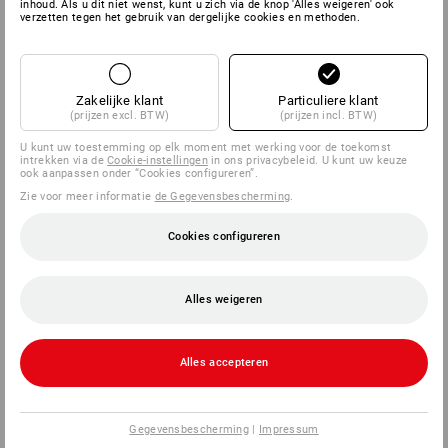
inhoud. Als u dit niet wenst, kunt u zich via de knop 'Alles weigeren' ook
verzetten tegen het gebruik van dergelijke cookies en methoden.
SERVICE
BEDRIJVEN
Zakelijke klant
Particuliere klant
(prijzen excl. BTW)
(prijzen incl. BTW)
INFORMATIE
U kunt uw toestemming op elk moment met werking voor de toekomst
intrekken via de
Cookie-instellingen
in ons privacybeleid. U kunt uw keuze
ook aanpassen onder “Cookies configureren”.
BETAALWIJZEN
Zie voor meer informatie
de Gegevensbescherming
.
Cookies configureren
Alles weigeren
Alles accepteren
Strauss Nederland B.V.
Logistiek Park Moerdijk
Exportweg 3
Gegevensbescherming
|
Impressum
4782 JA Moerdijk