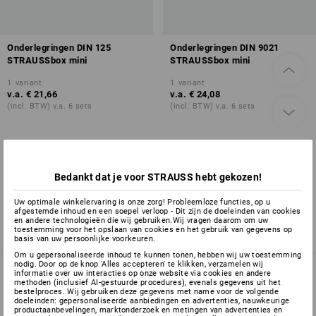
Onderlegringen DIN 125
Onderlegringen DIN 9021
STRAUSSbox mini
STRAUSSbox mini
1
variant
1
variant
v.a.
€ 21,66
v.a.
€ 24,08
(incl. BTW) v.a. 6 sets
(incl. BTW) v.a. 6 sets
U hebt al 2 van 2 items bekeken.
Bedankt dat je voor STRAUSS hebt gekozen!
Uw optimale winkelervaring is onze zorg! Probleemloze functies, op u
afgestemde inhoud en een soepel verloop - Dit zijn de doeleinden van cookies
en andere technologieën die wij gebruiken.Wij vragen daarom om uw
toestemming voor het opslaan van cookies en het gebruik van gegevens op
basis van uw persoonlijke voorkeuren.
Om u gepersonaliseerde inhoud te kunnen tonen, hebben wij uw toestemming
nodig. Door op de knop 'Alles accepteren' te klikken, verzamelen wij
informatie over uw interacties op onze website via cookies en andere
methoden (inclusief AI-gestuurde procedures), evenals gegevens uit het
bestelproces. Wij gebruiken deze gegevens met name voor de volgende
SERVICE 070 26 26 260
doeleinden: gepersonaliseerde aanbiedingen en advertenties, nauwkeurige
productaanbevelingen, marktonderzoek en metingen van advertenties en