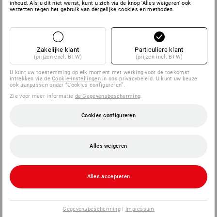
inhoud. Als u dit niet wenst, kunt u zich via de knop 'Alles weigeren' ook
verzetten tegen het gebruik van dergelijke cookies en methoden.
SERVICE
BEDRIJVEN
Zakelijke klant
Particuliere klant
(prijzen excl. BTW)
(prijzen incl. BTW)
INFORMATIE
U kunt uw toestemming op elk moment met werking voor de toekomst
intrekken via de
Cookie-instellingen
in ons privacybeleid. U kunt uw keuze
ook aanpassen onder “Cookies configureren”.
BETAALWIJZEN
Zie voor meer informatie
de Gegevensbescherming
.
Cookies configureren
Alles weigeren
Alles accepteren
Strauss Nederland B.V.
Logistiek Park Moerdijk
Exportweg 3
Gegevensbescherming
|
Impressum
4782 JA Moerdijk