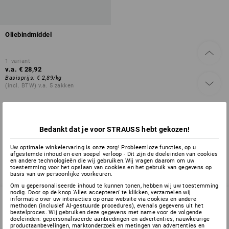
Oliebindmiddel
1
variant
v.a.
€ 28,92
Basisprijs
:
€ 2,89
/
kg
(incl. BTW) v.a. 5 zakken
U hebt al 1 van 1 items bekeken.
Bedankt dat je voor STRAUSS hebt gekozen!
Uw optimale winkelervaring is onze zorg! Probleemloze functies, op u
afgestemde inhoud en een soepel verloop - Dit zijn de doeleinden van cookies
en andere technologieën die wij gebruiken.Wij vragen daarom om uw
toestemming voor het opslaan van cookies en het gebruik van gegevens op
basis van uw persoonlijke voorkeuren.
Om u gepersonaliseerde inhoud te kunnen tonen, hebben wij uw toestemming
nodig. Door op de knop 'Alles accepteren' te klikken, verzamelen wij
informatie over uw interacties op onze website via cookies en andere
methoden (inclusief AI-gestuurde procedures), evenals gegevens uit het
bestelproces. Wij gebruiken deze gegevens met name voor de volgende
SERVICE 070 26 26 260
doeleinden: gepersonaliseerde aanbiedingen en advertenties, nauwkeurige
productaanbevelingen, marktonderzoek en metingen van advertenties en