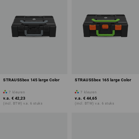
STRAUSSbox 145 large Color
STRAUSSbox 165 large Color
7
kleuren
7
kleuren
v.a.
€ 42,23
v.a.
€ 44,65
(incl. BTW) v.a. 6 stuks
(incl. BTW) v.a. 6 stuks