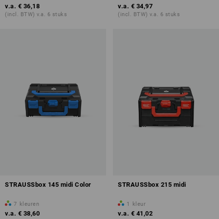
v.a.
€ 36,18
v.a.
€ 34,97
(incl. BTW) v.a. 6 stuks
(incl. BTW) v.a. 6 stuks
STRAUSSbox 145 midi Color
STRAUSSbox 215 midi
7
kleuren
1
kleur
v.a.
€ 38,60
v.a.
€ 41,02