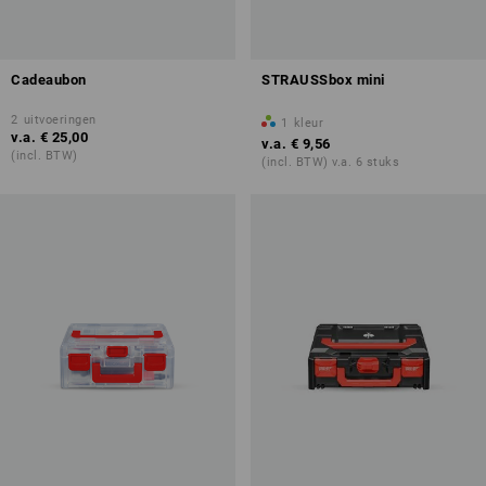
Cadeaubon
STRAUSSbox mini
2
uitvoeringen
1
kleur
v.a.
€ 25,00
v.a.
€ 9,56
(incl. BTW)
(incl. BTW) v.a. 6 stuks