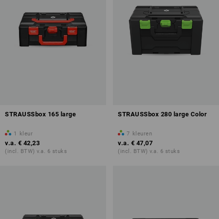
STRAUSSbox 165 large
STRAUSSbox 280 large Color
1
kleur
7
kleuren
v.a.
€ 42,23
v.a.
€ 47,07
(incl. BTW) v.a. 6 stuks
(incl. BTW) v.a. 6 stuks