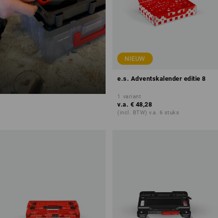
NIEUW
e.s. Adventskalender editie 8
1
variant
v.a.
€ 48,28
(incl. BTW) v.a. 6 stuks