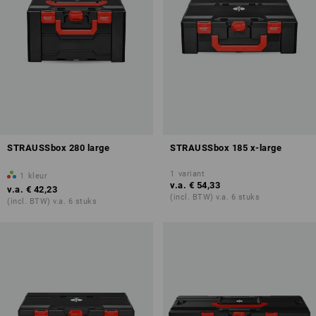
STRAUSSbox 280 large
STRAUSSbox 185 x-large
1
variant
1
kleur
v.a.
€ 54,33
v.a.
€ 42,23
(incl. BTW) v.a. 6 stuks
(incl. BTW) v.a. 6 stuks