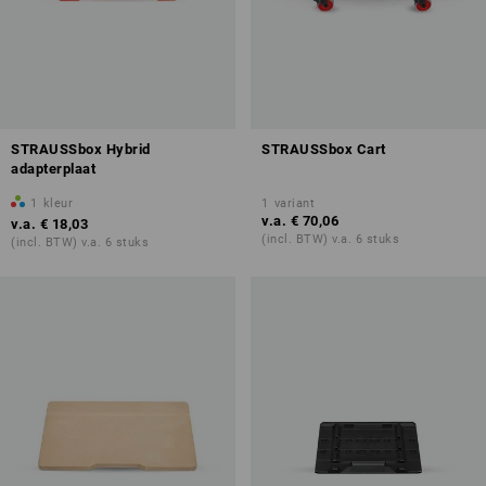
STRAUSSbox Hybrid
STRAUSSbox Cart
adapterplaat
1
kleur
1
variant
v.a.
€ 70,06
v.a.
€ 18,03
(incl. BTW) v.a. 6 stuks
(incl. BTW) v.a. 6 stuks