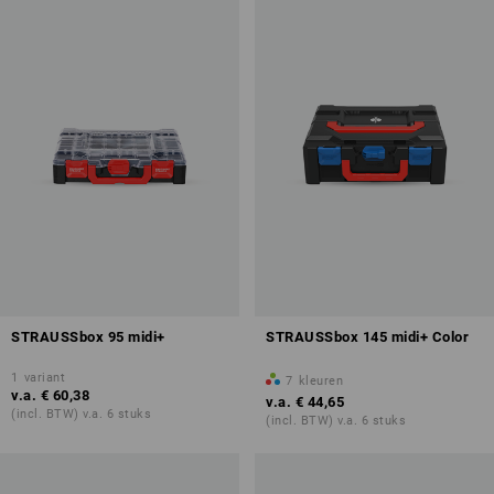
STRAUSSbox 95 midi+
STRAUSSbox 145 midi+ Color
1
variant
7
kleuren
v.a.
€ 60,38
v.a.
€ 44,65
(incl. BTW) v.a. 6 stuks
(incl. BTW) v.a. 6 stuks