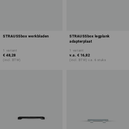
STRAUSSbox werkbladen
STRAUSSbox legplank
adapterplaat
1
variant
1
variant
€ 48,28
v.a.
€ 16,82
(incl. BTW)
(incl. BTW) v.a. 6 stuks