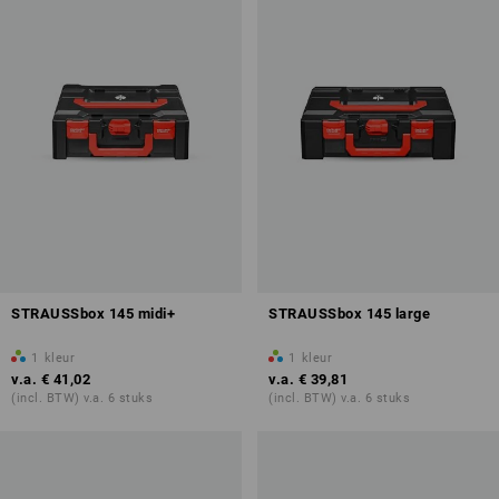
STRAUSSbox 145 midi+
STRAUSSbox 145 large
1
kleur
1
kleur
v.a.
€ 41,02
v.a.
€ 39,81
(incl. BTW) v.a. 6 stuks
(incl. BTW) v.a. 6 stuks