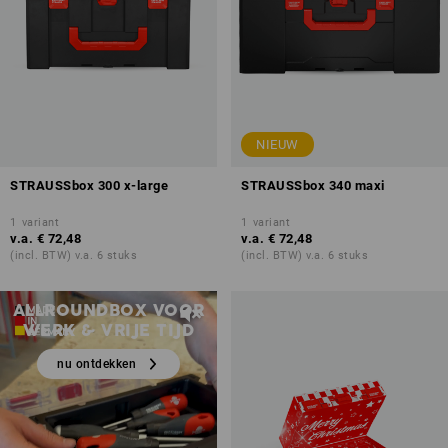
NIEUW
STRAUSSbox 300 x-large
STRAUSSbox 340 maxi
1
variant
1
variant
v.a.
€ 72,48
v.a.
€ 72,48
(incl. BTW) v.a. 6 stuks
(incl. BTW) v.a. 6 stuks
STRAUSSbox 125 Small
ALLROUNDBOX VOOR
WERK & VRIJE TIJD
nu ontdekken