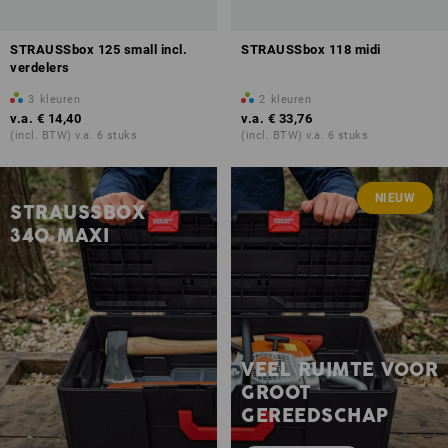
STRAUSSbox 125 small incl.
STRAUSSbox 118 midi
verdelers
3
kleuren
2
kleuren
v.a.
€ 14,40
v.a.
€ 33,76
(incl. BTW) v.a. 6 stuks
(incl. BTW) v.a. 6 stuks
NIEUW
STRAUSSBOX
340 MAXI
VEEL RUIMTE VOOR
GROOT
GEREEDSCHAP