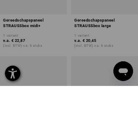
Gereedschapspaneel
Gereedschapspaneel
STRAUSSbox midi+
STRAUSSbox large
1
variant
1
variant
v.a.
€ 22,87
v.a.
€ 20,45
(incl. BTW) v.a. 6 stuks
(incl. BTW) v.a. 6 stuks