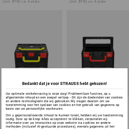
(incl. BTW) v.a. 6 stuks
(incl. BTW) v.a. 6 stuks
Bedankt dat je voor STRAUSS hebt gekozen!
Uw optimale winkelervaring is onze zorg! Probleemloze functies, op u
afgestemde inhoud en een soepel verloop - Dit zijn de doeleinden van cookies
en andere technologieën die wij gebruiken.Wij vragen daarom om uw
STRAUSSbox 215 midi Color
STRAUSSbox 215 midi tool
toestemming voor het opslaan van cookies en het gebruik van gegevens op
carrier
basis van uw persoonlijke voorkeuren.
Om u gepersonaliseerde inhoud te kunnen tonen, hebben wij uw toestemming
7
kleuren
1
variant
nodig. Door op de knop 'Alles accepteren' te klikken, verzamelen wij
v.a.
€ 36,18
v.a.
€ 44,65
informatie over uw interacties op onze website via cookies en andere
(incl. BTW) v.a. 6 stuks
methoden (inclusief AI-gestuurde procedures), evenals gegevens uit het
(incl. BTW) v.a. 6 stuks