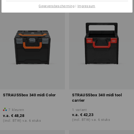
Gegevensbescherming
|
Impressum
STRAUSSbox 340 midi Color
STRAUSSbox 340 midi tool
carrier
7
kleuren
1
variant
v.a.
€ 42,23
v.a.
€ 48,28
(incl. BTW) v.a. 6 stuks
(incl. BTW) v.a. 6 stuks