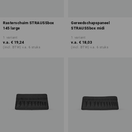
Rasterschuim STRAUSSbox
Gereedschapspaneel
145 large
STRAUSSbox midi
1
variant
1
variant
v.a.
€ 19,24
v.a.
€ 18,03
(incl. BTW) v.a. 6 stuks
(incl. BTW) v.a. 6 stuks