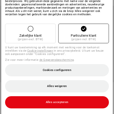
bestelproces. Wij gebruiken deze gegevens met name voor de volgende
doeleinden: gepersonaliseerde aanbiedingen en advertenties, nauwkeurige
productaanbevelingen, marktonderzoek en metingen van advertenties en
inhoud. Als u dit niet wenst, kunt u zich via de knop 'Alles weigeren' ook
verzetten tegen het gebruik van dergelijke cookies en methoden.
Zakelijke klant
Particuliere klant
(prijzen excl. BTW)
(prijzen incl. BTW)
U kunt uw toestemming op elk moment met werking voor de toekomst
intrekken via de
Cookie-instellingen
in ons privacybeleid. U kunt uw keuze
ook aanpassen onder “Cookies configureren”.
Zie voor meer informatie
de Gegevensbescherming
.
Cookies configureren
NIEUW
Alles weigeren
STRAUSSbox 265 Rack
STRAUSSbox 340 midi
1
variant
1
kleur
v.a.
€ 60,38
v.a.
€ 44,65
Alles accepteren
(incl. BTW) v.a. 6 stuks
(incl. BTW) v.a. 6 stuks