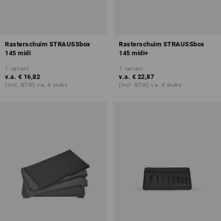
Rasterschuim STRAUSSbox
Rasterschuim STRAUSSbox
145 midi
145 midi+
1
variant
1
variant
v.a.
€ 16,82
v.a.
€ 22,87
(incl. BTW) v.a. 6 stuks
(incl. BTW) v.a. 6 stuks