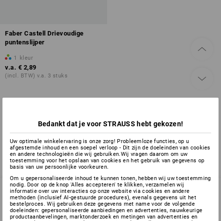
Faber Castell Drievoudige
puntenslijper
1
kleur
v.a.
€ 2,89
(incl. BTW) v.a. 3 stuks
U hebt al 1 van 1 items bekeken.
Bedankt dat je voor STRAUSS hebt gekozen!
Uw optimale winkelervaring is onze zorg! Probleemloze functies, op u
afgestemde inhoud en een soepel verloop - Dit zijn de doeleinden van cookies
en andere technologieën die wij gebruiken.Wij vragen daarom om uw
toestemming voor het opslaan van cookies en het gebruik van gegevens op
basis van uw persoonlijke voorkeuren.
Om u gepersonaliseerde inhoud te kunnen tonen, hebben wij uw toestemming
nodig. Door op de knop 'Alles accepteren' te klikken, verzamelen wij
informatie over uw interacties op onze website via cookies en andere
methoden (inclusief AI-gestuurde procedures), evenals gegevens uit het
bestelproces. Wij gebruiken deze gegevens met name voor de volgende
SERVICE 070 26 26 260
doeleinden: gepersonaliseerde aanbiedingen en advertenties, nauwkeurige
productaanbevelingen, marktonderzoek en metingen van advertenties en