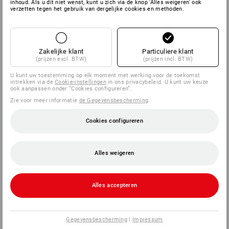
inhoud. Als u dit niet wenst, kunt u zich via de knop 'Alles weigeren' ook
verzetten tegen het gebruik van dergelijke cookies en methoden.
SERVICE
BEDRIJVEN
Zakelijke klant
Particuliere klant
(prijzen excl. BTW)
(prijzen incl. BTW)
INFORMATIE
U kunt uw toestemming op elk moment met werking voor de toekomst
intrekken via de
Cookie-instellingen
in ons privacybeleid. U kunt uw keuze
ook aanpassen onder “Cookies configureren”.
BETAALWIJZEN
Zie voor meer informatie
de Gegevensbescherming
.
Cookies configureren
Alles weigeren
Alles accepteren
Strauss Nederland B.V.
Logistiek Park Moerdijk
Exportweg 3
Gegevensbescherming
|
Impressum
4782 JA Moerdijk