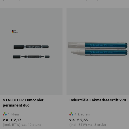
STAEDTLER Lumocolor
Industriële Lakmarkeerstift 270
permanent duo
1
kleur
4
kleuren
v.a.
€ 2,17
v.a.
€ 2,65
(incl. BTW) v.a. 10 stuks
(incl. BTW) v.a. 3 stuks