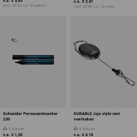
v.a.
€ 5,43
v.a.
€ 2,41
(incl. BTW) v.a. 30 pakken
(incl. BTW) v.a. 12 stuks
Schneider Permanentmarker
DURABLE Jojo style met
230
veerhaken
3
kleuren
4
kleuren
v.a.
€ 1,20
v.a.
€ 4,10