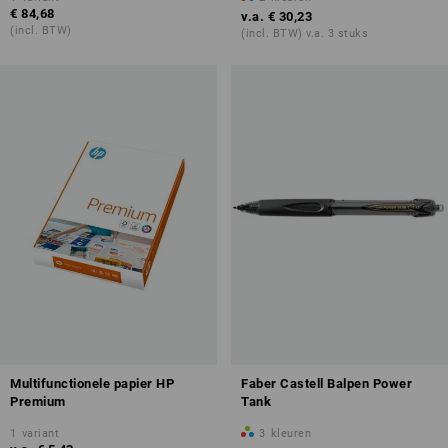
€ 84,68
v.a.
€ 30,23
(incl. BTW)
(incl. BTW) v.a. 3 stuks
Multifunctionele papier HP
Faber Castell Balpen Power
Premium
Tank
1
variant
3
kleuren