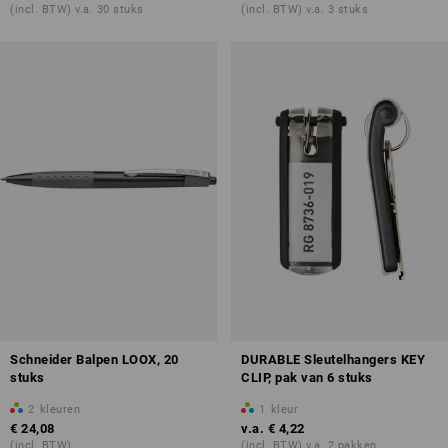
(incl. BTW) v.a. 30 stuks
(incl. BTW) v.a. 3 stuks
Schneider Balpen LOOX, 20
DURABLE Sleutelhangers KEY
stuks
CLIP, pak van 6 stuks
2
kleuren
1
kleur
€ 24,08
v.a.
€ 4,22
(incl. BTW)
(incl. BTW) v.a. 2 pakken