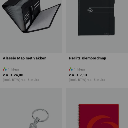
Alassio Map met vakken
Herlitz Klembordmap
1
kleur
1
kleur
v.a.
€ 24,08
v.a.
€ 7,13
(incl. BTW) v.a. 3 stuks
(incl. BTW) v.a. 5 stuks