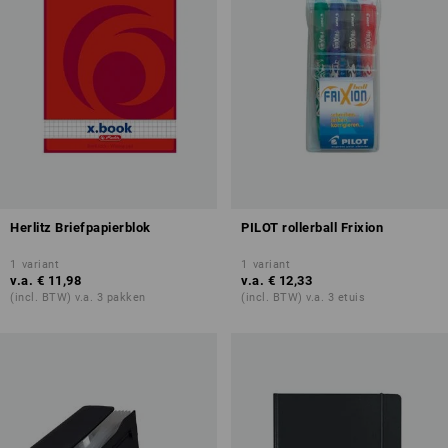
Herlitz Briefpapierblok
PILOT rollerball Frixion
1
variant
1
variant
v.a.
€ 11,98
v.a.
€ 12,33
(incl. BTW) v.a. 3 pakken
(incl. BTW) v.a. 3 etuis