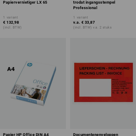
Papiervernietiger LX 65
trodat ingangsstempel
Professional
1
variant
1
variant
€ 132,98
v.a.
€ 33,87
(incl. BTW)
(incl. BTW) v.a. 2 stuks
Papier HP Office DIN A4
Documentenenveloppen