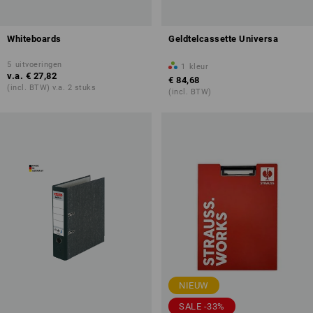
Whiteboards
Geldtelcassette Universa
5
uitvoeringen
1
kleur
v.a.
€ 27,82
€ 84,68
(incl. BTW) v.a. 2 stuks
(incl. BTW)
NIEUW
SALE -33%