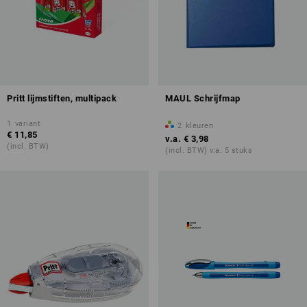
Pritt lijmstiften, multipack
MAUL Schrijfmap
1
variant
2
kleuren
€ 11,85
v.a.
€ 3,98
(incl. BTW)
(incl. BTW) v.a. 5 stuks