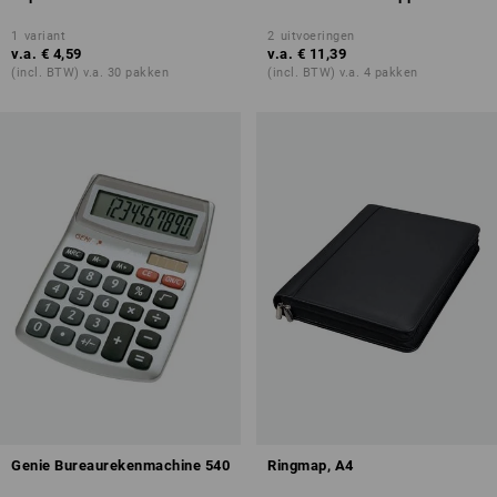
1
variant
2
uitvoeringen
v.a.
€ 4,59
v.a.
€ 11,39
(incl. BTW) v.a. 30 pakken
(incl. BTW) v.a. 4 pakken
Genie Bureaurekenmachine 540
Ringmap, A4