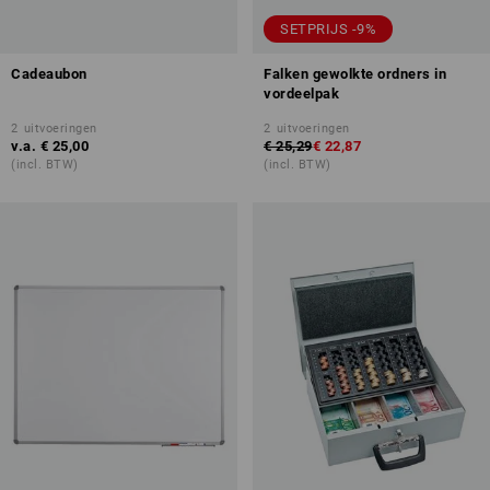
SETPRIJS -9%
Cadeaubon
Falken gewolkte ordners in
vordeelpak
2
uitvoeringen
2
uitvoeringen
v.a.
€ 25,00
€ 25,29
€ 22,87
(incl. BTW)
(incl. BTW)