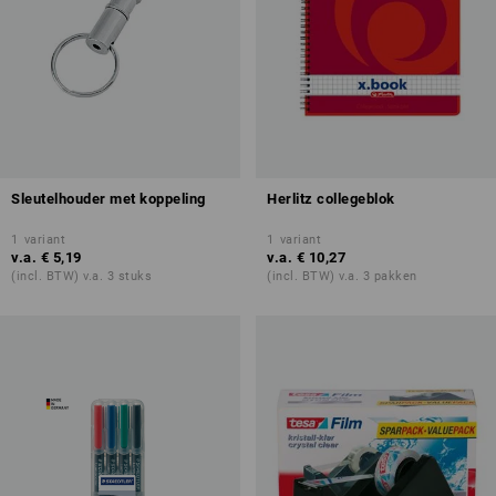
Sleutelhouder met koppeling
Herlitz collegeblok
1
variant
1
variant
v.a.
€ 5,19
v.a.
€ 10,27
(incl. BTW) v.a. 3 stuks
(incl. BTW) v.a. 3 pakken