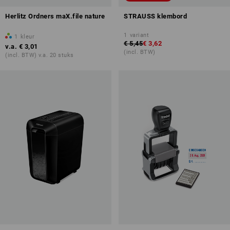
Herlitz Ordners maX.file nature
STRAUSS klembord
1
variant
1
kleur
€ 5,45
€ 3,62
v.a.
€ 3,01
(incl. BTW)
(incl. BTW) v.a. 20 stuks