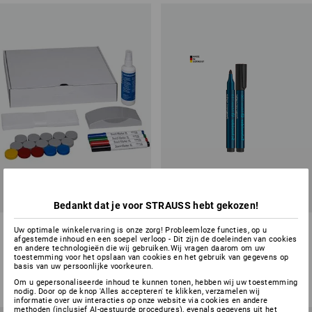
Bedankt dat je voor STRAUSS hebt gekozen!
Whiteboardset
Schneider Permanentmarker
Uw optimale winkelervaring is onze zorg! Probleemloze functies, op u
130, per 10
afgestemde inhoud en een soepel verloop - Dit zijn de doeleinden van cookies
en andere technologieën die wij gebruiken.Wij vragen daarom om uw
toestemming voor het opslaan van cookies en het gebruik van gegevens op
1
variant
3
kleuren
basis van uw persoonlijke voorkeuren.
v.a.
€ 25,16
v.a.
€ 5,93
Om u gepersonaliseerde inhoud te kunnen tonen, hebben wij uw toestemming
(incl. BTW) v.a. 3 stuks
(incl. BTW) v.a. 3 pakken
nodig. Door op de knop 'Alles accepteren' te klikken, verzamelen wij
informatie over uw interacties op onze website via cookies en andere
methoden (inclusief AI-gestuurde procedures), evenals gegevens uit het