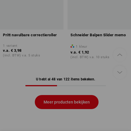
Pritt navulbare correctieroller
Schneider Balpen Slider memo
1
variant
1
kleur
v.a.
€ 3,98
v.a.
€ 1,92
(incl. BTW) v.a. 5 stuks
(incl. BTW) v.a. 10 stuks
U hebt al 48 van 122 items bekeken.
Meer producten bekijken