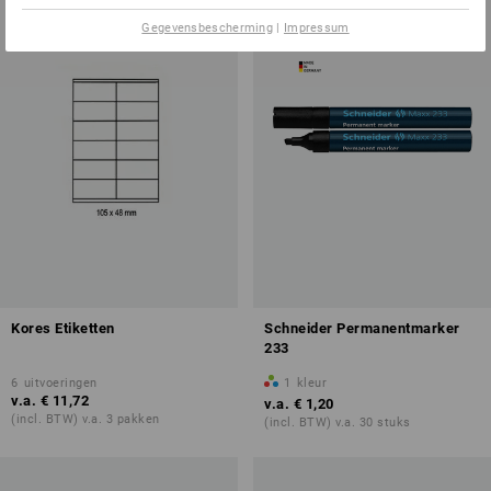
Gegevensbescherming
|
Impressum
Kores Etiketten
Schneider Permanentmarker
233
6
uitvoeringen
1
kleur
v.a.
€ 11,72
v.a.
€ 1,20
(incl. BTW) v.a. 3 pakken
(incl. BTW) v.a. 30 stuks