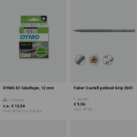
DYMO D1 labeltape, 12 mm
Faber Castell potlood Grip 2001
1
variant
3
kleuren
€ 9,56
v.a.
€ 13,54
(incl. BTW)
(incl. BTW) v.a. 3 stuks