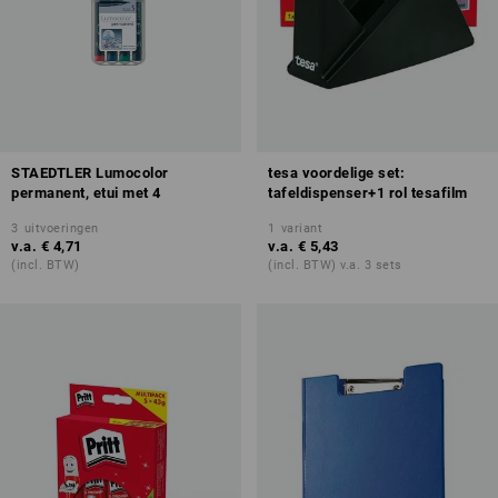
STAEDTLER Lumocolor
tesa voordelige set:
permanent, etui met 4
tafeldispenser+1 rol tesafilm
3
uitvoeringen
1
variant
v.a.
€ 4,71
v.a.
€ 5,43
(incl. BTW)
(incl. BTW) v.a. 3 sets