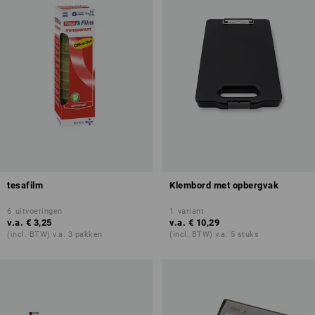
tesafilm
Klembord met opbergvak
6
uitvoeringen
1
variant
v.a.
€ 3,25
v.a.
€ 10,29
(incl. BTW) v.a. 3 pakken
(incl. BTW) v.a. 5 stuks