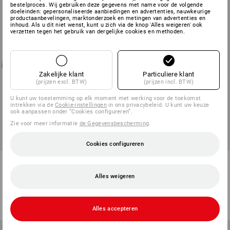
bestelproces. Wij gebruiken deze gegevens met name voor de volgende
doeleinden: gepersonaliseerde aanbiedingen en advertenties, nauwkeurige
productaanbevelingen, marktonderzoek en metingen van advertenties en
inhoud. Als u dit niet wenst, kunt u zich via de knop 'Alles weigeren' ook
verzetten tegen het gebruik van dergelijke cookies en methoden.
Zakelijke klant
Particuliere klant
(prijzen excl. BTW)
(prijzen incl. BTW)
U kunt uw toestemming op elk moment met werking voor de toekomst
intrekken via de
Cookie-instellingen
in ons privacybeleid. U kunt uw keuze
ook aanpassen onder “Cookies configureren”.
Zie voor meer informatie
de Gegevensbescherming
.
Cookies configureren
Schneider Lakmarkeerstift 271
STAEDTLER Lumocolor
permanent duo, etui met 4
Alles weigeren
1
kleur
1
variant
€ 7,25
v.a.
€ 2,77
(incl. BTW)
(incl. BTW) v.a. 3 stuks
Alles accepteren