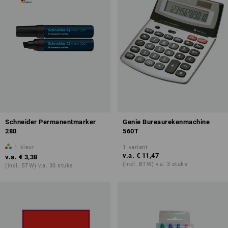
Schneider Permanentmarker
Genie Bureaurekenmachine
280
560T
1
kleur
1
variant
v.a.
€ 11,47
v.a.
€ 3,38
(incl. BTW) v.a. 3 stuks
(incl. BTW) v.a. 30 stuks