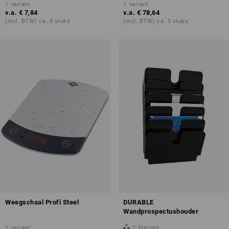
1
variant
1
variant
v.a.
€ 7,84
v.a.
€ 78,64
(incl. BTW) v.a. 3 stuks
(incl. BTW) v.a. 3 stuks
Weegschaal Profi Steel
DURABLE
Wandprospectushouder
1
variant
2
kleuren