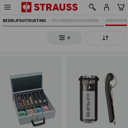
BEDRIJFSUITRUSTING
KANTOORBENODIGDHEDEN
OPBERGEN
6
6