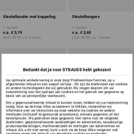
Sleutelhouder met koppeling
Sleutelhangers
1
variant
1
variant
v.a.
€ 5,19
v.a.
€ 2,65
(incl. BTW) v.a. 3 stuks
(incl. BTW) v.a. 3 boxen
Bedankt dat je voor STRAUSS hebt gekozen!
Uw optimale winkelervaring is onze zorg! Probleemloze functies, op u
afgestemde inhoud en een soepel verloop - Dit zijn de doeleinden van cookies
en andere technologieën die wij gebruiken.Wij vragen daarom om uw
toestemming voor het opslaan van cookies en het gebruik van gegevens op
basis van uw persoonlijke voorkeuren.
Om u gepersonaliseerde inhoud te kunnen tonen, hebben wij uw toestemming
nodig. Door op de knop 'Alles accepteren' te klikken, verzamelen wij
informatie over uw interacties op onze website via cookies en andere
methoden (inclusief AI-gestuurde procedures), evenals gegevens uit het
bestelproces. Wij gebruiken deze gegevens met name voor de volgende
doeleinden: gepersonaliseerde aanbiedingen en advertenties, nauwkeurige
productaanbevelingen, marktonderzoek en metingen van advertenties en
inhoud. Als u dit niet wenst, kunt u zich via de knop 'Alles weigeren' ook
verzetten tegen het gebruik van dergelijke cookies en methoden.