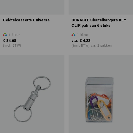
Geldtelcassette Universa
DURABLE Sleutelhangers KEY
CLIP, pak van 6 stuks
1
kleur
1
kleur
€ 84,68
v.a.
€ 4,22
(incl. BTW)
(incl. BTW) v.a. 2 pakken