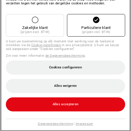
verzetten tegen het gebruik van dergelijke cookies en methoden.
SERVICE
BEDRIJVEN
Zakelijke klant
Particuliere klant
(prijzen excl. BTW)
(prijzen incl. BTW)
INFORMATIE
U kunt uw toestemming op elk moment met werking voor de toekomst
intrekken via de
Cookie-instellingen
in ons privacybeleid. U kunt uw keuze
ook aanpassen onder “Cookies configureren”.
BETAALWIJZEN
Zie voor meer informatie
de Gegevensbescherming
.
Cookies configureren
Alles weigeren
Alles accepteren
Strauss Nederland B.V.
Logistiek Park Moerdijk
Exportweg 3
4782 JA Moerdijk
Gegevensbescherming
|
Impressum