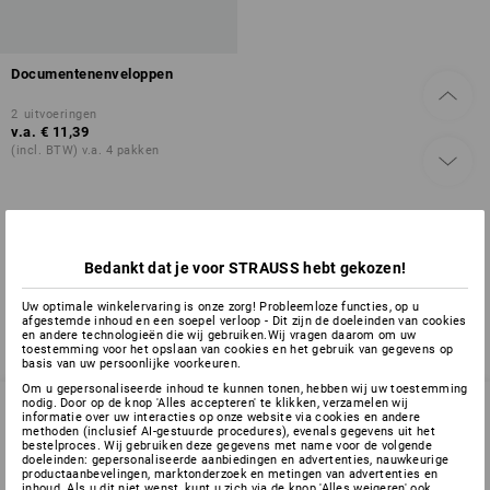
Documentenenveloppen
2
uitvoeringen
v.a.
€ 11,39
(incl. BTW) v.a. 4 pakken
U hebt al 1 van 1 items bekeken.
Bedankt dat je voor STRAUSS hebt gekozen!
Uw optimale winkelervaring is onze zorg! Probleemloze functies, op u
afgestemde inhoud en een soepel verloop - Dit zijn de doeleinden van cookies
en andere technologieën die wij gebruiken.Wij vragen daarom om uw
toestemming voor het opslaan van cookies en het gebruik van gegevens op
basis van uw persoonlijke voorkeuren.
Om u gepersonaliseerde inhoud te kunnen tonen, hebben wij uw toestemming
nodig. Door op de knop 'Alles accepteren' te klikken, verzamelen wij
informatie over uw interacties op onze website via cookies en andere
methoden (inclusief AI-gestuurde procedures), evenals gegevens uit het
bestelproces. Wij gebruiken deze gegevens met name voor de volgende
SERVICE 070 26 26 260
doeleinden: gepersonaliseerde aanbiedingen en advertenties, nauwkeurige
productaanbevelingen, marktonderzoek en metingen van advertenties en
inhoud. Als u dit niet wenst, kunt u zich via de knop 'Alles weigeren' ook