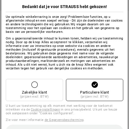
Bedankt dat je voor STRAUSS hebt gekozen!
Prebena Platkopnagel type J
Asfaltnagel DIN 1160
Uw optimale winkelervaring is onze zorg! Probleemloze functies, op u
afgestemde inhoud en een soepel verloop - Dit zijn de doeleinden van cookies
en andere technologieën die wij gebruiken.Wij vragen daarom om uw
toestemming voor het opslaan van cookies en het gebruik van gegevens op
4
uitvoeringen
4
uitvoeringen
basis van uw persoonlijke voorkeuren.
v.a.
€ 22,87
v.a.
€ 13,55
Om u gepersonaliseerde inhoud te kunnen tonen, hebben wij uw toestemming
(incl. BTW) v.a. 20 pakken
Basisprijs
:
€ 5,42
/
kg
nodig. Door op de knop 'Alles accepteren' te klikken, verzamelen wij
(incl. BTW) v.a. 3 pakken
informatie over uw interacties op onze website via cookies en andere
methoden (inclusief AI-gestuurde procedures), evenals gegevens uit het
bestelproces. Wij gebruiken deze gegevens met name voor de volgende
doeleinden: gepersonaliseerde aanbiedingen en advertenties, nauwkeurige
productaanbevelingen, marktonderzoek en metingen van advertenties en
U hebt al 4 van 4 items bekeken.
inhoud. Als u dit niet wenst, kunt u zich via de knop 'Alles weigeren' ook
verzetten tegen het gebruik van dergelijke cookies en methoden.
Zakelijke klant
Particuliere klant
(prijzen excl. BTW)
(prijzen incl. BTW)
U kunt uw toestemming op elk moment met werking voor de toekomst
intrekken via de
Cookie-instellingen
in ons privacybeleid. U kunt uw keuze
ook aanpassen onder “Cookies configureren”.
SERVICE 070 26 26 260
Zie voor meer informatie
de Gegevensbescherming
.