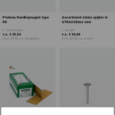
Prebena Rondkopnagels type
Assortiment stalen spijker in
RK
STRAUSSbox mini
2
uitvoeringen
1
variant
v.a.
€ 55,54
v.a.
€ 24,08
(incl. BTW) v.a. 20 pakken
(incl. BTW) v.a. 6 sets