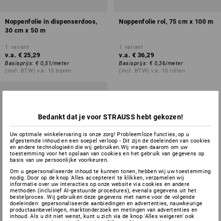
Noppenfolie in dispenserdoos,
Noppenfolie rol, 75 cm x 100 m
30 cm x 50 m
1
variant
1
variant
v.a.
€ 25,29
v.a.
€ 36,29
Basisprijs
:
€ 0,51
/
meter
Basisprijs
:
€ 0,36
/
meter
(incl. BTW) v.a. 10 boxen
(incl. BTW) v.a. 10 rollen
Bedankt dat je voor STRAUSS hebt gekozen!
Uw optimale winkelervaring is onze zorg! Probleemloze functies, op u
afgestemde inhoud en een soepel verloop - Dit zijn de doeleinden van cookies
en andere technologieën die wij gebruiken.Wij vragen daarom om uw
toestemming voor het opslaan van cookies en het gebruik van gegevens op
basis van uw persoonlijke voorkeuren.
Om u gepersonaliseerde inhoud te kunnen tonen, hebben wij uw toestemming
nodig. Door op de knop 'Alles accepteren' te klikken, verzamelen wij
informatie over uw interacties op onze website via cookies en andere
methoden (inclusief AI-gestuurde procedures), evenals gegevens uit het
bestelproces. Wij gebruiken deze gegevens met name voor de volgende
doeleinden: gepersonaliseerde aanbiedingen en advertenties, nauwkeurige
productaanbevelingen, marktonderzoek en metingen van advertenties en
inhoud. Als u dit niet wenst, kunt u zich via de knop 'Alles weigeren' ook