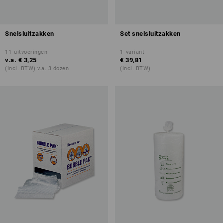
Snelsluitzakken
Set snelsluitzakken
11
uitvoeringen
1
variant
v.a.
€ 3,25
€ 39,81
(incl. BTW) v.a. 3 dozen
(incl. BTW)