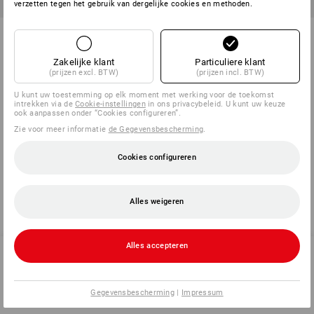
verzetten tegen het gebruik van dergelijke cookies en methoden.
Assortiment dopmoeren DIN
Vleugelmoeren amerik. vorm in
1587 in STRAUSSbox mini
STRAUSSbox mini
Zakelijke klant
Particuliere klant
1
variant
1
variant
(prijzen excl. BTW)
(prijzen incl. BTW)
v.a.
€ 27,71
v.a.
€ 25,29
(incl. BTW) v.a. 6 sets
(incl. BTW) v.a. 6 sets
U kunt uw toestemming op elk moment met werking voor de toekomst
intrekken via de
Cookie-instellingen
in ons privacybeleid. U kunt uw keuze
ook aanpassen onder “Cookies configureren”.
Zie voor meer informatie
de Gegevensbescherming
.
U hebt al 6 van 6 items bekeken.
Cookies configureren
Alles weigeren
Alles accepteren
SERVICE 070 26 26 260
Gegevensbescherming
|
Impressum