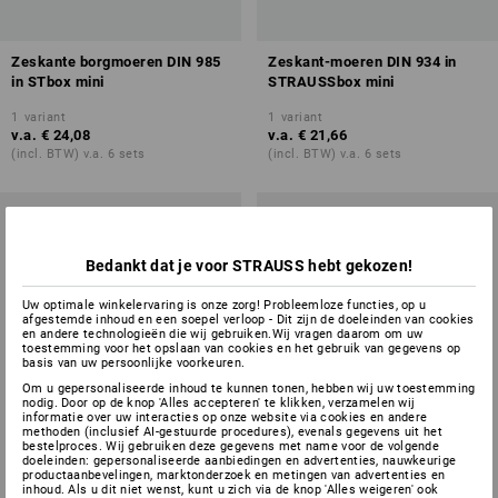
Zeskante borgmoeren DIN 985
Zeskant-moeren DIN 934 in
in STbox mini
STRAUSSbox mini
1
variant
1
variant
v.a.
€ 24,08
v.a.
€ 21,66
(incl. BTW) v.a. 6 sets
(incl. BTW) v.a. 6 sets
Bedankt dat je voor STRAUSS hebt gekozen!
Uw optimale winkelervaring is onze zorg! Probleemloze functies, op u
afgestemde inhoud en een soepel verloop - Dit zijn de doeleinden van cookies
en andere technologieën die wij gebruiken.Wij vragen daarom om uw
toestemming voor het opslaan van cookies en het gebruik van gegevens op
basis van uw persoonlijke voorkeuren.
Om u gepersonaliseerde inhoud te kunnen tonen, hebben wij uw toestemming
nodig. Door op de knop 'Alles accepteren' te klikken, verzamelen wij
informatie over uw interacties op onze website via cookies en andere
methoden (inclusief AI-gestuurde procedures), evenals gegevens uit het
bestelproces. Wij gebruiken deze gegevens met name voor de volgende
doeleinden: gepersonaliseerde aanbiedingen en advertenties, nauwkeurige
productaanbevelingen, marktonderzoek en metingen van advertenties en
inhoud. Als u dit niet wenst, kunt u zich via de knop 'Alles weigeren' ook