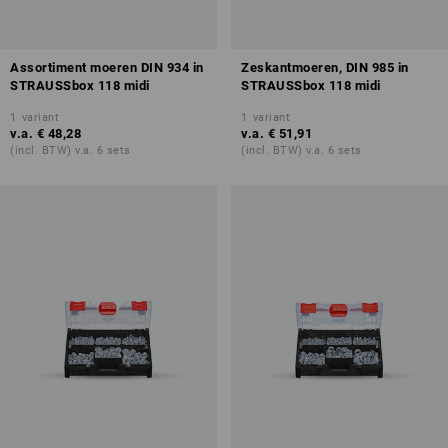
Assortiment moeren DIN 934 in
Zeskantmoeren, DIN 985 in
STRAUSSbox 118 midi
STRAUSSbox 118 midi
1
variant
1
variant
v.a.
€ 48,28
v.a.
€ 51,91
(incl. BTW) v.a. 6 sets
(incl. BTW) v.a. 6 sets