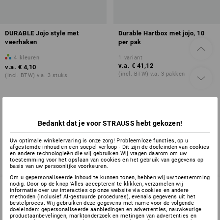
DURABLE Jojo style met
Durable Hartbox met jojo, 10
veerhaken
per pak
4
kleuren
1
variant
v.a.
€ 41,12
v.a.
€ 4,10
(incl. BTW) v.a. 3 pakken
(incl. BTW) v.a. 3 stuks
U hebt al 2 van 2 items bekeken.
Bedankt dat je voor STRAUSS hebt gekozen!
Uw optimale winkelervaring is onze zorg! Probleemloze functies, op u
afgestemde inhoud en een soepel verloop - Dit zijn de doeleinden van cookies
en andere technologieën die wij gebruiken.Wij vragen daarom om uw
toestemming voor het opslaan van cookies en het gebruik van gegevens op
basis van uw persoonlijke voorkeuren.
Om u gepersonaliseerde inhoud te kunnen tonen, hebben wij uw toestemming
nodig. Door op de knop 'Alles accepteren' te klikken, verzamelen wij
informatie over uw interacties op onze website via cookies en andere
methoden (inclusief AI-gestuurde procedures), evenals gegevens uit het
bestelproces. Wij gebruiken deze gegevens met name voor de volgende
SERVICE 070 26 26 260
doeleinden: gepersonaliseerde aanbiedingen en advertenties, nauwkeurige
productaanbevelingen, marktonderzoek en metingen van advertenties en