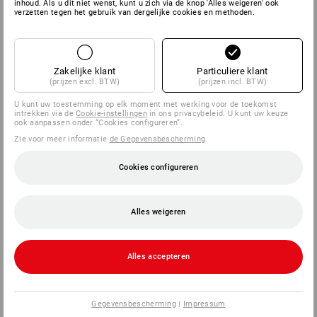
inhoud. Als u dit niet wenst, kunt u zich via de knop 'Alles weigeren' ook
verzetten tegen het gebruik van dergelijke cookies en methoden.
SERVICE
BEDRIJVEN
Zakelijke klant
Particuliere klant
(prijzen excl. BTW)
(prijzen incl. BTW)
INFORMATIE
U kunt uw toestemming op elk moment met werking voor de toekomst
intrekken via de
Cookie-instellingen
in ons privacybeleid. U kunt uw keuze
ook aanpassen onder “Cookies configureren”.
BETAALWIJZEN
Zie voor meer informatie
de Gegevensbescherming
.
Cookies configureren
Alles weigeren
Alles accepteren
Strauss Nederland B.V.
Logistiek Park Moerdijk
Exportweg 3
Gegevensbescherming
|
Impressum
4782 JA Moerdijk