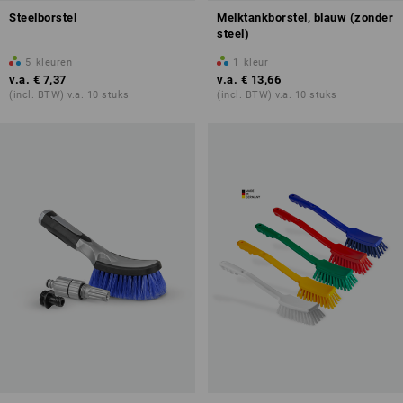
Steelborstel
Melktankborstel, blauw (zonder
steel)
5
kleuren
1
kleur
v.a.
€ 7,37
v.a.
€ 13,66
(incl. BTW) v.a. 10 stuks
(incl. BTW) v.a. 10 stuks