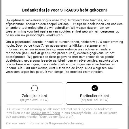
Bedankt dat je voor STRAUSS hebt gekozen!
Uw optimale winkelervaring is onze zorg! Probleemloze functies, op u
afgestemde inhoud en een soepel verloop - Dit zijn de doeleinden van cookies
en andere technologieën die wij gebruiken.Wij vragen daarom om uw
toestemming voor het opslaan van cookies en het gebruik van gegevens op
basis van uw persoonlijke voorkeuren.
Om u gepersonaliseerde inhoud te kunnen tonen, hebben wij uw toestemming
nodig. Door op de knop 'Alles accepteren' te klikken, verzamelen wij
informatie over uw interacties op onze website via cookies en andere
methoden (inclusief AI-gestuurde procedures), evenals gegevens uit het
bestelproces. Wij gebruiken deze gegevens met name voor de volgende
doeleinden: gepersonaliseerde aanbiedingen en advertenties, nauwkeurige
productaanbevelingen, marktonderzoek en metingen van advertenties en
inhoud. Als u dit niet wenst, kunt u zich via de knop 'Alles weigeren' ook
verzetten tegen het gebruik van dergelijke cookies en methoden.
Steelborstel
Spoelborstel, rond
1
variant
1
variant
v.a.
€ 9,30
v.a.
€ 2,65
Zakelijke klant
Particuliere klant
(incl. BTW) v.a. 10 stuks
(incl. BTW) v.a. 10 stuks
(prijzen excl. BTW)
(prijzen incl. BTW)
U kunt uw toestemming op elk moment met werking voor de toekomst
intrekken via de
Cookie-instellingen
in ons privacybeleid. U kunt uw keuze
ook aanpassen onder “Cookies configureren”.
Zie voor meer informatie
de Gegevensbescherming
.