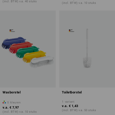
(incl. BTW) v.a. 40 stuks
(incl. BTW) v.a. 10 stuks
Wasborstel
Toiletborstel
1
variant
5
kleuren
v.a.
€ 1,43
v.a.
€ 7,97
(incl. BTW) v.a. 50 stuks
(incl. BTW) v.a. 10 stuks