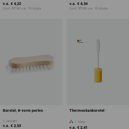
v.a.
€ 4,22
v.a.
€ 4,34
(incl. BTW) v.a. 10 stuks
(incl. BTW) v.a. 10 stuks
Borstel, 8-vorm perlon
Thermoskanborstel
1
variant
1
kleur
v.a.
€ 2,53
v.a.
€ 2,41