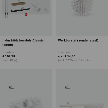
Industriële borstels Classic
Werkborstel (zonder steel)
testset
1
variant
1
variant
€ 108,78
v.a.
€ 14,40
(incl. BTW)
(incl. BTW) v.a. 10 stuks