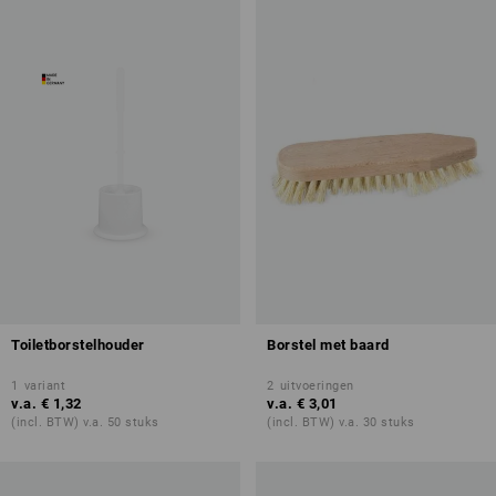
Toiletborstelhouder
Borstel met baard
1
variant
2
uitvoeringen
v.a.
€ 1,32
v.a.
€ 3,01
(incl. BTW) v.a. 50 stuks
(incl. BTW) v.a. 30 stuks