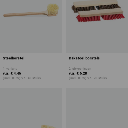
Steelborstel
Dakstoel borstels
1
variant
2
uitvoeringen
v.a.
€ 4,46
v.a.
€ 6,28
(incl. BTW) v.a. 40 stuks
(incl. BTW) v.a. 20 stuks