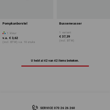
Pompkanborstel
Bussenwasser
1
variant
1
kleur
€ 37,39
v.a.
€ 3,62
(incl. BTW)
(incl. BTW) v.a. 10 stuks
U hebt al 42 van 42 items bekeken.
SERVICE 070 26 26 260