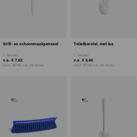
Grill- en schoonmaakpenseel
Toiletborstel, met lus
1
variant
1
variant
v.a.
€ 7,62
v.a.
€ 3,62
(incl. BTW) v.a. 10 stuks
(incl. BTW) v.a. 20 stuks