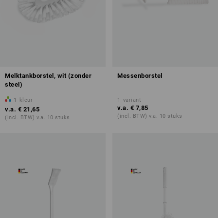
Melktankborstel, wit (zonder
Messenborstel
steel)
1
kleur
1
variant
v.a.
€ 7,85
v.a.
€ 21,65
(incl. BTW) v.a. 10 stuks
(incl. BTW) v.a. 10 stuks