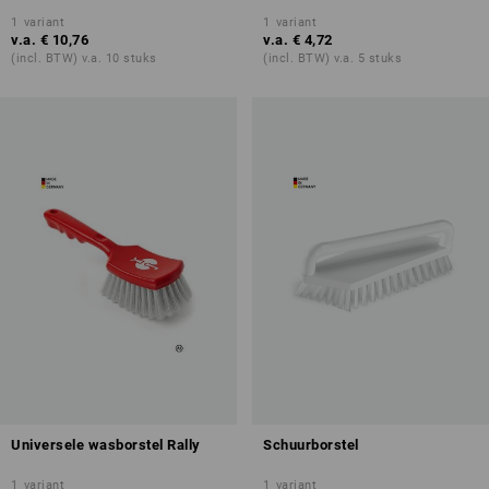
1
variant
1
variant
v.a.
€ 10,76
v.a.
€ 4,72
(incl. BTW) v.a. 10 stuks
(incl. BTW) v.a. 5 stuks
Universele wasborstel Rally
Schuurborstel
1
variant
1
variant