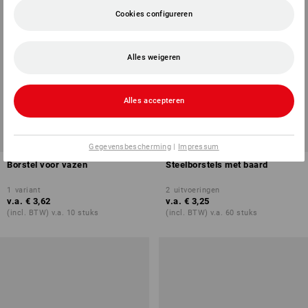
Cookies configureren
Alles weigeren
Alles accepteren
Gegevensbescherming
|
Impressum
Borstel voor vazen
Steelborstels met baard
1
variant
2
uitvoeringen
v.a.
€ 3,62
v.a.
€ 3,25
(incl. BTW) v.a. 10 stuks
(incl. BTW) v.a. 60 stuks