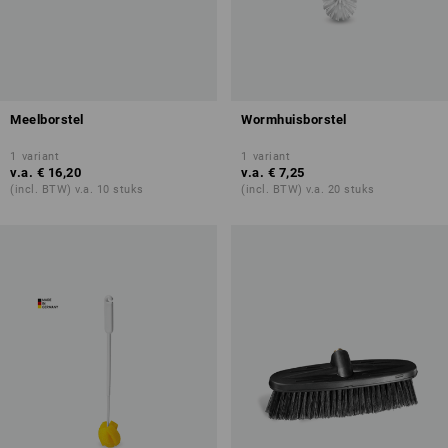
Meelborstel
Wormhuisborstel
1
variant
1
variant
v.a.
€ 16,20
v.a.
€ 7,25
(incl. BTW) v.a. 10 stuks
(incl. BTW) v.a. 20 stuks