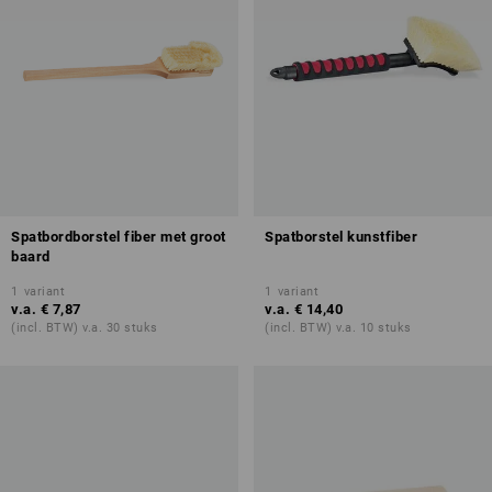
Spatbordborstel fiber met groot
Spatborstel kunstfiber
baard
1
variant
1
variant
v.a.
€ 7,87
v.a.
€ 14,40
(incl. BTW) v.a. 30 stuks
(incl. BTW) v.a. 10 stuks