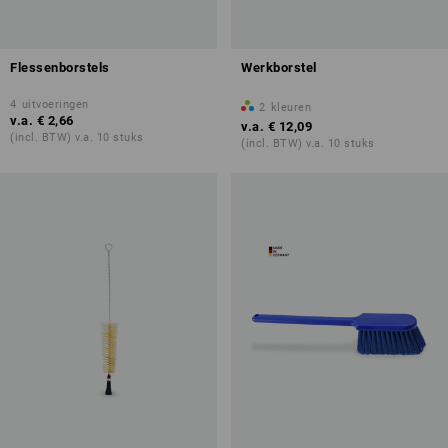
Flessenborstels
Werkborstel
4
uitvoeringen
2
kleuren
v.a.
€ 2,66
v.a.
€ 12,09
(incl. BTW) v.a. 10 stuks
(incl. BTW) v.a. 10 stuks