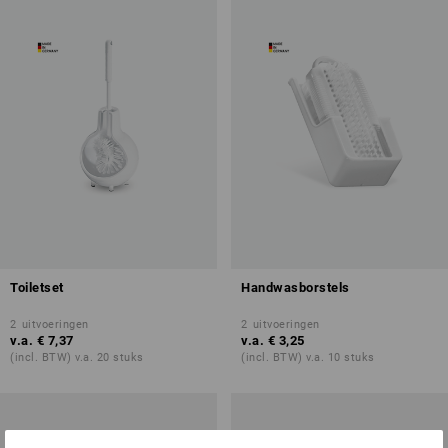
Toiletset
Handwasborstels
2
uitvoeringen
2
uitvoeringen
v.a.
€ 7,37
v.a.
€ 3,25
(incl. BTW) v.a. 20 stuks
(incl. BTW) v.a. 10 stuks