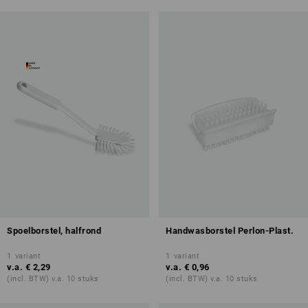
Spoelborstel, halfrond
Handwasborstel Perlon-Plast.
1
variant
1
variant
v.a.
€ 2,29
v.a.
€ 0,96
(incl. BTW) v.a. 10 stuks
(incl. BTW) v.a. 10 stuks