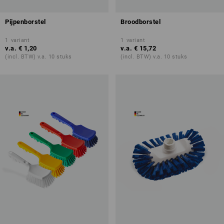
Pijpenborstel
Broodborstel
1
variant
1
variant
v.a.
€ 1,20
v.a.
€ 15,72
(incl. BTW) v.a. 10 stuks
(incl. BTW) v.a. 10 stuks