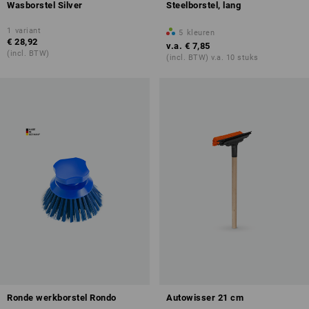
Wasborstel Silver
Steelborstel, lang
1
variant
5
kleuren
€ 28,92
v.a.
€ 7,85
(incl. BTW)
(incl. BTW) v.a. 10 stuks
Ronde werkborstel Rondo
Autowisser 21 cm