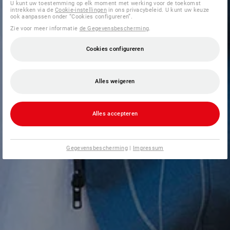
U kunt uw toestemming op elk moment met werking voor de toekomst
intrekken via de
Cookie-instellingen
in ons privacybeleid. U kunt uw keuze
ook aanpassen onder “Cookies configureren”.
Zie voor meer informatie
de Gegevensbescherming
.
Cookies configureren
Alles weigeren
Alles accepteren
Gegevensbescherming
|
Impressum