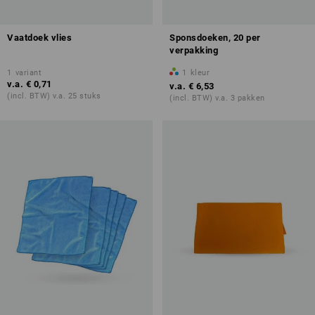
Vaatdoek vlies
Sponsdoeken, 20 per
verpakking
1
variant
1
kleur
v.a.
€ 0,71
v.a.
€ 6,53
(incl. BTW) v.a. 25 stuks
(incl. BTW) v.a. 3 pakken