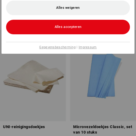
Alles weigeren
2
uitvoeringen
2
uitvoeringen
v.a.
€ 8,34
v.a.
€ 9,55
(incl. BTW) v.a. 10 stuks
(incl. BTW) v.a. 10 stuks
Alles accepteren
Gegevensbescherming
|
Impressum
UNI-reinigingsdoekjes
Microvezeldoekjes Classic, set
van 10 stuks