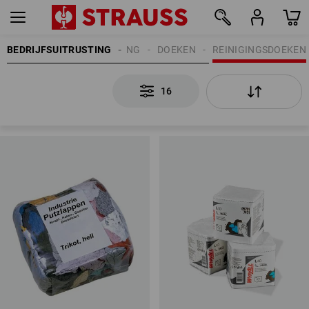
BEDRIJFSUITRUSTING
REINIGING
DOEKEN
REINIGINGSDOEKEN
16
16