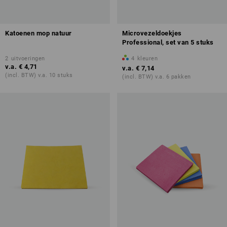
Katoenen mop natuur
Microvezeldoekjes
Professional, set van 5 stuks
2
uitvoeringen
4
kleuren
v.a.
€ 4,71
v.a.
€ 7,14
(incl. BTW) v.a. 10 stuks
(incl. BTW) v.a. 6 pakken