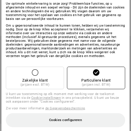
Uw optimale winkelervaring is onze zorg! Probleemloze functies, op u
Microvezel borstelmop
Microvezel-mop Chenille
afgestemde inhoud en een soepel verloop - Dit zijn de doeleinden van cookies
en andere technologieën die wij gebruiken.Wij vragen daarom om uw
toestemming voor het opslaan van cookies en het gebruik van gegevens op
2
uitvoeringen
2
uitvoeringen
basis van uw persoonlijke voorkeuren.
v.a.
€ 8,34
v.a.
€ 8,34
Om u gepersonaliseerde inhoud te kunnen tonen, hebben wij uw toestemming
(incl. BTW) v.a. 10 stuks
(incl. BTW) v.a. 10 stuks
nodig. Door op de knop 'Alles accepteren' te klikken, verzamelen wij
informatie over uw interacties op onze website via cookies en andere
methoden (inclusief AI-gestuurde procedures), evenals gegevens uit het
bestelproces. Wij gebruiken deze gegevens met name voor de volgende
doeleinden: gepersonaliseerde aanbiedingen en advertenties, nauwkeurige
productaanbevelingen, marktonderzoek en metingen van advertenties en
inhoud. Als u dit niet wenst, kunt u zich via de knop 'Alles weigeren' ook
verzetten tegen het gebruik van dergelijke cookies en methoden.
Zakelijke klant
Particuliere klant
(prijzen excl. BTW)
(prijzen incl. BTW)
U kunt uw toestemming op elk moment met werking voor de toekomst
intrekken via de
Cookie-instellingen
in ons privacybeleid. U kunt uw keuze
ook aanpassen onder “Cookies configureren”.
Zie voor meer informatie
de Gegevensbescherming
.
Cookies configureren
Microvezel-mop
Mopp med mikrofiberborst soft