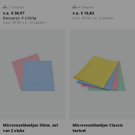
2
kleuren
4
kleuren
v.a.
€ 34,97
v.a.
€ 16,82
Basisprijs
:
€ 3,50
/
kg
(incl. BTW) v.a. 3 pakken
(incl. BTW) v.a. 10 zakken
Microvezeldoekjes Shine, set
Microvezeldoekjes Classic
van 2 stuks
testset