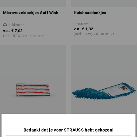
Microvezeldoekjes Soft Wish
Huishouddoekjes
1
variant
4
kleuren
v.a.
€ 1,32
v.a.
€ 7,02
(incl. BTW) v.a. 10 stuks
(incl. BTW) v.a. 4 pakken
Bedankt dat je voor STRAUSS hebt gekozen!