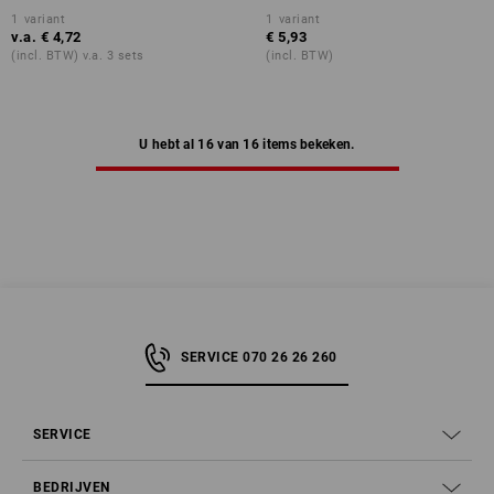
1
variant
1
variant
v.a.
€ 4,72
€ 5,93
(incl. BTW) v.a. 3 sets
(incl. BTW)
U hebt al 16 van 16 items bekeken.
SERVICE 070 26 26 260
SERVICE
BEDRIJVEN