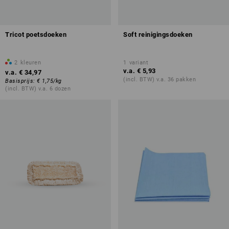
Tricot poetsdoeken
Soft reinigingsdoeken
2
kleuren
1
variant
v.a.
€ 5,93
v.a.
€ 34,97
(incl. BTW) v.a. 36 pakken
Basisprijs
:
€ 1,75
/
kg
(incl. BTW) v.a. 6 dozen