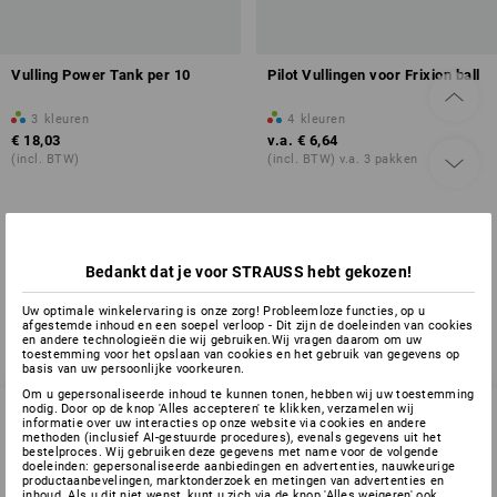
Vulling Power Tank per 10
Pilot Vullingen voor Frixion ball
3
kleuren
4
kleuren
€ 18,03
v.a.
€ 6,64
(incl. BTW)
(incl. BTW) v.a. 3 pakken
U hebt al 2 van 2 items bekeken.
Bedankt dat je voor STRAUSS hebt gekozen!
Uw optimale winkelervaring is onze zorg! Probleemloze functies, op u
afgestemde inhoud en een soepel verloop - Dit zijn de doeleinden van cookies
en andere technologieën die wij gebruiken.Wij vragen daarom om uw
toestemming voor het opslaan van cookies en het gebruik van gegevens op
basis van uw persoonlijke voorkeuren.
Om u gepersonaliseerde inhoud te kunnen tonen, hebben wij uw toestemming
nodig. Door op de knop 'Alles accepteren' te klikken, verzamelen wij
informatie over uw interacties op onze website via cookies en andere
methoden (inclusief AI-gestuurde procedures), evenals gegevens uit het
bestelproces. Wij gebruiken deze gegevens met name voor de volgende
SERVICE 070 26 26 260
doeleinden: gepersonaliseerde aanbiedingen en advertenties, nauwkeurige
productaanbevelingen, marktonderzoek en metingen van advertenties en
inhoud. Als u dit niet wenst, kunt u zich via de knop 'Alles weigeren' ook