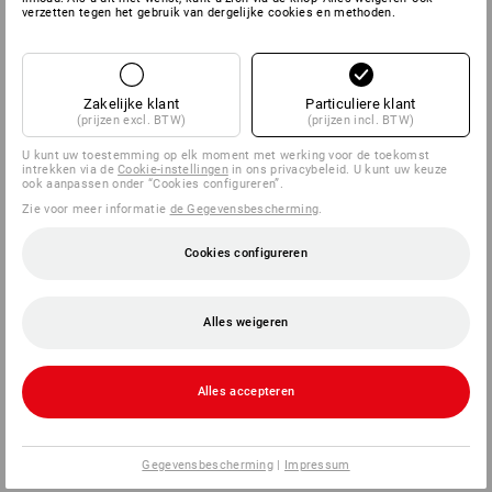
verzetten tegen het gebruik van dergelijke cookies en methoden.
SERVICE
BEDRIJVEN
Zakelijke klant
Particuliere klant
(prijzen excl. BTW)
(prijzen incl. BTW)
INFORMATIE
U kunt uw toestemming op elk moment met werking voor de toekomst
intrekken via de
Cookie-instellingen
in ons privacybeleid. U kunt uw keuze
ook aanpassen onder “Cookies configureren”.
BETAALWIJZEN
Zie voor meer informatie
de Gegevensbescherming
.
Cookies configureren
Alles weigeren
Alles accepteren
Strauss Nederland B.V.
Logistiek Park Moerdijk
Exportweg 3
4782 JA Moerdijk
Gegevensbescherming
|
Impressum