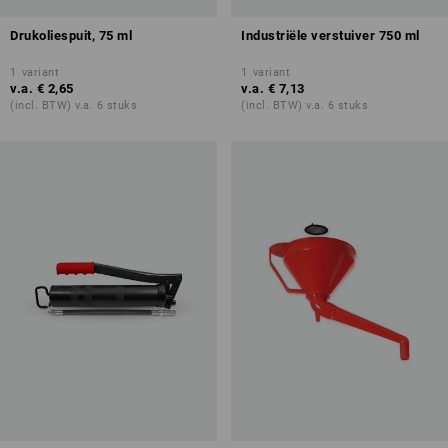
Drukoliespuit, 75 ml
Industriële verstuiver 750 ml
1
variant
1
variant
v.a.
€ 2,65
v.a.
€ 7,13
(incl. BTW) v.a. 6 stuks
(incl. BTW) v.a. 6 stuks