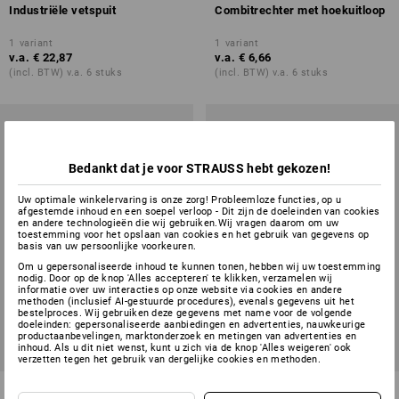
Industriële vetspuit
Combitrechter met hoekuitloop
1
variant
1
variant
v.a.
€ 22,87
v.a.
€ 6,66
(incl. BTW) v.a. 6 stuks
(incl. BTW) v.a. 6 stuks
Bedankt dat je voor STRAUSS hebt gekozen!
Uw optimale winkelervaring is onze zorg! Probleemloze functies, op u
afgestemde inhoud en een soepel verloop - Dit zijn de doeleinden van cookies
en andere technologieën die wij gebruiken.Wij vragen daarom om uw
toestemming voor het opslaan van cookies en het gebruik van gegevens op
basis van uw persoonlijke voorkeuren.
Om u gepersonaliseerde inhoud te kunnen tonen, hebben wij uw toestemming
nodig. Door op de knop 'Alles accepteren' te klikken, verzamelen wij
informatie over uw interacties op onze website via cookies en andere
methoden (inclusief AI-gestuurde procedures), evenals gegevens uit het
bestelproces. Wij gebruiken deze gegevens met name voor de volgende
doeleinden: gepersonaliseerde aanbiedingen en advertenties, nauwkeurige
productaanbevelingen, marktonderzoek en metingen van advertenties en
inhoud. Als u dit niet wenst, kunt u zich via de knop 'Alles weigeren' ook
verzetten tegen het gebruik van dergelijke cookies en methoden.
e.s. Multifunctioneel vet,
Metalen oliespuit Profi