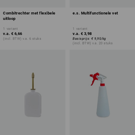
Combitrechter met flexibele
e.s. Multifunctionele vet
uitloop
1
variant
1
variant
v.a.
€ 6,66
v.a.
€ 3,98
(incl. BTW) v.a. 6 stuks
Basisprijs
:
€ 9,95
/
kg
(incl. BTW) v.a. 20 stuks