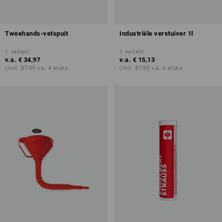
Tweehands-vetspuit
Industriële verstuiver 1l
1
variant
1
variant
v.a.
€ 34,97
v.a.
€ 15,13
(incl. BTW) v.a. 4 stuks
(incl. BTW) v.a. 6 stuks