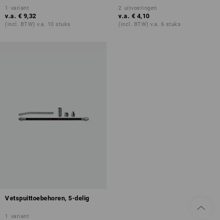
1
variant
2
uitvoeringen
v.a.
€ 9,32
v.a.
€ 4,10
(incl. BTW) v.a. 10 stuks
(incl. BTW) v.a. 6 stuks
Vetspuittoebehoren, 5-delig
1
variant