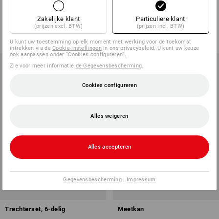
schroefpatroon
Zakelijke klant
Particuliere klant
1
variant
1
variant
(prijzen excl. BTW)
(prijzen incl. BTW)
v.a.
€ 7,73
v.a.
€ 10,77
Basisprijs
:
€ 15,46
/
kg
(incl. BTW) v.a. 6 stuks
U kunt uw toestemming op elk moment met werking voor de toekomst
(incl. BTW) v.a. 20 stuks
intrekken via de
Cookie-instellingen
in ons privacybeleid. U kunt uw keuze
ook aanpassen onder “Cookies configureren”.
Zie voor meer informatie
de Gegevensbescherming
.
Cookies configureren
Alles weigeren
Alles accepteren
Gegevensbescherming
|
Impressum
Trechterset, 6-delig
Meetkan