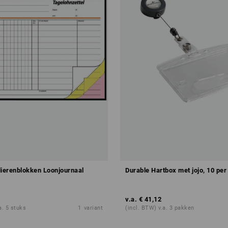
lierenblokken Loonjournaal
Durable Hartbox met jojo, 10 per
v.a.
€ 41,12
a. 5 stuks
1
variant
(incl. BTW) v.a. 3 pakken