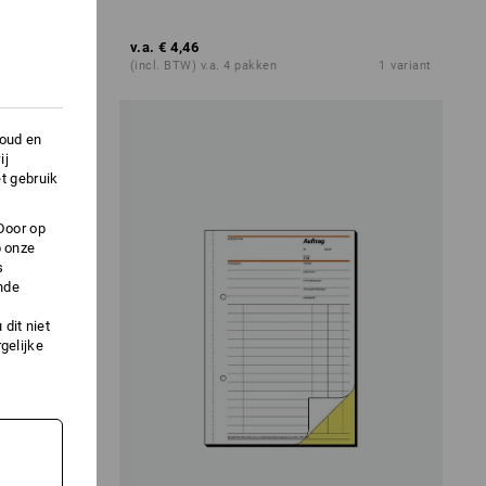
v.a.
€ 4,46
1
variant
(incl. BTW) v.a. 4 pakken
1
variant
houd en
ij
t gebruik
Door op
p onze
s
nde
dit niet
gelijke