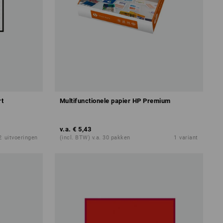
rt
Multifunctionele papier HP Premium
v.a.
€ 5,43
2
uitvoeringen
(incl. BTW) v.a. 30 pakken
1
variant