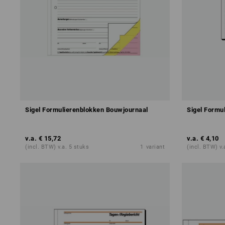
Sigel Formulierenblokken Bouwjournaal
Sigel Formu
v.a.
€ 15,72
v.a.
€ 4,10
(incl. BTW) v.a. 5 stuks
1
variant
(incl. BTW) v.