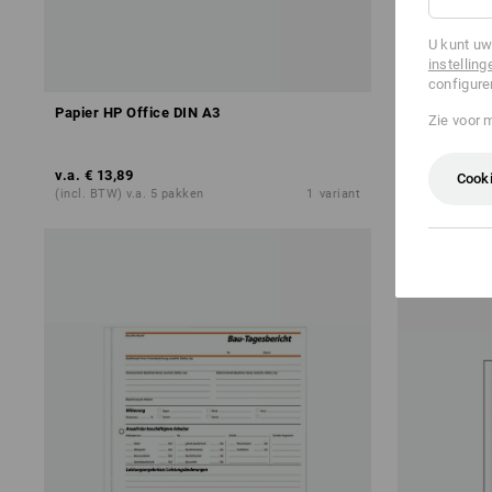
U kunt uw
instelling
configure
Papier HP Office DIN A3
Speciaalpap
Zie voor 
v.a.
€ 13,89
v.a.
€ 7,01
Cooki
(incl. BTW) v.a. 5 pakken
1
variant
(incl. BTW) v