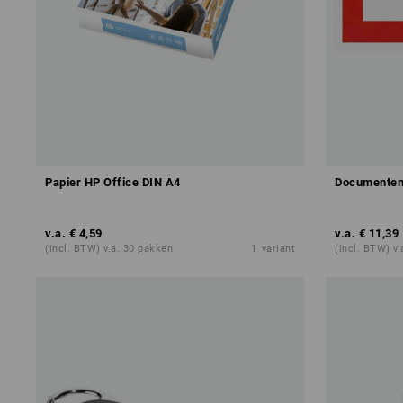
Papier HP Office DIN A4
Documenten
v.a.
€ 4,59
v.a.
€ 11,39
(incl. BTW) v.a. 30 pakken
1
variant
(incl. BTW) v