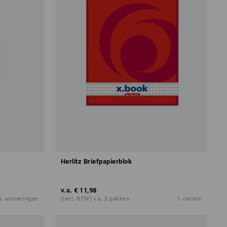
Herlitz Briefpapierblok
v.a.
€ 11,98
6
uitvoeringen
(incl. BTW) v.a. 3 pakken
1
variant