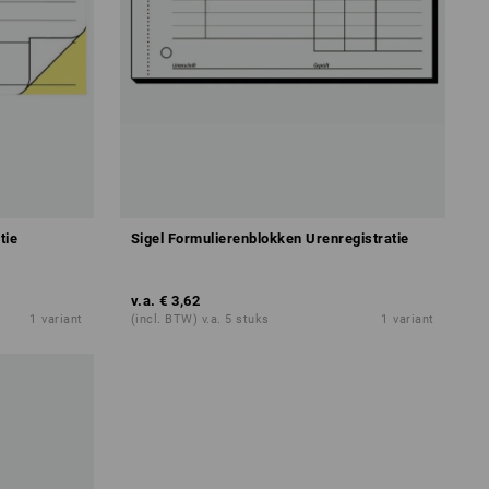
tie
Sigel Formulierenblokken Urenregistratie
v.a.
€ 3,62
1
variant
(incl. BTW) v.a. 5 stuks
1
variant