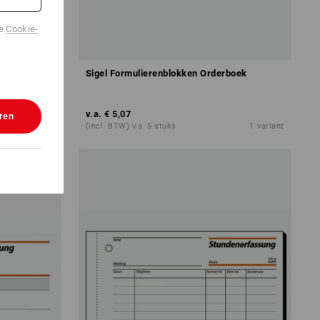
de
Cookie-
nboek
Sigel Formulierenblokken Orderboek
v.a.
€ 5,07
ren
1
variant
(incl. BTW) v.a. 5 stuks
1
variant