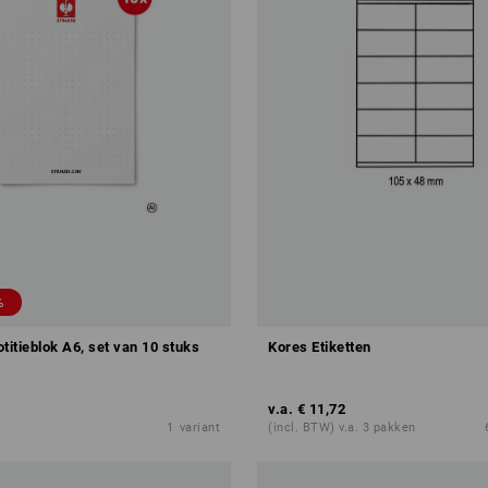
%
itieblok A6, set van 10 stuks
Kores Etiketten
v.a.
€ 11,72
1
variant
(incl. BTW) v.a. 3 pakken