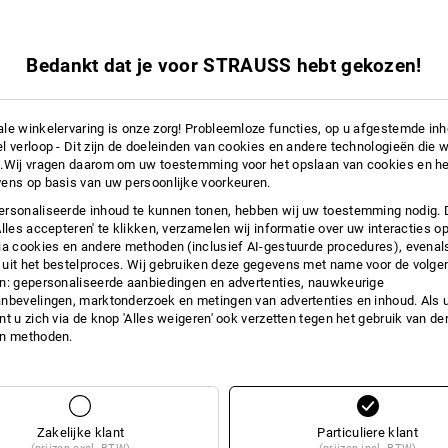
v.a.
€ 4,46
a. 5 stuks
Bedankt dat je voor STRAUSS hebt gekozen!
1
variant
(incl. BTW) v.a. 5 stuks
le winkelervaring is onze zorg! Probleemloze functies, op u afgestemde in
l verloop - Dit zijn de doeleinden van cookies en andere technologieën die w
.Wij vragen daarom om uw toestemming voor het opslaan van cookies en he
ens op basis van uw persoonlijke voorkeuren.
rsonaliseerde inhoud te kunnen tonen, hebben wij uw toestemming nodig. 
Alles accepteren' te klikken, verzamelen wij informatie over uw interacties o
ia cookies en andere methoden (inclusief AI-gestuurde procedures), evenal
uit het bestelproces. Wij gebruiken deze gegevens met name voor de volge
n: gepersonaliseerde aanbiedingen en advertenties, nauwkeurige
nbevelingen, marktonderzoek en metingen van advertenties en inhoud. Als u 
t u zich via de knop 'Alles weigeren' ook verzetten tegen het gebruik van der
en methoden.
Zakelijke klant
Particuliere klant