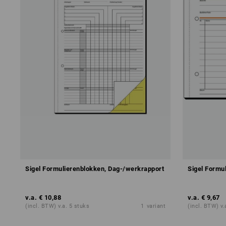
Sigel Formulierenblokken, Dag-/werkrapport
Sigel Formu
v.a.
€ 10,88
v.a.
€ 9,67
(incl. BTW) v.a. 5 stuks
1
variant
(incl. BTW) v.