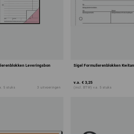
lierenblokken Leveringsbon
Sigel Formulierenblokken Kwitan
v.a.
€ 3,25
a. 5 stuks
3
uitvoeringen
(incl. BTW) v.a. 5 stuks