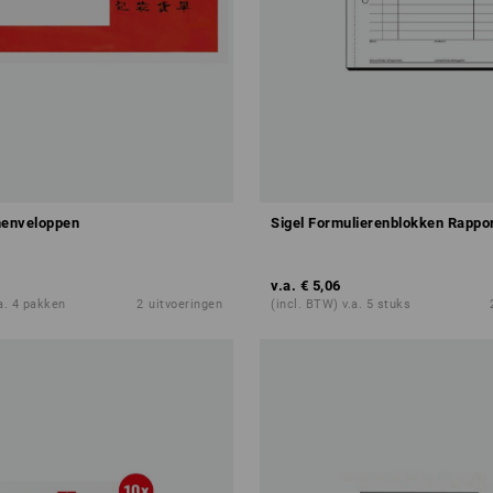
enveloppen
Sigel Formulierenblokken Rappo
v.a.
€ 5,06
.a. 4 pakken
2
uitvoeringen
(incl. BTW) v.a. 5 stuks