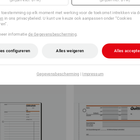
(prijzen excl. BTW)
(prijzen incl. BTW)
 toestemming op elk moment met werking voor de toekomst intrekken via 
en
in ons privacybeleid. U kunt uw keuze ook aanpassen onder “Cookies
ren”.
ier Triotec Premium
Sigel Formulierenblokken Mate
meer informatie
de Gegevensbescherming
.
v.a.
€ 5,43
es configureren
Alles weigeren
Alles accepte
.a. 30 pakken
1
variant
(incl. BTW) v.a. 5 stuks
Gegevensbescherming
|
Impressum