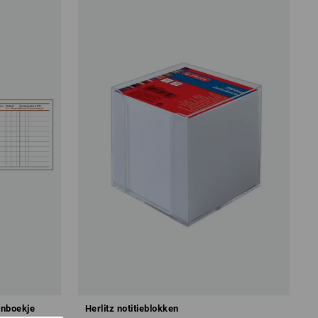
enboekje
Herlitz notitieblokken