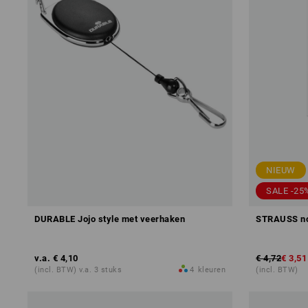
NIEUW
SALE -25
DURABLE Jojo style met veerhaken
STRAUSS not
v.a.
€ 4,10
€ 4,72
€ 3,51
(incl. BTW) v.a. 3 stuks
4
kleuren
(incl. BTW)