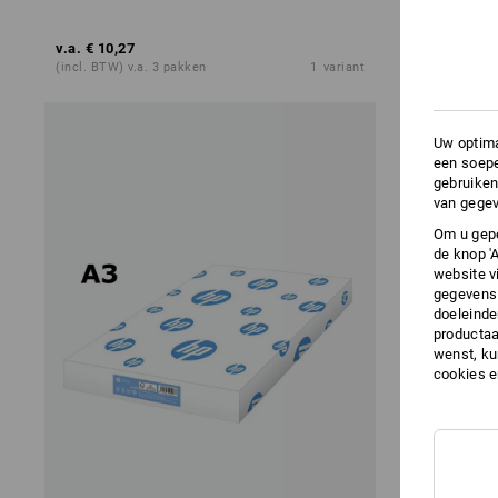
v.a.
€ 10,27
v.a.
€ 5,31
(incl. BTW) v.a. 3 pakken
1
variant
(incl. BTW) v.
Uw optima
een soepe
gebruiken
van gegev
Om u gepe
de knop '
website v
gegevens 
doeleinde
productaa
wenst, kun
cookies 