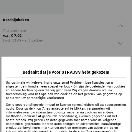
Karabijnhaken
7
uitvoeringen
v.a.
€ 7,02
(incl. BTW) v.a. 3 pakken
U hebt al 1 van 1 items bekeken.
Bedankt dat je voor STRAUSS hebt gekozen!
Uw optimale winkelervaring is onze zorg! Probleemloze functies, op u
afgestemde inhoud en een soepel verloop - Dit zijn de doeleinden van cookies
en andere technologieën die wij gebruiken.Wij vragen daarom om uw
toestemming voor het opslaan van cookies en het gebruik van gegevens op
basis van uw persoonlijke voorkeuren.
Om u gepersonaliseerde inhoud te kunnen tonen, hebben wij uw toestemming
nodig. Door op de knop 'Alles accepteren' te klikken, verzamelen wij
informatie over uw interacties op onze website via cookies en andere
methoden (inclusief AI-gestuurde procedures), evenals gegevens uit het
bestelproces. Wij gebruiken deze gegevens met name voor de volgende
SERVICE 070 26 26 260
doeleinden: gepersonaliseerde aanbiedingen en advertenties, nauwkeurige
productaanbevelingen, marktonderzoek en metingen van advertenties en
inhoud. Als u dit niet wenst, kunt u zich via de knop 'Alles weigeren' ook