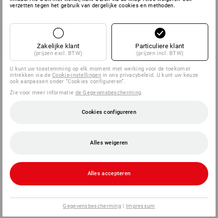
verzetten tegen het gebruik van dergelijke cookies en methoden.
SERVICE
BEDRIJVEN
Zakelijke klant
Particuliere klant
(prijzen excl. BTW)
(prijzen incl. BTW)
INFORMATIE
U kunt uw toestemming op elk moment met werking voor de toekomst
intrekken via de
Cookie-instellingen
in ons privacybeleid. U kunt uw keuze
ook aanpassen onder “Cookies configureren”.
BETAALWIJZEN
Zie voor meer informatie
de Gegevensbescherming
.
Cookies configureren
Alles weigeren
Alles accepteren
Strauss Nederland B.V.
Logistiek Park Moerdijk
Exportweg 3
4782 JA Moerdijk
Gegevensbescherming
|
Impressum