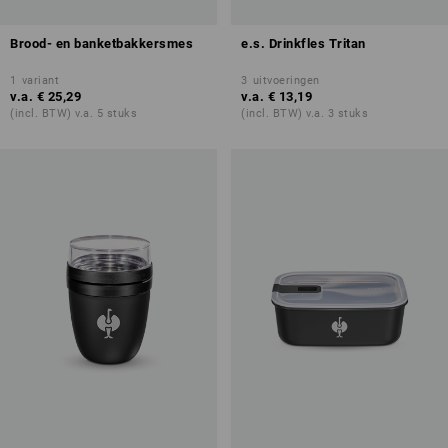
Brood- en banketbakkersmes
e.s. Drinkfles Tritan
1
variant
3
uitvoeringen
v.a.
€ 25,29
v.a.
€ 13,19
(incl. BTW) v.a. 5 stuks
(incl. BTW) v.a. 3 stuks