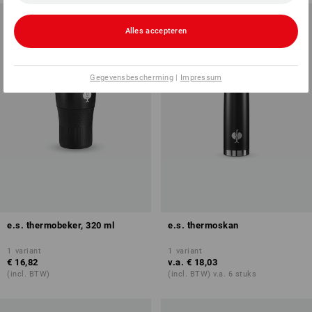
Alles accepteren
Gegevensbescherming
|
Impressum
e.s. thermobeker, 320 ml
e.s. thermoskan
1
variant
1
variant
€ 16,82
v.a.
€ 18,03
(incl. BTW)
(incl. BTW) v.a. 6 stuks