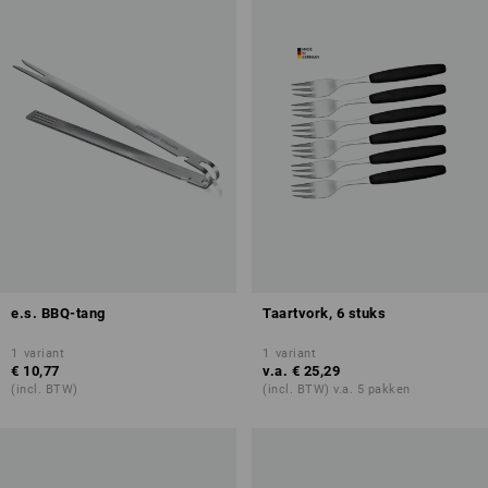
e.s. BBQ-tang
Taartvork, 6 stuks
1
variant
1
variant
€ 10,77
v.a.
€ 25,29
(incl. BTW)
(incl. BTW) v.a. 5 pakken