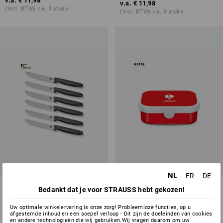
v.a.
€ 11,98
v.a.
€ 11,98
(incl. BTW) v.a. 3 stuks
(incl. BTW) v.a. 3 stuks
NL
FR
DE
Messen, per 6 verpakt
e.s. Broodtrommel midi Kids
Bedankt dat je voor STRAUSS hebt gekozen!
1
variant
1
variant
Uw optimale winkelervaring is onze zorg! Probleemloze functies, op u
v.a.
€ 24,08
v.a.
€ 9,56
afgestemde inhoud en een soepel verloop - Dit zijn de doeleinden van cookies
(incl. BTW) v.a. 5 pakken
(incl. BTW) v.a. 3 stuks
en andere technologieën die wij gebruiken.Wij vragen daarom om uw