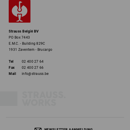
Strauss België BV
PO Box 7443
E.M.C. - Building 829C
1931 Zaventem - Brucargo
Tel
02 400 27 64
Fax
02 400 27 66
Mail
info@strauss.be
NEWSLETTER AANMELDING