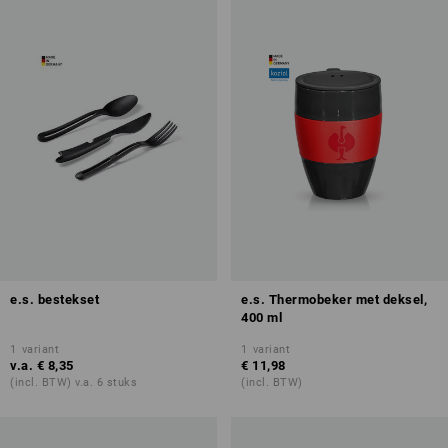
e.s. bestekset
e.s. Thermobeker met deksel,
400 ml
1
variant
1
variant
v.a.
€ 8,35
€ 11,98
(incl. BTW) v.a. 6 stuks
(incl. BTW)