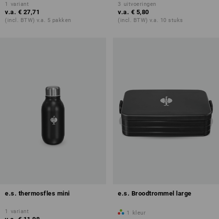
1
variant
3
uitvoeringen
v.a.
€ 27,71
v.a.
€ 5,80
(incl. BTW) v.a. 5 pakken
(incl. BTW) v.a. 10 stuks
e.s. thermosfles mini
e.s. Broodtrommel large
1
variant
1
kleur