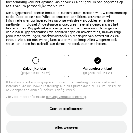
toestemming voor het opslaan van cookies en het gebruik van gegevens op
basis van uw persoonlijke voorkeuren.
Om u gepersonaliseerde inhoud te kunnen tonen, hebben wij uw toestemming
nodig. Door op de knop 'Alles accepteren' te klikken, verzamelen wij
informatie over uw interacties op onze website via cookies en andere
methoden (inclusief AI-gestuurde procedures), evenals gegevens uit het
bestelproces. Wij gebruiken deze gegevens met name voor de volgende
doeleinden: gepersonaliseerde aanbiedingen en advertenties, nauwkeurige
productaanbevelingen, marktonderzoek en metingen van advertenties en
inhoud. Als u dit niet wenst, kunt u zich via de knop 'Alles weigeren' ook
verzetten tegen het gebruik van dergelijke cookies en methoden.
Zakelijke klant
Particuliere klant
(prijzen excl. BTW)
(prijzen incl. BTW)
U kunt uw toestemming op elk moment met werking voor de toekomst
intrekken via de
Cookie-instellingen
in ons privacybeleid. U kunt uw keuze
ook aanpassen onder “Cookies configureren”.
Zie voor meer informatie
de Gegevensbescherming
.
e.s. Food-Container
Set keukenmessen, 2-delig
Cookies configureren
1
variant
1
variant
v.a.
€ 18,03
v.a.
€ 6,90
(incl. BTW) v.a. 3 stuks
(incl. BTW) v.a. 5 sets
Alles weigeren