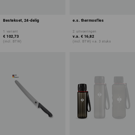
Bestekset, 24-delig
e.s. thermosfles
1
variant
2
uitvoeringen
€ 102,73
v.a.
€ 16,82
(incl. BTW)
(incl. BTW) v.a. 3 stuks