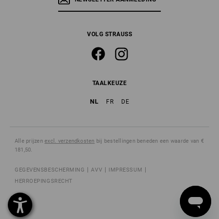
VOLG STRAUSS
TAALKEUZE
NL
FR
DE
Alle prijzen
excl. verzendkosten
bij bestellingen beneden een waarde van €
181,50.
GEGEVENSBESCHERMING
AVV
IMPRESSUM
HERROEPINGSRECHT