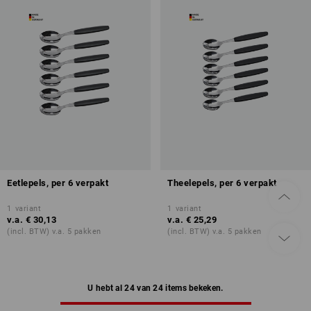
Eetlepels, per 6 verpakt
Theelepels, per 6 verpakt
1
variant
1
variant
v.a.
€ 30,13
v.a.
€ 25,29
(incl. BTW) v.a. 5 pakken
(incl. BTW) v.a. 5 pakken
U hebt al 24 van 24 items bekeken.