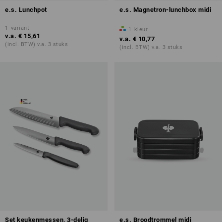
e.s. Lunchpot
e.s. Magnetron-lunchbox midi
1
variant
1
kleur
v.a.
€ 15,61
v.a.
€ 10,77
(incl. BTW) v.a. 3 stuks
(incl. BTW) v.a. 3 stuks
Set keukenmessen, 3-delig
e.s. Broodtrommel midi