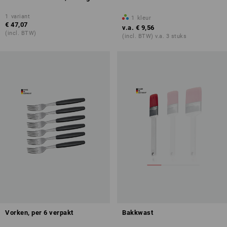
1
variant
1
kleur
€ 47,07
v.a.
€ 9,56
(incl. BTW)
(incl. BTW) v.a. 3 stuks
Vorken, per 6 verpakt
Bakkwast