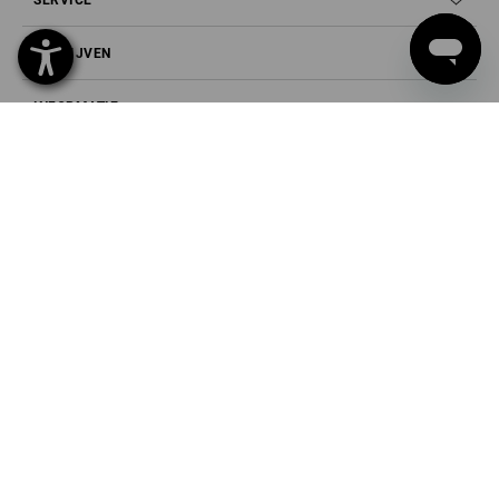
BEDRIJVEN
INFORMATIE
BETAALWIJZEN
Strauss België BV
PO Box 7443
E.M.C. - Building 829C
1931 Zaventem - Brucargo
Tel
02 400 27 64