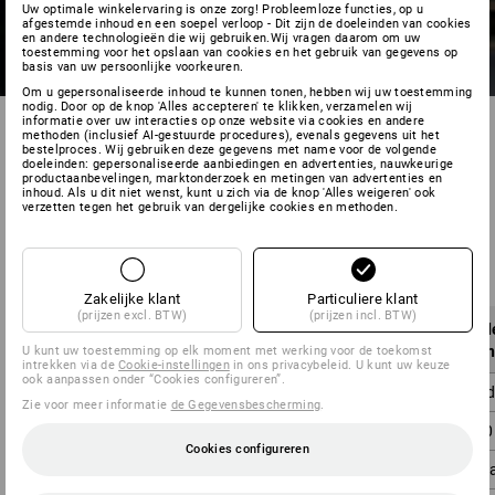
Uw optimale winkelervaring is onze zorg! Probleemloze functies, op u
afgestemde inhoud en een soepel verloop - Dit zijn de doeleinden van cookies
en andere technologieën die wij gebruiken.Wij vragen daarom om uw
toestemming voor het opslaan van cookies en het gebruik van gegevens op
basis van uw persoonlijke voorkeuren.
Om u gepersonaliseerde inhoud te kunnen tonen, hebben wij uw toestemming
nodig. Door op de knop 'Alles accepteren' te klikken, verzamelen wij
informatie over uw interacties op onze website via cookies en andere
methoden (inclusief AI-gestuurde procedures), evenals gegevens uit het
bestelproces. Wij gebruiken deze gegevens met name voor de volgende
doeleinden: gepersonaliseerde aanbiedingen en advertenties, nauwkeurige
productaanbevelingen, marktonderzoek en metingen van advertenties en
inhoud. Als u dit niet wenst, kunt u zich via de knop 'Alles weigeren' ook
verzetten tegen het gebruik van dergelijke cookies en methoden.
Verzendkosten binnen België:
Zakelijke klant
Particuliere klant
(prijzen excl. BTW)
(prijzen incl. BTW)
Goederenwaarde
Verzendkosten
Goed
excl. BTW
excl. BTW
i
U kunt uw toestemming op elk moment met werking voor de toekomst
intrekken via de
Cookie-instellingen
in ons privacybeleid. U kunt uw keuze
ook aanpassen onder “Cookies configureren”.
onder 50,00 €
6,50 €
ond
Zie voor meer informatie
de Gegevensbescherming
.
50,00 € - 149,99 €
5,00 €
60,50
Cookies configureren
vanaf 150,00 €
0,00 €
vana