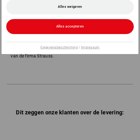
Alles weigeren
Alles accepteren
Algemene informatie:
Gegevensbescherming
|
Impressum
De verpakkingskosten zijn in het algemeen voor rekening
van de firma Strauss.
Dit zeggen onze klanten over de levering: