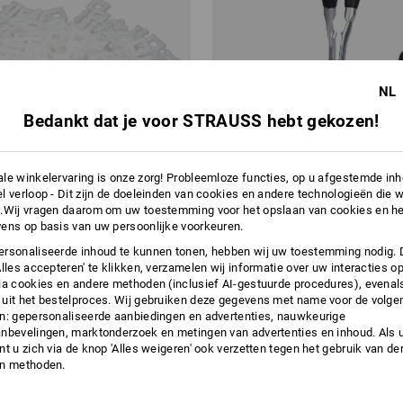
NL
Bedankt dat je voor STRAUSS hebt gekozen!
le winkelervaring is onze zorg! Probleemloze functies, op u afgestemde in
l verloop - Dit zijn de doeleinden van cookies en andere technologieën die w
.Wij vragen daarom om uw toestemming voor het opslaan van cookies en he
ens op basis van uw persoonlijke voorkeuren.
rsonaliseerde inhoud te kunnen tonen, hebben wij uw toestemming nodig. 
Alles accepteren' te klikken, verzamelen wij informatie over uw interacties o
ia cookies en andere methoden (inclusief AI-gestuurde procedures), evenal
espen, 13 mm
Span- en sluitapparaat
uit het bestelproces. Wij gebruiken deze gegevens met name voor de volge
n: gepersonaliseerde aanbiedingen en advertenties, nauwkeurige
nbevelingen, marktonderzoek en metingen van advertenties en inhoud. Als u 
€ 187,43
t u zich via de knop 'Alles weigeren' ook verzetten tegen het gebruik van der
a. 5 zakken
1
variant
(incl. BTW)
en methoden.