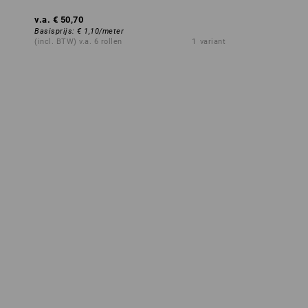
v.a.
€ 50,70
Basisprijs
:
€ 1,10
/
meter
(incl. BTW) v.a. 6 rollen
1
variant