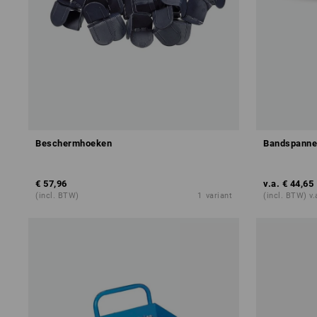
Beschermhoeken
Bandspanne
€ 57,96
v.a.
€ 44,65
(incl. BTW)
1
variant
(incl. BTW) v.