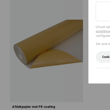
U kunt uw
instelling
configure
Zie voor 
Cooki
Afdekpapier met PE-coating