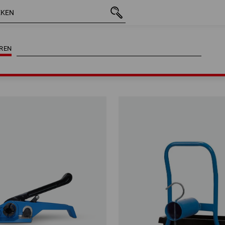
REN
REN