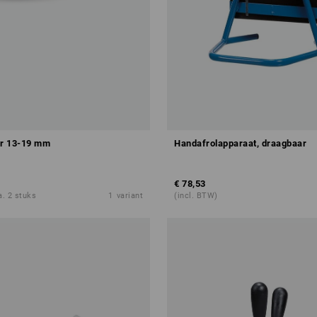
r 13-19 mm
Handafrolapparaat, draagbaar
€ 78,53
a. 2 stuks
1
variant
(incl. BTW)