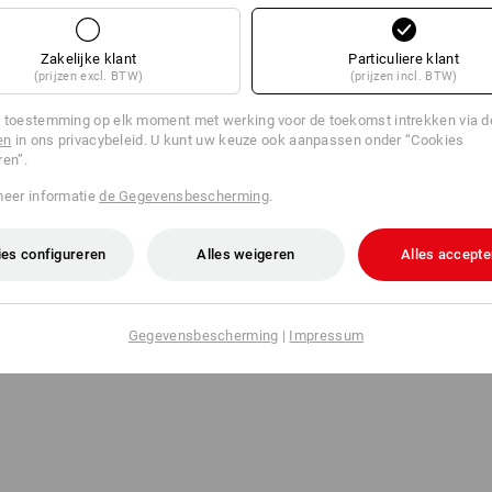
Zakelijke klant
Particuliere klant
(prijzen excl. BTW)
(prijzen incl. BTW)
 toestemming op elk moment met werking voor de toekomst intrekken via 
en
in ons privacybeleid. U kunt uw keuze ook aanpassen onder “Cookies
ren”.
meer informatie
de Gegevensbescherming
.
es configureren
Alles weigeren
Alles accepte
Gegevensbescherming
|
Impressum