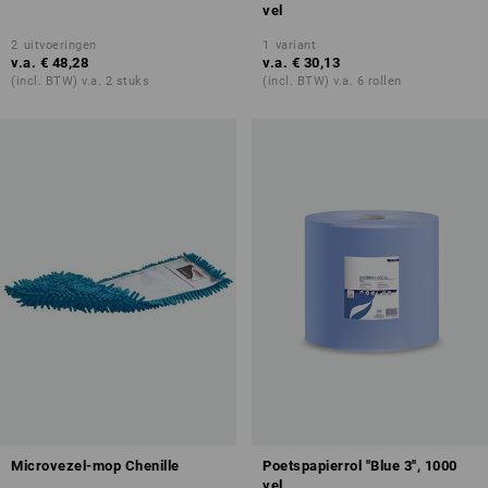
vel
2
uitvoeringen
1
variant
v.a.
€ 48,28
v.a.
€ 30,13
(incl. BTW) v.a. 2 stuks
(incl. BTW) v.a. 6 rollen
Microvezel-mop Chenille
Poetspapierrol "Blue 3", 1000
vel