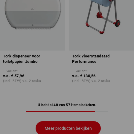
Tork dispenser voor
Tork vloerstandaard
toiletpapier Jumbo
Performance
1
variant
1
variant
v.a.
€ 57,96
v.a.
€ 130,56
(incl. BTW) v.a. 2 stuks
(incl. BTW) v.a. 2 stuks
U hebt al 48 van 57 items bekeken.
Meer producten bekijken