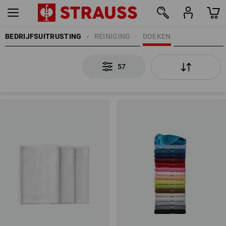
BEDRIJFSUITRUSTING
REINIGING
DOEKEN
57
57