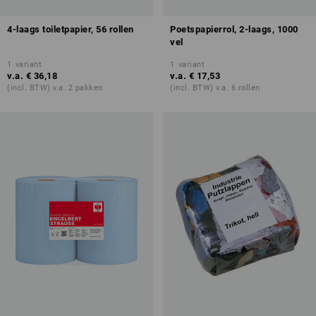
4-laags toiletpapier, 56 rollen
Poetspapierrol, 2-laags, 1000
vel
1
variant
1
variant
v.a.
€ 36,18
v.a.
€ 17,53
(incl. BTW) v.a. 2 pakken
(incl. BTW) v.a. 6 rollen