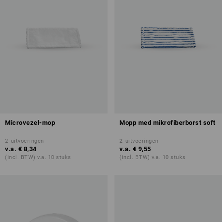
Microvezel-mop
Mopp med mikrofiberborst soft
2
uitvoeringen
2
uitvoeringen
v.a.
€ 8,34
v.a.
€ 9,55
(incl. BTW) v.a. 10 stuks
(incl. BTW) v.a. 10 stuks