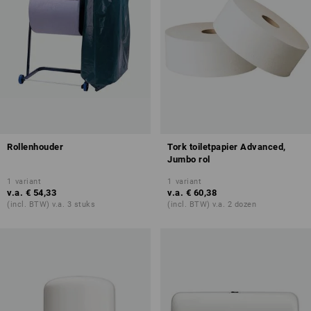
Rollenhouder
Tork toiletpapier Advanced,
Jumbo rol
1
variant
1
variant
v.a.
€ 54,33
v.a.
€ 60,38
(incl. BTW) v.a. 3 stuks
(incl. BTW) v.a. 2 dozen