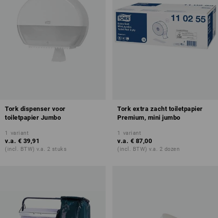
Tork dispenser voor
Tork extra zacht toiletpapier
toiletpapier Jumbo
Premium, mini jumbo
1
variant
1
variant
v.a.
€ 39,91
v.a.
€ 87,00
(incl. BTW) v.a. 2 stuks
(incl. BTW) v.a. 2 dozen