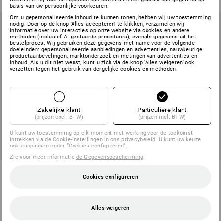
basis van uw persoonlijke voorkeuren.
Om u gepersonaliseerde inhoud te kunnen tonen, hebben wij uw toestemming
nodig. Door op de knop 'Alles accepteren' te klikken, verzamelen wij
informatie over uw interacties op onze website via cookies en andere
methoden (inclusief AI-gestuurde procedures), evenals gegevens uit het
bestelproces. Wij gebruiken deze gegevens met name voor de volgende
doeleinden: gepersonaliseerde aanbiedingen en advertenties, nauwkeurige
productaanbevelingen, marktonderzoek en metingen van advertenties en
inhoud. Als u dit niet wenst, kunt u zich via de knop 'Alles weigeren' ook
verzetten tegen het gebruik van dergelijke cookies en methoden.
Zakelijke klant
Particuliere klant
(prijzen excl. BTW)
(prijzen incl. BTW)
U kunt uw toestemming op elk moment met werking voor de toekomst
intrekken via de
Cookie-instellingen
in ons privacybeleid. U kunt uw keuze
ook aanpassen onder “Cookies configureren”.
Zie voor meer informatie
de Gegevensbescherming
.
Theedoeken Profi, per 5
Theedoeken Karo
Cookies configureren
verpakt
1
variant
1
variant
v.a.
€ 7,02
v.a.
€ 6,59
Alles weigeren
(incl. BTW) v.a. 10 pakken
(incl. BTW) v.a. 10 pakken