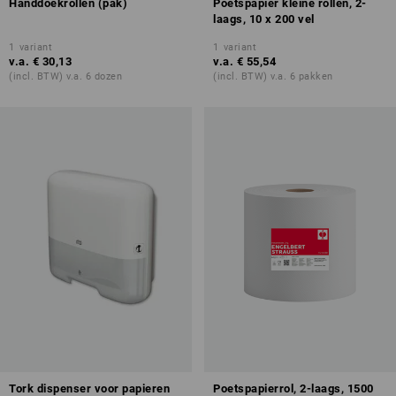
Handdoekrollen (pak)
Poetspapier kleine rollen, 2-
laags, 10 x 200 vel
1
variant
1
variant
v.a.
€ 30,13
v.a.
€ 55,54
(incl. BTW) v.a. 6 dozen
(incl. BTW) v.a. 6 pakken
Tork dispenser voor papieren
Poetspapierrol, 2-laags, 1500