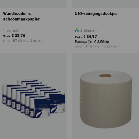
Wandhouder v.
UNI-reinigingsdoekjes
schoonmaakpapier
1
variant
2
kleuren
v.a.
€ 33,76
v.a.
€ 34,97
(incl. BTW) v.a. 3 stuks
Basisprijs
:
€ 3,50
/
kg
(incl. BTW) v.a. 10 zakken