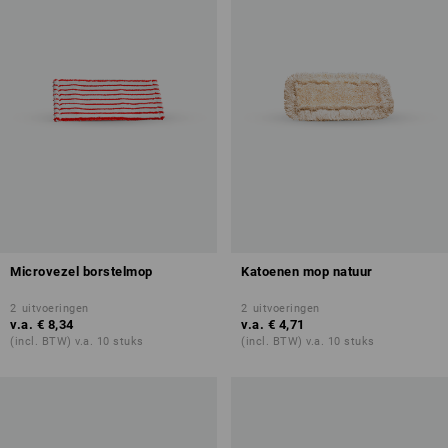
Microvezel borstelmop
Katoenen mop natuur
2
uitvoeringen
2
uitvoeringen
v.a.
€ 8,34
v.a.
€ 4,71
(incl. BTW) v.a. 10 stuks
(incl. BTW) v.a. 10 stuks