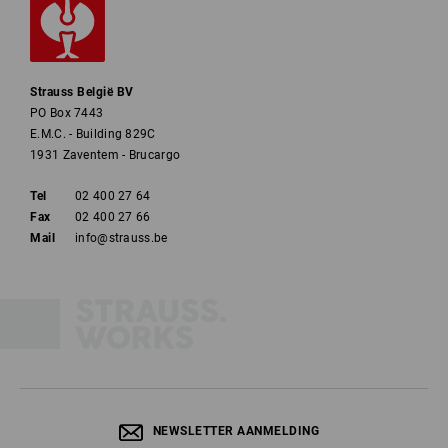
Strauss België BV
PO Box 7443
E.M.C. - Building 829C
1931 Zaventem - Brucargo
Tel
02 400 27 64
Fax
02 400 27 66
Mail
info@strauss.be
NEWSLETTER AANMELDING