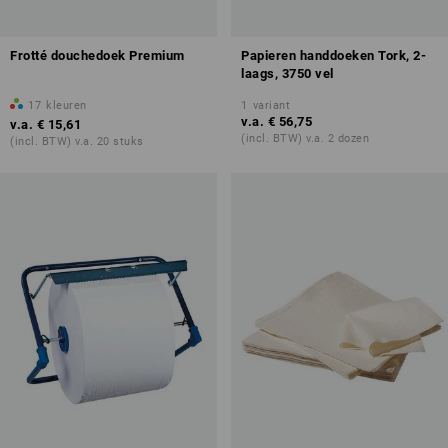
Frotté douchedoek Premium
Papieren handdoeken Tork, 2-
laags, 3750 vel
17
kleuren
1
variant
v.a.
€ 56,75
v.a.
€ 15,61
(incl. BTW) v.a. 2 dozen
(incl. BTW) v.a. 20 stuks