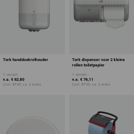
Tork handdoekrolhouder
Tork dispenser voor 2 kleine
rollen toiletpapier
1
variant
1
variant
v.a.
€ 62,80
v.a.
€ 76,11
(incl. BTW) v.a. 2 stuks
(incl. BTW) v.a. 2 stuks