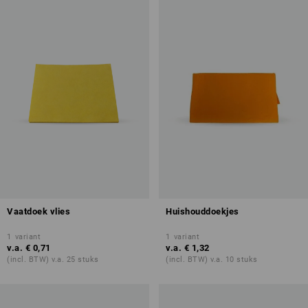
Vaatdoek vlies
Huishouddoekjes
1
variant
1
variant
v.a.
€ 0,71
v.a.
€ 1,32
(incl. BTW) v.a. 25 stuks
(incl. BTW) v.a. 10 stuks