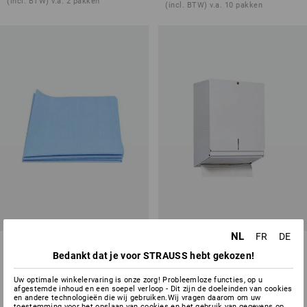
(incl. BTW) v.a. 2 pakken
(incl. BTW) v.a. 10 pakken
NL
FR
DE
Microvezeldoekjes
Handdoekdispenser
Bedankt dat je voor STRAUSS hebt gekozen!
Professional, set van 5 stuks
4
kleuren
1
variant
Uw optimale winkelervaring is onze zorg! Probleemloze functies, op u
v.a.
€ 36,18
afgestemde inhoud en een soepel verloop - Dit zijn de doeleinden van cookies
v.a.
€ 7,14
en andere technologieën die wij gebruiken.Wij vragen daarom om uw
(incl. BTW) v.a. 2 stuks
(incl. BTW) v.a. 6 pakken
toestemming voor het opslaan van cookies en het gebruik van gegevens op