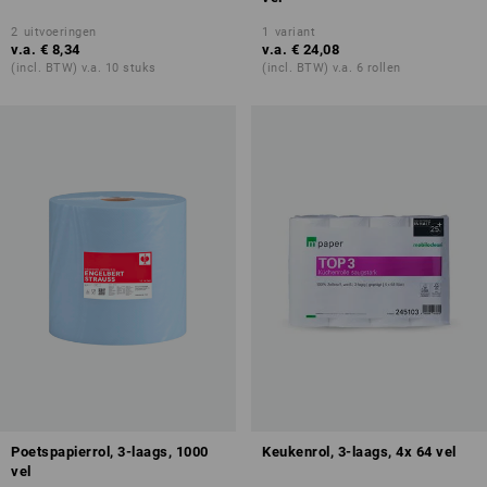
2
uitvoeringen
1
variant
v.a.
€ 8,34
v.a.
€ 24,08
(incl. BTW) v.a. 10 stuks
(incl. BTW) v.a. 6 rollen
Poetspapierrol, 3-laags, 1000
Keukenrol, 3-laags, 4x 64 vel
vel