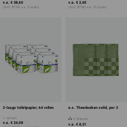
v.a.
€ 38,60
v.a.
€ 2,65
(incl. BTW) v.a. 3 stuks
(incl. BTW) v.a. 10 stuks
2-laags toiletpapier, 64 rollen
e.s. Theedoeken solid, per 3
1
variant
5
kleuren
v.a.
€ 24,08
v.a.
€ 8,31