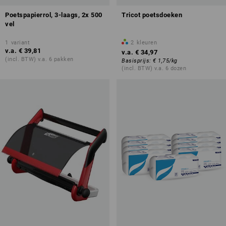
Poetspapierrol, 3-laags, 2x 500
Tricot poetsdoeken
vel
1
variant
2
kleuren
v.a.
€ 39,81
v.a.
€ 34,97
(incl. BTW) v.a. 6 pakken
Basisprijs
:
€ 1,75
/
kg
(incl. BTW) v.a. 6 dozen