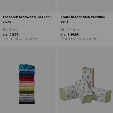
Theedoek Microvezel, set van 3
Frotté handdoeken Premium
stuks
per 3
2
kleuren
17
kleuren
v.a.
€ 8,35
v.a.
€ 20,98
(incl. BTW) v.a. 10 pakken
(incl. BTW) v.a. 20 pakken