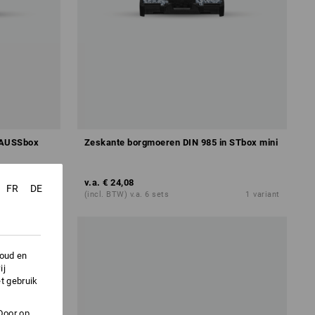
RAUSSbox
Zeskante borgmoeren DIN 985 in STbox mini
v.a.
€ 24,08
FR
DE
1
variant
(incl. BTW) v.a. 6 sets
1
variant
houd en
ij
t gebruik
Door op