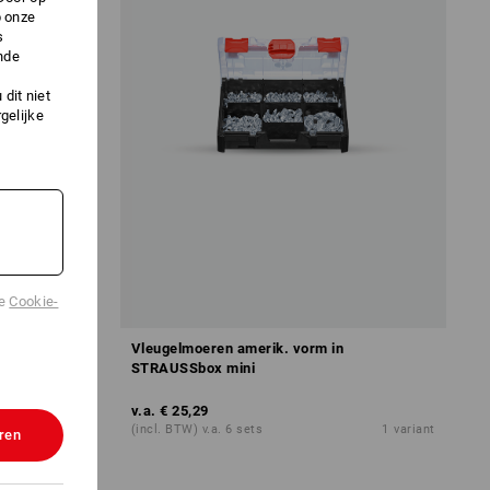
p onze
s
nde
dit niet
gelijke
de
Cookie-
7 in
Vleugelmoeren amerik. vorm in
STRAUSSbox mini
v.a.
€ 25,29
1
variant
(incl. BTW) v.a. 6 sets
1
variant
ren