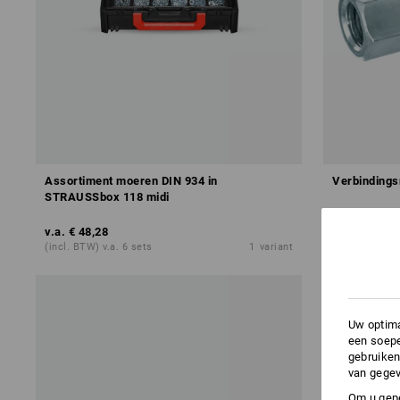
Assortiment moeren DIN 934 in
Verbinding
STRAUSSbox 118 midi
v.a.
€ 48,28
v.a.
€ 8,11
(incl. BTW) v.a. 6 sets
1
variant
(incl. BTW) v
Uw optima
een soepe
gebruiken
van gegev
Om u gepe