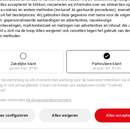
Alles accepteren' te klikken, verzamelen wij informatie over uw interacties o
ia cookies en andere methoden (inclusief AI-gestuurde procedures), evenal
uit het bestelproces. Wij gebruiken deze gegevens met name voor de volge
n: gepersonaliseerde aanbiedingen en advertenties, nauwkeurige
nbevelingen, marktonderzoek en metingen van advertenties en inhoud. Als u 
t u zich via de knop 'Alles weigeren' ook verzetten tegen het gebruik van der
en methoden.
Zakelijke klant
Particuliere klant
(prijzen excl. BTW)
(prijzen incl. BTW)
 toestemming op elk moment met werking voor de toekomst intrekken via 
en
in ons privacybeleid. U kunt uw keuze ook aanpassen onder “Cookies
ren”.
N 1587 hoge vorm, A2
Assortiment dopmoeren DIN 158
STRAUSSbox mini
meer informatie
de Gegevensbescherming
.
v.a.
€ 27,71
.a. 3 pakken
4
uitvoeringen
(incl. BTW) v.a. 6 sets
es configureren
Alles weigeren
Alles accepte