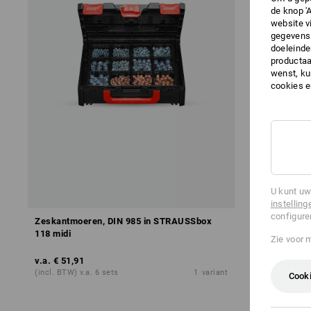
de knop '
website v
gegevens 
doeleinde
productaa
wenst, kun
cookies 
U kunt uw
instelling
configure
Zeskantmoeren, DIN 985 in STRAUSSbox
Dopmoer DI
118 midi
Zie voor 
v.a.
€ 51,91
v.a.
€ 20,21
(incl. BTW) v.a. 6 sets
1
variant
(incl. BTW) v
Cooki