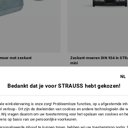
smoer met zeskant
Zeskant-moeren DIN 934 in ST
mini
v.a.
€ 21,66
NL
.a. 3 pakken
4
uitvoeringen
(incl. BTW) v.a. 6 sets
Bedankt dat je voor STRAUSS hebt gekozen!
le winkelervaring is onze zorg! Probleemloze functies, op u afgestemde in
l verloop - Dit zijn de doeleinden van cookies en andere technologieën die w
.Wij vragen daarom om uw toestemming voor het opslaan van cookies en he
ens op basis van uw persoonlijke voorkeuren.
rsonaliseerde inhoud te kunnen tonen, hebben wij uw toestemming nodig. 