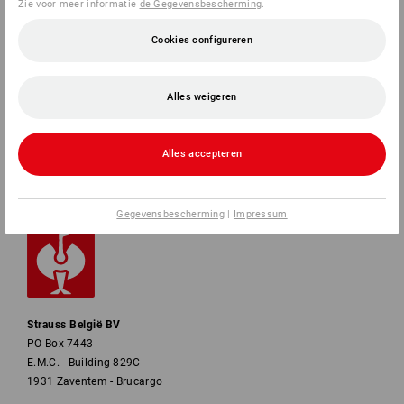
Zie voor meer informatie
de Gegevensbescherming
.
SERVICE
Cookies configureren
BEDRIJVEN
Alles weigeren
INFORMATIE
Alles accepteren
BETAALWIJZEN
Gegevensbescherming
|
Impressum
Strauss België BV
PO Box 7443
E.M.C. - Building 829C
1931 Zaventem - Brucargo