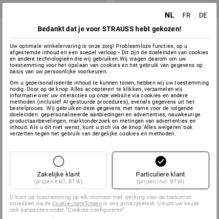
NL
FR
DE
Platenwagen voor
Insteekbeugels voor
Bedankt dat je voor STRAUSS hebt gekozen!
insteekbeugels
Platenwagen
Uw optimale winkelervaring is onze zorg! Probleemloze functies, op u
4
uitvoeringen
6
uitvoeringen
afgestemde inhoud en een soepel verloop - Dit zijn de doeleinden van cookies
en andere technologieën die wij gebruiken.Wij vragen daarom om uw
v.a.
€ 471,78
v.a.
€ 37,39
toestemming voor het opslaan van cookies en het gebruik van gegevens op
(incl. BTW)
(incl. BTW)
basis van uw persoonlijke voorkeuren.
Om u gepersonaliseerde inhoud te kunnen tonen, hebben wij uw toestemming
nodig. Door op de knop 'Alles accepteren' te klikken, verzamelen wij
informatie over uw interacties op onze website via cookies en andere
methoden (inclusief AI-gestuurde procedures), evenals gegevens uit het
U hebt al 4 van 4 items bekeken.
bestelproces. Wij gebruiken deze gegevens met name voor de volgende
doeleinden: gepersonaliseerde aanbiedingen en advertenties, nauwkeurige
productaanbevelingen, marktonderzoek en metingen van advertenties en
inhoud. Als u dit niet wenst, kunt u zich via de knop 'Alles weigeren' ook
verzetten tegen het gebruik van dergelijke cookies en methoden.
Zakelijke klant
Particuliere klant
(prijzen excl. BTW)
(prijzen incl. BTW)
U kunt uw toestemming op elk moment met werking voor de toekomst
SERVICE 02 400 27 64
intrekken via de
Cookie-instellingen
in ons privacybeleid. U kunt uw keuze
ook aanpassen onder “Cookies configureren”.