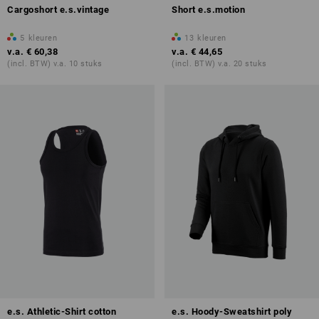
Cargoshort e.s.vintage
Short e.s.motion
5
kleuren
13
kleuren
v.a.
€ 60,38
v.a.
€ 44,65
(incl. BTW) v.a. 10 stuks
(incl. BTW) v.a. 20 stuks
e.s. Athletic-Shirt cotton
e.s. Hoody-Sweatshirt poly