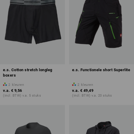
e.s. Cotton stretch longleg
e.s. Functionele short Superlite
boxers
2
kleuren
2
kleuren
v.a.
€ 9,56
v.a.
€ 49,49
(incl. BTW) v.a. 5 stuks
(incl. BTW) v.a. 20 stuks