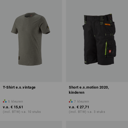
T-Shirt e.s.vintage
Short e.s.motion 2020,
kinderen
5
kleuren
7
kleuren
v.a.
€ 15,61
v.a.
€ 27,71
(incl. BTW) v.a. 10 stuks
(incl. BTW) v.a. 3 stuks