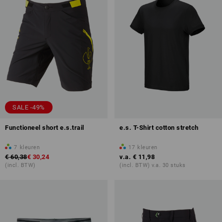
SALE -49%
Functioneel short e.s.trail
e.s. T-Shirt cotton stretch
7
kleuren
17
kleuren
€ 60,38
€ 30,24
v.a.
€ 11,98
(incl. BTW)
(incl. BTW) v.a. 30 stuks