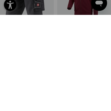
Short e.s.motion zomer
e.s. Hoody-Sweatjack poly
cotton
4
kleuren
15
kleuren
v.a.
€ 44,65
v.a.
€ 40,54
(incl. BTW) v.a. 10 stuks
(incl. BTW) v.a. 30 stuks