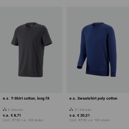
e.s. T-Shirt cotton, long fit
e.s. Sweatshirt poly cotton
6
kleuren
27
kleuren
v.a.
€ 8,71
v.a.
€ 20,21
(incl. BTW) v.a. 100 stuks
(incl. BTW) v.a. 100 stuks