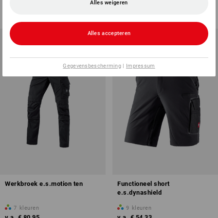
Alles weigeren
v.a.
€ 59,17
v.a.
€ 60,38
(incl. BTW) v.a. 20 stuks
(incl. BTW) v.a. 10 stuks
Alles accepteren
Gegevensbescherming
|
Impressum
Werkbroek e.s.motion ten
Functioneel short
e.s.dynashield
7
kleuren
9
kleuren
v.a.
€ 80,95
v.a.
€ 54,33