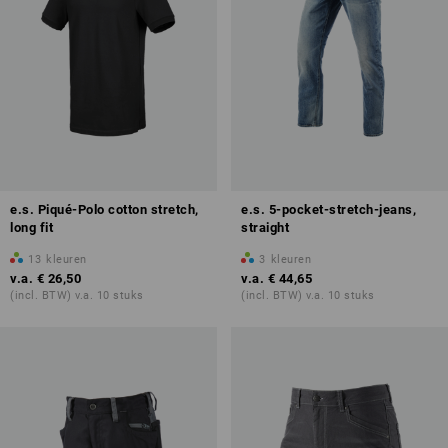
e.s. Piqué-Polo cotton stretch,
e.s. 5-pocket-stretch-jeans,
long fit
straight
13
kleuren
3
kleuren
v.a.
€ 26,50
v.a.
€ 44,65
(incl. BTW) v.a. 10 stuks
(incl. BTW) v.a. 10 stuks