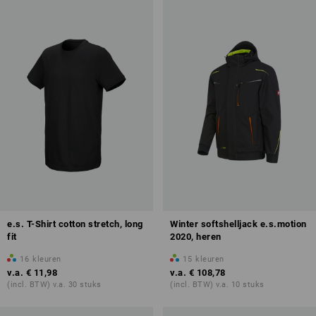
e.s. T-Shirt cotton stretch, long
Winter softshelljack e.s.motion
fit
2020, heren
16
kleuren
15
kleuren
v.a.
€ 11,98
v.a.
€ 108,78
(incl. BTW) v.a. 30 stuks
(incl. BTW) v.a. 10 stuks