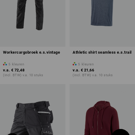
Workercargobroek e.s.vintage
Athletic shirt seamless e.s.trail
5
kleuren
5
kleuren
v.a.
€ 72,48
v.a.
€ 21,66
(incl. BTW) v.a. 10 stuks
(incl. BTW) v.a. 10 stuks