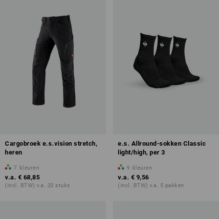
Cargobroek e.s.vision stretch,
e.s. Allround-sokken Classic
heren
light/high, per 3
7
kleuren
9
kleuren
v.a.
€ 68,85
v.a.
€ 9,56
(incl. BTW) v.a. 20 stuks
(incl. BTW) v.a. 5 pakken