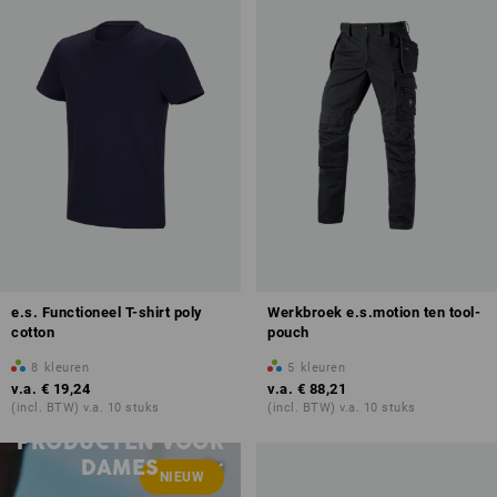
e.s. Functioneel T-shirt poly
Werkbroek e.s.motion ten tool-
cotton
pouch
8
kleuren
5
kleuren
v.a.
€ 19,24
v.a.
€ 88,21
(incl. BTW) v.a. 10 stuks
(incl. BTW) v.a. 10 stuks
NIEUWE
PRODUCTEN VOOR
DAMES
NIEUW