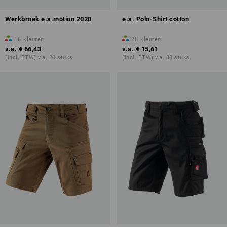
Werkbroek e.s.motion 2020
e.s. Polo-Shirt cotton
16
kleuren
28
kleuren
v.a.
€ 66,43
v.a.
€ 15,61
(incl. BTW) v.a. 20 stuks
(incl. BTW) v.a. 30 stuks