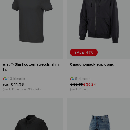
SALE -49%
e.s. T-Shirt cotton stretch, slim
Capuchonjack e.s.iconic
fit
13
kleuren
5
kleuren
v.a.
€ 11,98
€ 60,38
€ 30,24
(incl. BTW) v.a. 30 stuks
(incl. BTW)