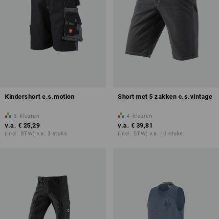
Kindershort e.s.motion
Short met 5 zakken e.s.vintage
3
kleuren
4
kleuren
v.a.
€ 25,29
v.a.
€ 39,81
(incl. BTW) v.a. 3 stuks
(incl. BTW) v.a. 10 stuks