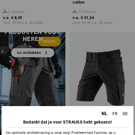
cotton
6
kleuren
19
kleuren
v.a.
€ 8,35
v.a.
€ 31,34
(incl. BTW) v.a. 30 stuks
(incl. BTW) v.a. 30 stuks
NIEUWE
PRODUCTEN VOOR
HEREN
NIEUW
nu ontdekken
NL
FR
DE
Bedankt dat je voor STRAUSS hebt gekozen!
Short e.s.concrete light
Uw optimale winkelervaring is onze zorg! Probleemloze functies, op u