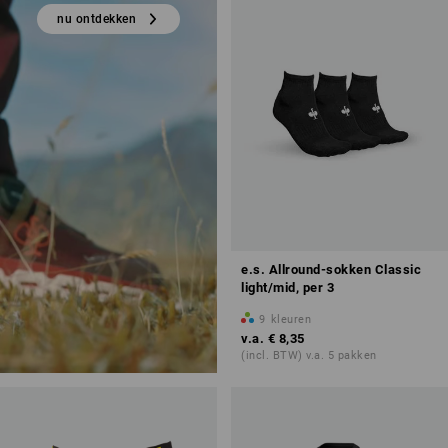
nu ontdekken
e.s. Allround-sokken Classic
light/mid, per 3
9
kleuren
v.a.
€ 8,35
(incl. BTW) v.a. 5 pakken