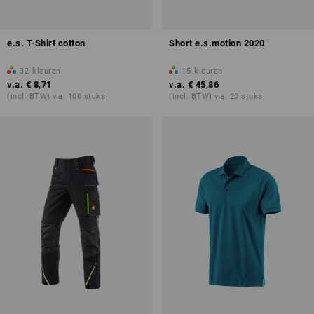
e.s. T-Shirt cotton
Short e.s.motion 2020
32
kleuren
15
kleuren
v.a.
€ 8,71
v.a.
€ 45,86
(incl. BTW) v.a. 100 stuks
(incl. BTW) v.a. 20 stuks