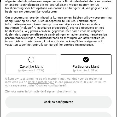
afgestemde inhoud en een soepel verloop - Dit zijn de doeleinden van cookies
5
kleuren
en andere technologieën die wij gebruiken.Wij vragen daarom om uw
toestemming voor het opslaan van cookies en het gebruik van gegevens op
v.a.
€ 54,33
basis van uw persoonlijke voorkeuren.
(incl. BTW) v.a. 10 stuks
Om u gepersonaliseerde inhoud te kunnen tonen, hebben wij uw toestemming
nodig. Door op de knop 'Alles accepteren' te klikken, verzamelen wij
informatie over uw interacties op onze website via cookies en andere
methoden (inclusief AI-gestuurde procedures), evenals gegevens uit het
bestelproces. Wij gebruiken deze gegevens met name voor de volgende
doeleinden: gepersonaliseerde aanbiedingen en advertenties, nauwkeurige
productaanbevelingen, marktonderzoek en metingen van advertenties en
inhoud. Als u dit niet wenst, kunt u zich via de knop 'Alles weigeren' ook
verzetten tegen het gebruik van dergelijke cookies en methoden.
Zakelijke klant
Particuliere klant
(prijzen excl. BTW)
(prijzen incl. BTW)
U kunt uw toestemming op elk moment met werking voor de toekomst
intrekken via de
Cookie-instellingen
in ons privacybeleid. U kunt uw keuze
ook aanpassen onder “Cookies configureren”.
Zie voor meer informatie
de Gegevensbescherming
.
Cookies configureren
Short e.s.vision stretch, heren
Short e.s.motion ten
5
kleuren
5
kleuren