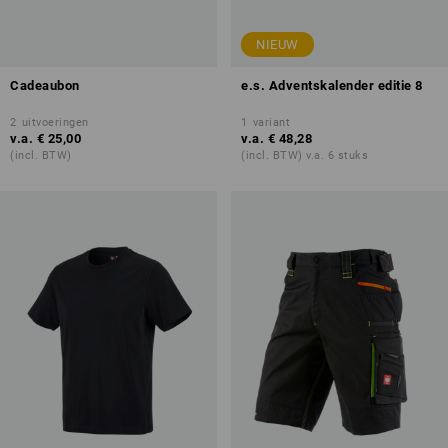
NIEUW
Cadeaubon
e.s. Adventskalender editie 8
2
uitvoeringen
1
variant
v.a.
€ 25,00
v.a.
€ 48,28
(incl. BTW)
(incl. BTW) v.a. 6 stuks