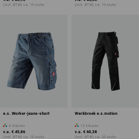
(incl. BTW) v.a. 10 stuks
(incl. BTW) v.a. 10 stuks
e.s. Worker-jeans-short
Werkbroek e.s.motion
4
kleuren
13
kleuren
v.a.
€ 45,86
v.a.
€ 60,38
(incl. BTW) v.a. 10 stuks
(incl. BTW) v.a. 20 stuks