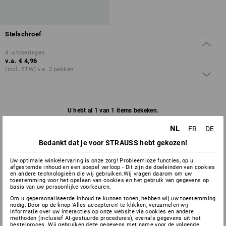
Stelschroef
4
uitvoeringen
v.a.
€ 4,96
(incl. BTW) v.a. 3 pakken
U hebt al 1 van 1 items bekeken.
NL
FR
DE
Bedankt dat je voor STRAUSS hebt gekozen!
Uw optimale winkelervaring is onze zorg! Probleemloze functies, op u
afgestemde inhoud en een soepel verloop - Dit zijn de doeleinden van cookies
en andere technologieën die wij gebruiken.Wij vragen daarom om uw
toestemming voor het opslaan van cookies en het gebruik van gegevens op
basis van uw persoonlijke voorkeuren.
Om u gepersonaliseerde inhoud te kunnen tonen, hebben wij uw toestemming
nodig. Door op de knop 'Alles accepteren' te klikken, verzamelen wij
SERVICE 02 400 27 64
informatie over uw interacties op onze website via cookies en andere
methoden (inclusief AI-gestuurde procedures), evenals gegevens uit het
bestelproces. Wij gebruiken deze gegevens met name voor de volgende