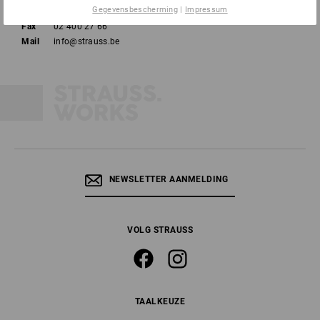
Gegevensbescherming
|
Impressum
Tel
02 400 27 64
Fax
02 400 27 66
Mail
info@strauss.be
NEWSLETTER AANMELDING
VOLG STRAUSS
TAALKEUZE