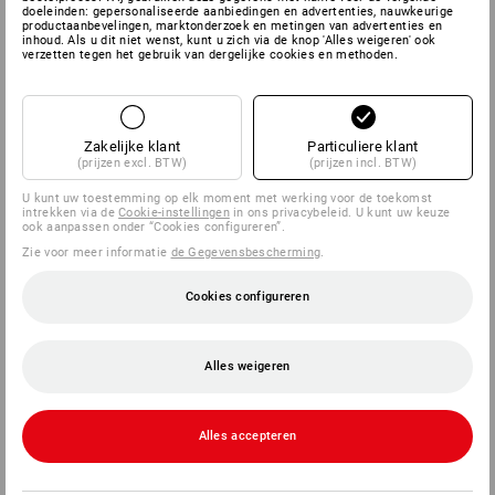
doeleinden: gepersonaliseerde aanbiedingen en advertenties, nauwkeurige
productaanbevelingen, marktonderzoek en metingen van advertenties en
SERVICE
inhoud. Als u dit niet wenst, kunt u zich via de knop 'Alles weigeren' ook
verzetten tegen het gebruik van dergelijke cookies en methoden.
BEDRIJVEN
INFORMATIE
Zakelijke klant
Particuliere klant
(prijzen excl. BTW)
(prijzen incl. BTW)
BETAALWIJZEN
U kunt uw toestemming op elk moment met werking voor de toekomst
intrekken via de
Cookie-instellingen
in ons privacybeleid. U kunt uw keuze
ook aanpassen onder “Cookies configureren”.
Zie voor meer informatie
de Gegevensbescherming
.
Cookies configureren
Alles weigeren
Strauss België BV
PO Box 7443
Alles accepteren
E.M.C. - Building 829C
1931 Zaventem - Brucargo