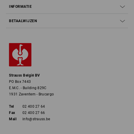
INFORMATIE
BETAALWIJZEN
Strauss België BV
PO Box 7443
E.M.C. - Building 829C
1931 Zaventem - Brucargo
Tel
02 400 27 64
Fax
02 400 27 66
Mail
info@strauss.be