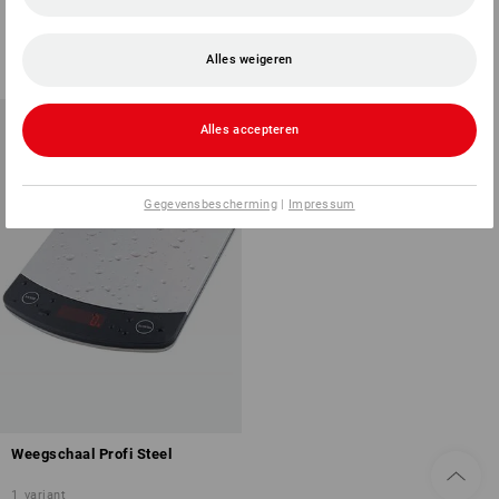
1
kleur
1
kleur
v.a.
€ 17,41
v.a.
€ 23,58
Alles weigeren
(incl. BTW) v.a. 3 stuks
(incl. BTW) v.a. 3 stuks
Alles accepteren
Gegevensbescherming
|
Impressum
Weegschaal Profi Steel
1
variant