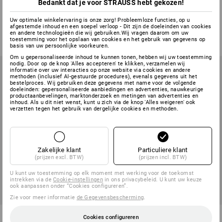
Bedankt dat je voor STRAUSS hebt gekozen!
Brother TZe-tapes, 18 mm
Brother TZe-tapes, 24 mm
Uw optimale winkelervaring is onze zorg! Probleemloze functies, op u
1
kleur
1
kleur
afgestemde inhoud en een soepel verloop - Dit zijn de doeleinden van cookies
v.a.
€ 17,65
v.a.
€ 20,80
en andere technologieën die wij gebruiken.Wij vragen daarom om uw
toestemming voor het opslaan van cookies en het gebruik van gegevens op
(incl. BTW) v.a. 5 stuks
(incl. BTW) v.a. 5 stuks
basis van uw persoonlijke voorkeuren.
Om u gepersonaliseerde inhoud te kunnen tonen, hebben wij uw toestemming
nodig. Door op de knop 'Alles accepteren' te klikken, verzamelen wij
informatie over uw interacties op onze website via cookies en andere
methoden (inclusief AI-gestuurde procedures), evenals gegevens uit het
bestelproces. Wij gebruiken deze gegevens met name voor de volgende
doeleinden: gepersonaliseerde aanbiedingen en advertenties, nauwkeurige
productaanbevelingen, marktonderzoek en metingen van advertenties en
inhoud. Als u dit niet wenst, kunt u zich via de knop 'Alles weigeren' ook
verzetten tegen het gebruik van dergelijke cookies en methoden.
Zakelijke klant
Particuliere klant
(prijzen excl. BTW)
(prijzen incl. BTW)
U kunt uw toestemming op elk moment met werking voor de toekomst
intrekken via de
Cookie-instellingen
in ons privacybeleid. U kunt uw keuze
ook aanpassen onder “Cookies configureren”.
Zie voor meer informatie
de Gegevensbescherming
.
DYMO D1 labeltape, 9 mm
DYMO D1 labeltape, 19 mm
Cookies configureren