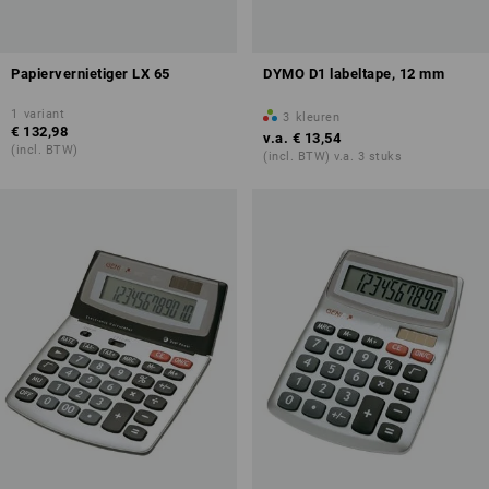
Papiervernietiger LX 65
DYMO D1 labeltape, 12 mm
1
variant
3
kleuren
€ 132,98
v.a.
€ 13,54
(incl. BTW)
(incl. BTW) v.a. 3 stuks