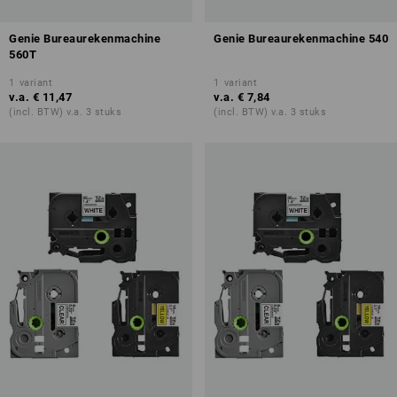
Genie Bureaurekenmachine
Genie Bureaurekenmachine 540
560T
1
variant
1
variant
v.a.
€ 11,47
v.a.
€ 7,84
(incl. BTW) v.a. 3 stuks
(incl. BTW) v.a. 3 stuks