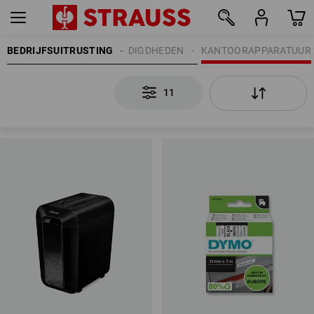
BEDRIJFSUITRUSTING
KANTOORBENODIGDHEDEN
KANTOORAPPARATUUR
11
11