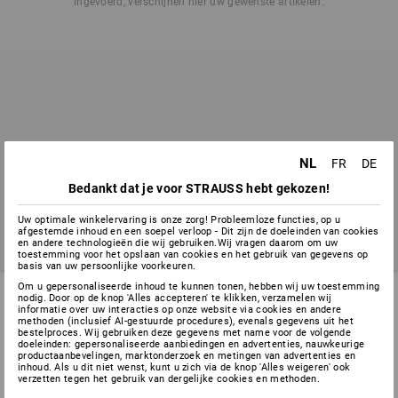
ingevoerd, verschijnen hier uw gewenste artikelen.
NL
FR
DE
Bedankt dat je voor STRAUSS hebt gekozen!
Uw optimale winkelervaring is onze zorg! Probleemloze functies, op u
afgestemde inhoud en een soepel verloop - Dit zijn de doeleinden van cookies
en andere technologieën die wij gebruiken.Wij vragen daarom om uw
toestemming voor het opslaan van cookies en het gebruik van gegevens op
basis van uw persoonlijke voorkeuren.
Om u gepersonaliseerde inhoud te kunnen tonen, hebben wij uw toestemming
nodig. Door op de knop 'Alles accepteren' te klikken, verzamelen wij
informatie over uw interacties op onze website via cookies en andere
methoden (inclusief AI-gestuurde procedures), evenals gegevens uit het
SERVICE 02 400 27 64
bestelproces. Wij gebruiken deze gegevens met name voor de volgende
doeleinden: gepersonaliseerde aanbiedingen en advertenties, nauwkeurige
productaanbevelingen, marktonderzoek en metingen van advertenties en
inhoud. Als u dit niet wenst, kunt u zich via de knop 'Alles weigeren' ook
verzetten tegen het gebruik van dergelijke cookies en methoden.
SERVICE