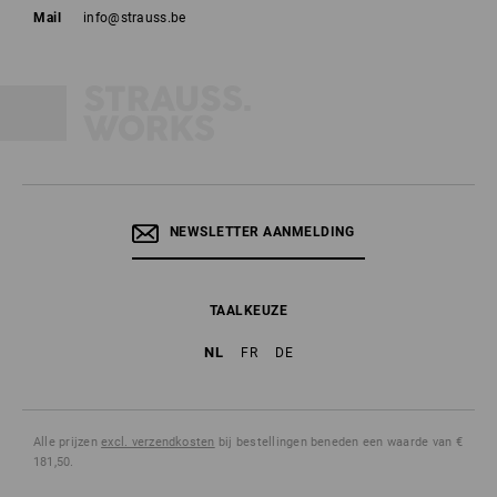
Mail
info@strauss.be
NEWSLETTER AANMELDING
TAALKEUZE
NL
FR
DE
Alle prijzen
excl. verzendkosten
bij bestellingen beneden een waarde van €
181,50.