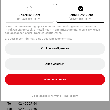
BEDRIJVEN
Zakelijke klant
Particuliere klant
(prijzen excl. BTW)
(prijzen incl. BTW)
INFORMATIE
U kunt uw toestemming op elk moment met werking voor de toekomst
intrekken via de
Cookie-instellingen
in ons privacybeleid. U kunt uw keuze
ook aanpassen onder “Cookies configureren”.
BETAALWIJZEN
Zie voor meer informatie
de Gegevensbescherming
.
Cookies configureren
Alles weigeren
Strauss België BV
Alles accepteren
PO Box 7443
E.M.C. - Building 829C
1931 Zaventem - Brucargo
Gegevensbescherming
|
Impressum
Tel
02 400 27 64
Fax
02 400 27 66