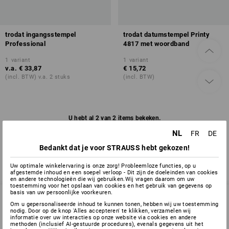
trodat ingangsstempel
trodat datumstempel Printy
Professional
4817 met woordband
1
variant
1
variant
v.a.
€ 33,87
€ 15,72
(incl. BTW) v.a. 2 stuks
(incl. BTW)
U hebt al 2 van 2 items bekeken.
NL
FR
DE
Bedankt dat je voor STRAUSS hebt gekozen!
Uw optimale winkelervaring is onze zorg! Probleemloze functies, op u
afgestemde inhoud en een soepel verloop - Dit zijn de doeleinden van cookies
en andere technologieën die wij gebruiken.Wij vragen daarom om uw
toestemming voor het opslaan van cookies en het gebruik van gegevens op
basis van uw persoonlijke voorkeuren.
Om u gepersonaliseerde inhoud te kunnen tonen, hebben wij uw toestemming
nodig. Door op de knop 'Alles accepteren' te klikken, verzamelen wij
SERVICE 02 400 27 64
informatie over uw interacties op onze website via cookies en andere
methoden (inclusief AI-gestuurde procedures), evenals gegevens uit het