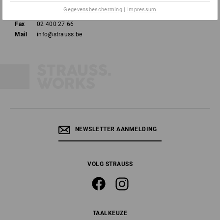
Gegevensbescherming
|
Impressum
Tel
02 400 27 64
Fax
02 400 27 66
Mail
info@strauss.be
NEWSLETTER AANMELDING
VOLG STRAUSS
TAALKEUZE