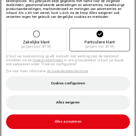
bestelproces. Wij gebruiken deze gegevens met name voor de volgende
doeleinden: gepersonaliseerde aanbiedingen en advertenties, nauwkeurige
productaanbevelingen, marktonderzoek en metingen van advertenties en
inhoud. Als u dit niet wenst, kunt u zich via de knop 'Alles weigeren' ook
SERVICE
verzetten tegen het gebruik van dergelijke cookies en methoden.
BEDRIJVEN
Zakelijke klant
Particuliere klant
INFORMATIE
(prijzen excl. BTW)
(prijzen incl. BTW)
U kunt uw toestemming op elk moment met werking voor de toekomst
BETAALWIJZEN
intrekken via de
Cookie-instellingen
in ons privacybeleid. U kunt uw keuze
ook aanpassen onder “Cookies configureren”.
Zie voor meer informatie
de Gegevensbescherming
.
Cookies configureren
Alles weigeren
Strauss België BV
PO Box 7443
Alles accepteren
E.M.C. - Building 829C
1931 Zaventem - Brucargo