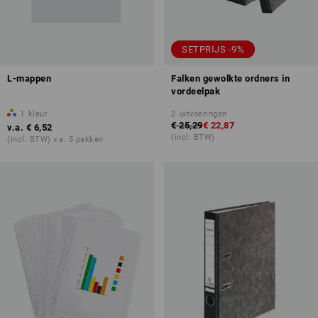
SETPRIJS -9%
L-mappen
Falken gewolkte ordners in
vordeelpak
1
kleur
2
uitvoeringen
€ 25,29
€ 22,87
v.a.
€ 6,52
(incl. BTW)
(incl. BTW) v.a. 5 pakken