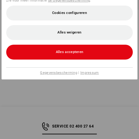
Zie voor meer informatie
de Gegevensbescherming
.
Cookies configureren
Herlitz Ordners maX.file
Herlitz Ordners maX.file nature
protect
1
kleur
1
kleur
Alles weigeren
v.a.
€ 3,98
v.a.
€ 3,01
(incl. BTW) v.a. 20 stuks
(incl. BTW) v.a. 20 stuks
Alles accepteren
U hebt al 8 van 8 items bekeken.
Gegevensbescherming
|
Impressum
SERVICE 02 400 27 64