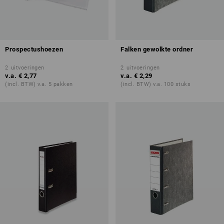
Prospectushoezen
Falken gewolkte ordner
2
uitvoeringen
2
uitvoeringen
v.a.
€ 2,77
v.a.
€ 2,29
(incl. BTW) v.a. 5 pakken
(incl. BTW) v.a. 100 stuks