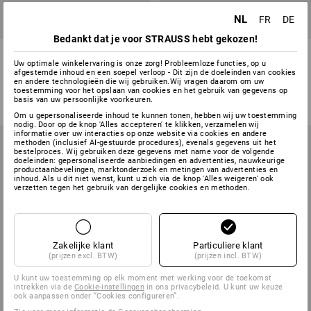
NL
FR
DE
Bedankt dat je voor STRAUSS hebt gekozen!
Falken kunststof ordners
Herlitz dubbele ordner
Uw optimale winkelervaring is onze zorg! Probleemloze functies, op u
afgestemde inhoud en een soepel verloop - Dit zijn de doeleinden van cookies
1
variant
6
kleuren
en andere technologieën die wij gebruiken.Wij vragen daarom om uw
v.a.
€ 4,83
toestemming voor het opslaan van cookies en het gebruik van gegevens op
v.a.
€ 2,65
basis van uw persoonlijke voorkeuren.
(incl. BTW) v.a. 10 stuks
(incl. BTW) v.a. 20 stuks
Om u gepersonaliseerde inhoud te kunnen tonen, hebben wij uw toestemming
nodig. Door op de knop 'Alles accepteren' te klikken, verzamelen wij
informatie over uw interacties op onze website via cookies en andere
methoden (inclusief AI-gestuurde procedures), evenals gegevens uit het
bestelproces. Wij gebruiken deze gegevens met name voor de volgende
doeleinden: gepersonaliseerde aanbiedingen en advertenties, nauwkeurige
productaanbevelingen, marktonderzoek en metingen van advertenties en
inhoud. Als u dit niet wenst, kunt u zich via de knop 'Alles weigeren' ook
verzetten tegen het gebruik van dergelijke cookies en methoden.
Zakelijke klant
Particuliere klant
(prijzen excl. BTW)
(prijzen incl. BTW)
U kunt uw toestemming op elk moment met werking voor de toekomst
intrekken via de
Cookie-instellingen
in ons privacybeleid. U kunt uw keuze
ook aanpassen onder “Cookies configureren”.