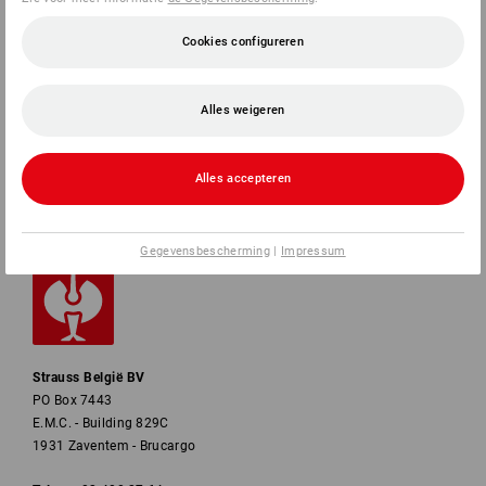
SERVICE
Cookies configureren
BEDRIJVEN
Alles weigeren
INFORMATIE
Alles accepteren
BETAALWIJZEN
Gegevensbescherming
|
Impressum
Strauss België BV
PO Box 7443
E.M.C. - Building 829C
1931 Zaventem - Brucargo