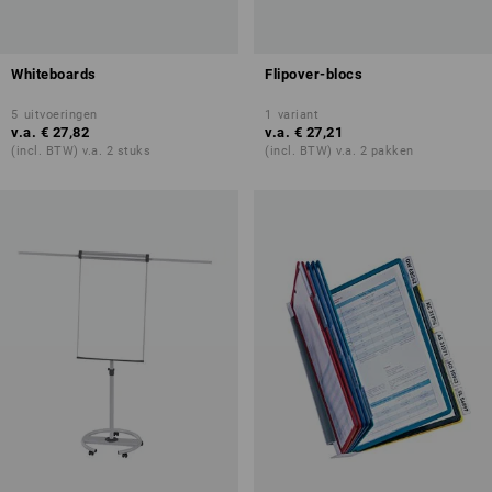
Whiteboards
Flipover-blocs
5
uitvoeringen
1
variant
v.a.
€ 27,82
v.a.
€ 27,21
(incl. BTW) v.a. 2 stuks
(incl. BTW) v.a. 2 pakken