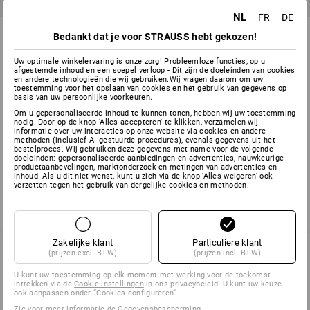
NL
FR
DE
Flipover mobil
DURABLE VARIO Display Wall
Bedankt dat je voor STRAUSS hebt gekozen!
10
Uw optimale winkelervaring is onze zorg! Probleemloze functies, op u
1
kleur
1
kleur
afgestemde inhoud en een soepel verloop - Dit zijn de doeleinden van cookies
v.a.
€ 134,29
v.a.
€ 47,07
en andere technologieën die wij gebruiken.Wij vragen daarom om uw
toestemming voor het opslaan van cookies en het gebruik van gegevens op
(incl. BTW) v.a. 2 stuks
(incl. BTW) v.a. 2 stuks
basis van uw persoonlijke voorkeuren.
Om u gepersonaliseerde inhoud te kunnen tonen, hebben wij uw toestemming
nodig. Door op de knop 'Alles accepteren' te klikken, verzamelen wij
informatie over uw interacties op onze website via cookies en andere
methoden (inclusief AI-gestuurde procedures), evenals gegevens uit het
U hebt al 4 van 4 items bekeken.
bestelproces. Wij gebruiken deze gegevens met name voor de volgende
doeleinden: gepersonaliseerde aanbiedingen en advertenties, nauwkeurige
productaanbevelingen, marktonderzoek en metingen van advertenties en
inhoud. Als u dit niet wenst, kunt u zich via de knop 'Alles weigeren' ook
verzetten tegen het gebruik van dergelijke cookies en methoden.
Zakelijke klant
Particuliere klant
(prijzen excl. BTW)
(prijzen incl. BTW)
U kunt uw toestemming op elk moment met werking voor de toekomst
SERVICE 02 400 27 64
intrekken via de
Cookie-instellingen
in ons privacybeleid. U kunt uw keuze
ook aanpassen onder “Cookies configureren”.
Zie voor meer informatie
de Gegevensbescherming
.