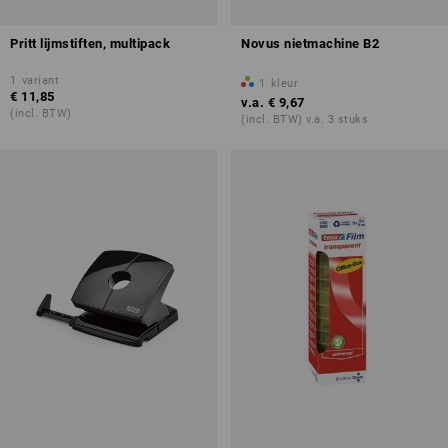
Pritt lijmstiften, multipack
Novus nietmachine B2
1
variant
1
kleur
€ 11,85
v.a.
€ 9,67
(incl. BTW)
(incl. BTW) v.a. 3 stuks