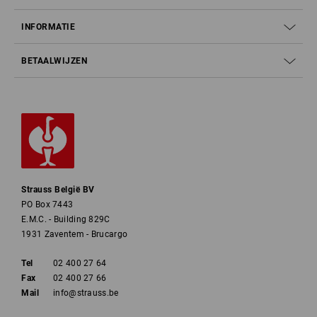
INFORMATIE
BETAALWIJZEN
Strauss België BV
PO Box 7443
E.M.C. - Building 829C
1931 Zaventem - Brucargo
Tel
02 400 27 64
Fax
02 400 27 66
Mail
info@strauss.be