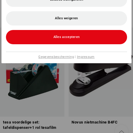
2
uitvoeringen
2
uitvoeringen
v.a.
€ 1,44
v.a.
€ 2,04
Basisprijs
:
€ 0,14
/
meter
(incl. BTW) v.a. 3 stuks
Alles weigeren
(incl. BTW) v.a. 10 stuks
Alles accepteren
Gegevensbescherming
|
Impressum
tesa voordelige set:
Novus nietmachine B4FC
tafeldispenser+1 rol tesafilm