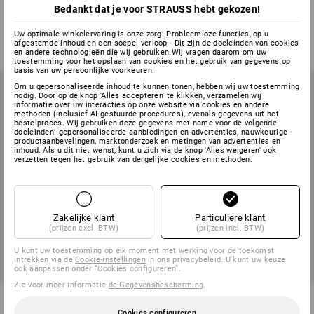
Bedankt dat je voor STRAUSS hebt gekozen!
3
uitvoeringen
1
variant
v.a.
€ 0,29
v.a.
€ 8,82
Uw optimale winkelervaring is onze zorg! Probleemloze functies, op u
afgestemde inhoud en een soepel verloop - Dit zijn de doeleinden van cookies
(incl. BTW) v.a. 3 pakken
(incl. BTW) v.a. 3 pakken
en andere technologieën die wij gebruiken.Wij vragen daarom om uw
toestemming voor het opslaan van cookies en het gebruik van gegevens op
basis van uw persoonlijke voorkeuren.
Om u gepersonaliseerde inhoud te kunnen tonen, hebben wij uw toestemming
nodig. Door op de knop 'Alles accepteren' te klikken, verzamelen wij
informatie over uw interacties op onze website via cookies en andere
methoden (inclusief AI-gestuurde procedures), evenals gegevens uit het
bestelproces. Wij gebruiken deze gegevens met name voor de volgende
doeleinden: gepersonaliseerde aanbiedingen en advertenties, nauwkeurige
productaanbevelingen, marktonderzoek en metingen van advertenties en
inhoud. Als u dit niet wenst, kunt u zich via de knop 'Alles weigeren' ook
verzetten tegen het gebruik van dergelijke cookies en methoden.
Zakelijke klant
Particuliere klant
(prijzen excl. BTW)
(prijzen incl. BTW)
U kunt uw toestemming op elk moment met werking voor de toekomst
intrekken via de
Cookie-instellingen
in ons privacybeleid. U kunt uw keuze
ook aanpassen onder “Cookies configureren”.
Zie voor meer informatie
de Gegevensbescherming
.
tesa plakband, mat-onzichtbaar
tesa handdispenser easy cut
Cookies configureren