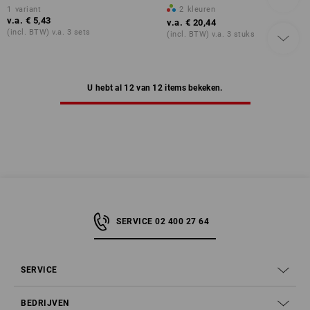
1
variant
2
kleuren
v.a.
€ 5,43
v.a.
€ 20,44
(incl. BTW) v.a. 3 sets
(incl. BTW) v.a. 3 stuks
U hebt al 12 van 12 items bekeken.
SERVICE 02 400 27 64
SERVICE
BEDRIJVEN