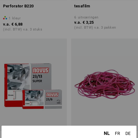
Perforator B220
tesafilm
6
uitvoeringen
1
kleur
v.a.
€ 3,25
v.a.
€ 6,88
(incl. BTW) v.a. 3 pakken
(incl. BTW) v.a. 3 stuks
NL
FR
DE
Novus Nietjes
Alco Elastiekjes