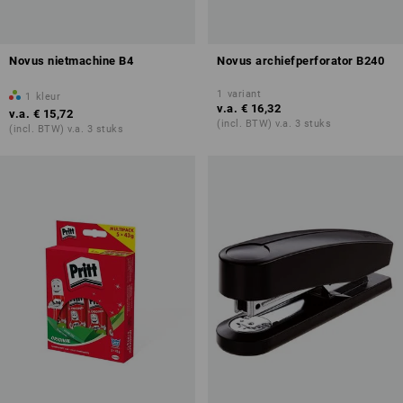
Novus nietmachine B4
Novus archiefperforator B240
1
variant
1
kleur
v.a.
€ 16,32
v.a.
€ 15,72
(incl. BTW) v.a. 3 stuks
(incl. BTW) v.a. 3 stuks