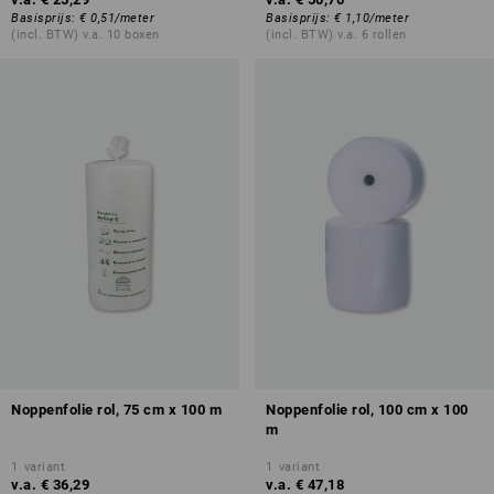
Basisprijs
:
€ 0,51
/
meter
Basisprijs
:
€ 1,10
/
meter
(incl. BTW) v.a. 10 boxen
(incl. BTW) v.a. 6 rollen
Noppenfolie rol, 75 cm x 100 m
Noppenfolie rol, 100 cm x 100
m
1
variant
1
variant
v.a.
€ 36,29
v.a.
€ 47,18