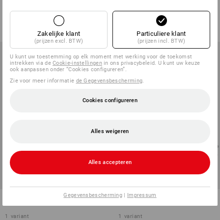
1
variant
1
variant
v.a.
€ 31,34
€ 187,43
(incl. BTW) v.a. 5 zakken
(incl. BTW)
Zakelijke klant
Particuliere klant
(prijzen excl. BTW)
(prijzen incl. BTW)
U kunt uw toestemming op elk moment met werking voor de toekomst
intrekken via de
Cookie-instellingen
in ons privacybeleid. U kunt uw keuze
ook aanpassen onder “Cookies configureren”.
Zie voor meer informatie
de Gegevensbescherming
.
Cookies configureren
Alles weigeren
Alles accepteren
Gegevensbescherming
|
Impressum
Sluithulzen
Omsnoeringsset
1
variant
1
variant