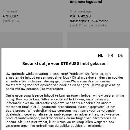
omsnoeringsband
1
variant
3
uitvoeringen
€ 230,87
v.a.
€ 42,23
(incl. BTW)
Basisprijs
:
€ 0,04
/
meter
(incl. BTW) v.a. 5 stuks
NL
FR
DE
Bedankt dat je voor STRAUSS hebt gekozen!
Uw optimale winkelervaring is onze zorg! Probleemloze functies, op u
afgestemde inhoud en een soepel verloop - Dit zijn de doeleinden van cookies
en andere technologieën die wij gebruiken.Wij vragen daarom om uw
toestemming voor het opslaan van cookies en het gebruik van gegevens op
basis van uw persoonlijke voorkeuren.
Om u gepersonaliseerde inhoud te kunnen tonen, hebben wij uw toestemming
nodig. Door op de knop 'Alles accepteren' te klikken, verzamelen wij
informatie over uw interacties op onze website via cookies en andere
methoden (inclusief AI-gestuurde procedures), evenals gegevens uit het
bestelproces. Wij gebruiken deze gegevens met name voor de volgende
doeleinden: gepersonaliseerde aanbiedingen en advertenties, nauwkeurige
productaanbevelingen, marktonderzoek en metingen van advertenties en
inhoud. Als u dit niet wenst, kunt u zich via de knop 'Alles weigeren' ook
Kunststofgespen, 13 mm
Span- en sluitapparaat
verzetten tegen het gebruik van dergelijke cookies en methoden.