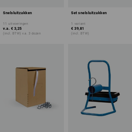
Snelsluitzakken
Set snelsluitzakken
11
uitvoeringen
1
variant
v.a.
€ 3,25
€ 39,81
(incl. BTW) v.a. 3 dozen
(incl. BTW)