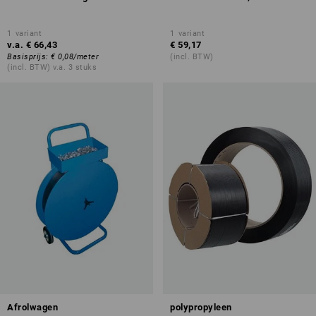
1
variant
1
variant
v.a.
€ 66,43
€ 59,17
Basisprijs
:
€ 0,08
/
meter
(incl. BTW)
(incl. BTW) v.a. 3 stuks
Afrolwagen
polypropyleen