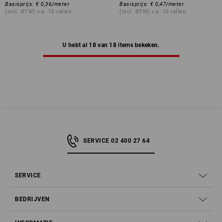
Basisprijs
:
€ 0,36
/
meter
Basisprijs
:
€ 0,47
/
meter
(incl. BTW) v.a. 10 rollen
(incl. BTW) v.a. 10 rollen
U hebt al 18 van 18 items bekeken.
SERVICE 02 400 27 64
SERVICE
BEDRIJVEN