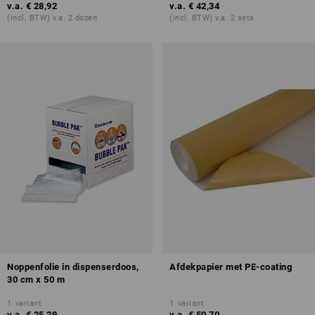
v.a.
€ 28,92
v.a.
€ 42,34
(incl. BTW) v.a. 2 dozen
(incl. BTW) v.a. 2 sets
Noppenfolie in dispenserdoos,
Afdekpapier met PE-coating
30 cm x 50 m
1
variant
1
variant
v.a.
€ 25,29
v.a.
€ 50,70