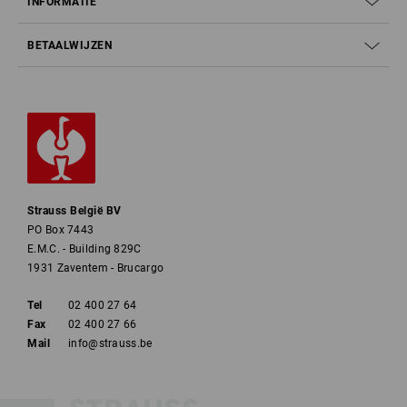
INFORMATIE
BETAALWIJZEN
Strauss België BV
PO Box 7443
E.M.C. - Building 829C
1931 Zaventem - Brucargo
Tel
02 400 27 64
Fax
02 400 27 66
Mail
info@strauss.be